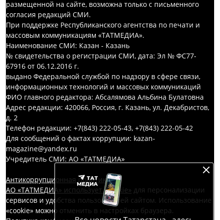
размещенной на сайте, возможна только с письменного
согласия редакций СМИ.
При поддержке Республиканского агентства по печати и
массовым коммуникациям «ТАТМЕДИА».
Наименование СМИ: Казан - Казань
№ свидетельства о регистрации СМИ, дата: Эл № ФС77-
67916 от 06.12.2016 г.
выдано Федеральной службой по надзору в сфере связи,
информационных технологий и массовых коммуникаций
ФИО главного редактора: Абсалямова Альбина Булатовна
Адрес редакции: 420066, Россия, г. Казань, ул. Декабристов,
д. 2
Телефон редакции: +7(843) 222-05-43, +7(843) 222-05-42
Для сообщений о фактах коррупции: kazan-
magazine@yandex.ru
Учредитель СМИ: АО «ТАТМЕДИА»
Антикоррупционная политика
АО «ТАТМЕДИА» использует «cookie»
для персонализации
сервисов и удобства пользователей сайтом. Использование
«cookie» можно отменить в настройках браузера.