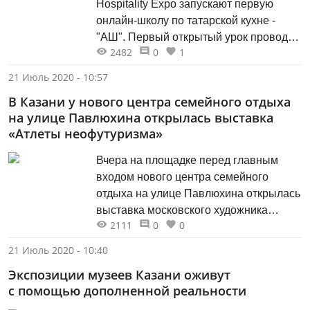
Hospitality Expo запускают первую
онлайн-школу по татарской кухне -
"АШ". Первый открытый урок проводит
2482
0
1
эксперт национальной кулинарии и
ученик Юнуса Ахметзянова - Ринат
21 Июль 2020 - 10:57
Галиакберов, а его помощницей
В Казани у нового центра семейного отдыха
выступает бренд-менеджер сети
на улице Павлюхина открылась выставка
"Бахетле" Алина Ганиева. На первом
«Атлеты неофутуризма»
онлайн уроке все желающие смогут
научиться готовить традиционный чак-
Вчера на площадке перед главным
чак, а также узнаю много нового о
входом нового центра семейного
татарской кухне, происхождении
отдыха на улице Павлюхина открылась
названий блюд и о традициях татар,
выставка московского художника
которые повлияли на кулинарию.
2111
0
0
Дмитрия Каварги «Атлеты
неофутуризма».
21 Июль 2020 - 10:40
Экспозиции музеев Казани оживут
с помощью дополненной реальности