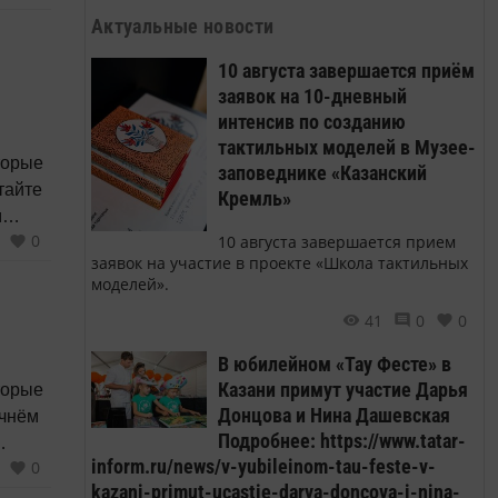
Актуальные новости
10 августа завершается приём
заявок на 10-дневный
интенсив по созданию
тактильных моделей в Музее-
торые
заповеднике «Казанский
тайте
Кремль»
м
0
10 августа завершается прием
заявок на участие в проекте «Школа тактильных
моделей».
41
0
0
В юбилейном «Тау Фесте» в
Казани примут участие Дарья
торые
Донцова и Нина Дашевская
ачнём
Подробнее: https://www.tatar-
inform.ru/news/v-yubileinom-tau-feste-v-
0
kazani-primut-ucastie-darya-doncova-i-nina-