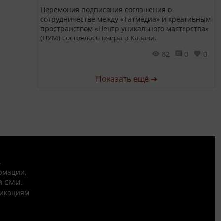
Церемония подписания соглашения о
сотрудничестве между «Татмедиа» и креативным
пространством «Центр уникального мастерства»
(ЦУМ) состоялась вчера в Казани.
82
0
0
Показать ещё ➜
.
рмации,
й СМИ.
никациям