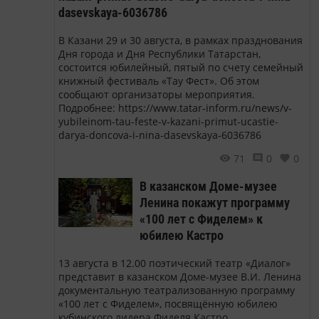
dasevskaya-6036786
В Казани 29 и 30 августа, в рамках празднования
Дня города и Дня Республики Татарстан,
состоится юбилейный, пятый по счету семейный
книжный фестиваль «Тау Фест». Об этом
сообщают организаторы мероприятия.
Подробнее: https://www.tatar-inform.ru/news/v-
yubileinom-tau-feste-v-kazani-primut-ucastie-
darya-doncova-i-nina-dasevskaya-6036786
71
0
0
В казанском Доме-музее
Ленина покажут программу
«100 лет с Фиделем» к
юбилею Кастро
13 августа в 12.00 поэтический театр «Диалог»
представит в казанском Доме-музее В.И. Ленина
документальную театрализованную программу
«100 лет с Фиделем», посвящённую юбилею
кубинского лидера Фиделя Кастро.