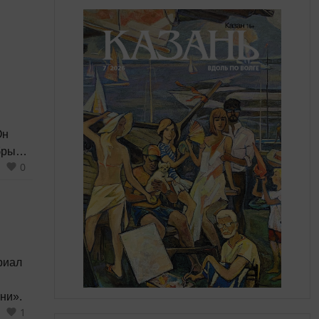
Он
брый
0
риал
ни».
1