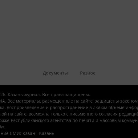
Документы
Разное
026. Казань журнал. Все права защищены.
А. Все материалы, размещенные на сайте, защищены законом
ка, воспроизведение и распространение в любом объеме инфо
ой на сайте, возможна только с письменного согласия редакци
ржке Республиканского агентства по печати и массовым комму
А».
ние СМИ: Казан - Казань