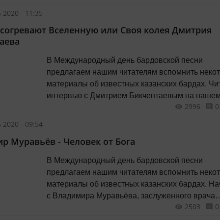
 2020 - 11:35
 согревают Вселенную или Своя колея Дмитрия
аева
В Международный день бардовской песни
предлагаем нашим читателям вспомнить неко
материалы об известных казанских бардах. Чи
интервью с Дмитрием Бикчентаевым на наше
2996
0
сайте
 2020 - 09:54
р Муравьёв - Человек от Бога
В Международный день бардовской песни
предлагаем нашим читателям вспомнить неко
материалы об известных казанских бардах. Н
с Владимира Муравьёва, заслуженного врача
2503
0
России и Татарстана, профессора и барда.