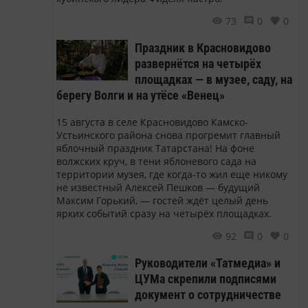
73
0
0
Праздник в Красновидово
развернётся на четырёх
площадках — в музее, саду, на
берегу Волги и на утёсе «Венец»
15 августа в селе Красновидово Камско-
Устьинского района снова прогремит главный
яблочный праздник Татарстана! На фоне
волжских круч, в тени яблоневого сада на
территории музея, где когда-то жил еще никому
не известный Алексей Пешков — будущий
Максим Горький, — гостей ждёт целый день
ярких событий сразу на четырёх площадках.
92
0
0
Руководители «Татмедиа» и
ЦУМа скрепили подписями
документ о сотрудничестве