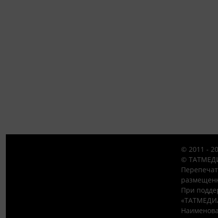
© 2011 - 2
© ТАТМЕДИ
Перепечат
размещенн
При подде
«ТАТМЕДИ
Наименова