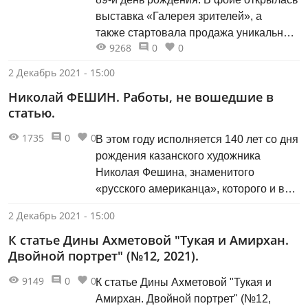
выставка «Галерея зрителей», а
также стартовала продажа уникальной
9268
0
0
сувенирной продукции (мерча)
Казанского ТЮЗа, авторами которых
2 Декабрь 2021 - 15:00
стали художники театра Надежда
Николай ФЕШИН. Работы, не вошедшие в
Иванова и Артур Минуллин.
статью.
1735
0
0
В этом году исполняется 140 лет со дня
рождения казанского художника
Николая Фешина, знаменитого
«русского американца», которого и в
России, и в США считают своим.
2 Декабрь 2021 - 15:00
Искусство не знает границ!
К статье Дины Ахметовой "Тукая и Амирхан.
Двойной портрет" (№12, 2021).
9149
0
0
К статье Дины Ахметовой "Тукая и
Амирхан. Двойной портрет" (№12,