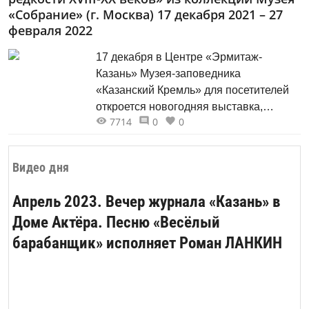
«Собрание» (г. Москва) 17 декабря 2021 – 27
февраля 2022
17 декабря в Центре «Эрмитаж-
Казань» Музея-заповедника
«Казанский Кремль» для посетителей
откроется новогодняя выставка,
7714
0
0
посвященная удивительным и редким
экспонатам из фондов крупнейшего
частного музея Европы, созданного
Видео дня
российским меценатом Давидом
Якобашвили и его сыном Михаилом.
Апрель 2023. Вечер журнала «Казань» в
Доме Актёра. Песню «Весёлый
барабанщик» исполняет Роман ЛАНКИН