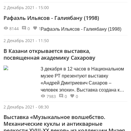
2 Декабрь 2021 - 15:00
Рафаэль Ильясов - Галиябану (1998)
8144
0
1
Рафаэль Ильясов - Галиябану (1998)
2 Декабрь 2021 - 11:50
В Казани открывается выставка,
посвященная академику Сахарову
3 декабря в 12 часов в Национальном
музее РТ презентуют выставку
«Андрей Дмитриевич Сахаров –
человек эпохи». Выставка создана к
7983
0
0
100-летнему юбилею со дня рождения
выдающегося физика, общественного
2 Декабрь 2021 - 08:30
деятеля и правозащитника.
Выставка «Музыкальное волшебство.
Механические куклы и антикварные
редкости XVIII-XX веков» из коллекции Музея