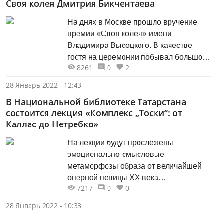
Своя колея Дмитрия Бикчентаева
На днях в Москве прошло вручение
премии «Своя колея» имени
Владимира Высоцкого. В качестве
гостя на церемонии побывал большой
8261
0
2
друг и единомышленник нашего
журнала, его герой и автор, известный
28 Январь 2022 - 12:43
казанский бард Дмитрий Бикчентаев.
В Национальной библиотеке Татарстана
состоится лекция «Комплекс „Тоски“: от
Каллас до Нетребко»
На лекции будут прослежены
эмоционально-смысловые
метаморфозы образа от величайшей
оперной певицы ХХ века
7217
0
0
до интерпретации главной оперной
дивы XXI века Анны Нетребко. Перед
28 Январь 2022 - 10:33
гостями выступит музыкальный критик,