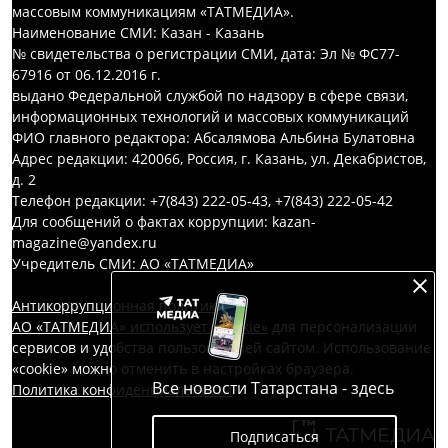
массовым коммуникациям «ТАТМЕДИА».
Наименование СМИ: Казан - Казань
№ свидетельства о регистрации СМИ, дата: Эл № ФС77-
67916 от 06.12.2016 г.
выдано Федеральной службой по надзору в сфере связи,
информационных технологий и массовых коммуникаций
ФИО главного редактора: Абсалямова Альбина Булатовна
Адрес редакции: 420066, Россия, г. Казань, ул. Декабристов,
д. 2
Телефон редакции: +7(843) 222-05-43, +7(843) 222-05-42
Для сообщений о фактах коррупции: kazan-
magazine@yandex.ru
Учредитель СМИ: АО «ТАТМЕДИА»
Антикоррупционная политика
АО «ТАТМЕДИА» использует «cookie»
для персонализации
сервисов и удобства пользователей сайтом. Использование
«cookie» можно отменить в настройках браузера.
Все новости Татарстана - здесь
Политика конфиденциальности
Подписаться