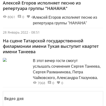
Алексей Егоров исполняет песню из
член экспертного совета фестиваля
репертуара группы "НАНАНА"
«Золотая маска», журналист Владимир
Дудин.
8061
0
49
Алексей Егоров исполняет песню из
репертуара группы "НАНАНА"
28 Январь 2022 - 08:51
На сцене Татарской государственной
филармонии имени Тукая выступит квартет
имени Танеева
В этот вечер гости смогут
услышать сочинения Сергея Танеева,
Cергея Рахманинова, Петра
Чайковского, Александра Глазунова.
7068
0
0
Видео дня