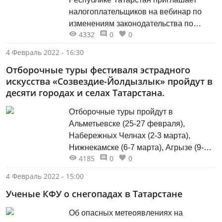
налогоплательщиков на вебинар по
изменениям законодательства по
4332
0
0
налогу на доходы физических лиц в
части декларирования доходов и
4 Февраль 2022 - 16:30
получения налоговых вычетов
Отборочные туры фестиваля эстрадного
физическими лицами в 2022 году,
искусства «Созвездие-Йолдызлык» пройдут в
который состоится 10 февраля 2022
десяти городах и селах Татарстана.
года в 10.00 часов по мск.
Отборочные туры пройдут в
Альметьевске (25-27 февраля),
Набережных Челнах (2-3 марта),
Нижнекамске (6-7 марта), Агрызе (9-10
4185
0
0
марта), Чистополе (13-14 марта), Арске
(17-19 марта), Казани (15-17 марта),
4 Февраль 2022 - 15:00
Лаишеве (22-23 марта), селе Старое
Ученые КФУ о снегопадах в Татарстане
Дрожжаное (26-27 марта) и
Зеленодольске (29-30 марта).
Об опасных метеоявлениях на