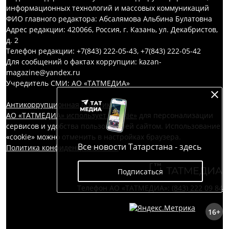
информационных технологий и массовых коммуникаций
ФИО главного редактора: Абсалямова Альбина Булатовна
Адрес редакции: 420066, Россия, г. Казань, ул. Декабристов,
д. 2
Телефон редакции: +7(843) 222-05-43, +7(843) 222-05-42
Для сообщений о фактах коррупции: kazan-
magazine@yandex.ru
Учредитель СМИ: АО «ТАТМЕДИА»
Антикоррупционная политика
АО «ТАТМЕДИА» использует «cookie»
для персонализации
сервисов и удобства пользователей сайтом. Использование
«cookie» можно отменить в настройках браузера.
Все новости Татарстана - здесь
Политика конфиденциальности
Подписаться
Телефон АО «ТАТМЕДИА»:
(843) 222 09 84
16+