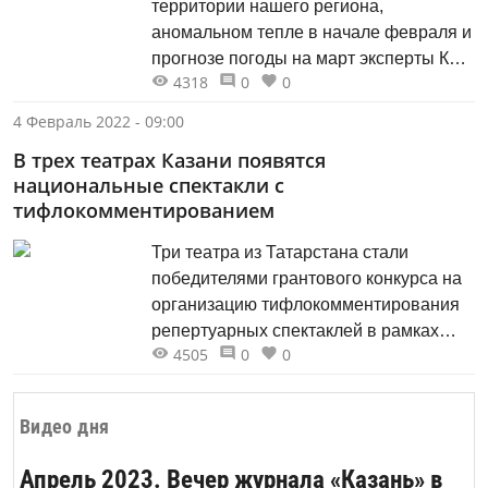
территории нашего региона,
аномальном тепле в начале февраля и
прогнозе погоды на март эксперты КФУ
4318
0
0
рассказали на пресс-конференции в
ИА «Татар-информ».
4 Февраль 2022 - 09:00
В трех театрах Казани появятся
национальные спектакли с
тифлокомментированием
Три театра из Татарстана стали
победителями грантового конкурса на
организацию тифлокомментирования
репертуарных спектаклей в рамках
4505
0
0
программы поддержки людей с
нарушением зрения «Особый взгляд»
Благотворительного фонда
Видео дня
«Искусство, наука и спорт». Грантовой
поддержкой заручились театр кукол
Апрель 2023. Вечер журнала «Казань» в
«Экият», Татарский театр имени