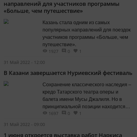
направлений для участников программы
«Больше, чем путешествие»
Казань стала одним из самых
популярных направлений для поездок
участников программы «Больше, чем
путешествие».
1927
0
1
31 Май 2022 - 12:00
В Казани завершается Нуриевский фестиваль
Сохранение классического наследия –
кредо Татарского театра оперы и
балета имени Мусы Джалиля. Но в
принципиальной позиции находится
1697
0
1
место для воплощения собственных
идей и фантазий, представления
31 Май 2022 - 09:00
разнообразных жанров на сцене
1 июня откроется выставка работ Наркиса
театра.