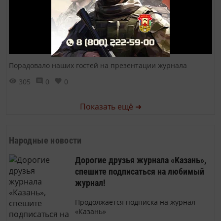
Порадовало наших гостей на презентации журнала
305
0
0
Показать ещё ➜
Народные новости
Дорогие друзья журнала «Казань»,
спешите подписаться на любимый
журнал!
Продолжается подписка на журнал
«Казань»