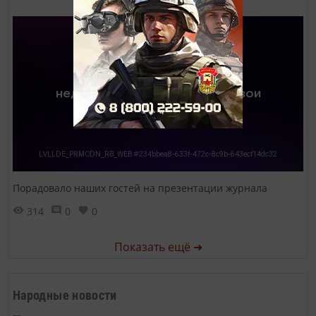
Порадовало наших гостей на презентации журнала
314
0
0
Показать ещё ➜
Народные новости