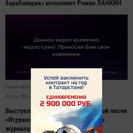
барабанщик» исполняет Роман ЛАНКИН
Песня «Веселый барабанщик»
310
0
0
Выступление ансамбля бардовской песни
«Игрушка» на презентации нашего
журнала