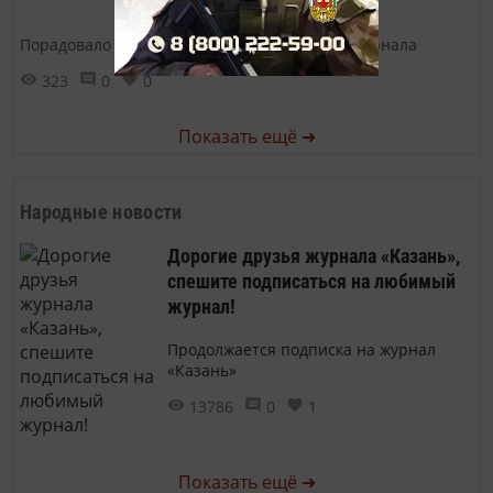
Порадовало наших гостей на презентации журнала
323
0
0
Показать ещё ➜
Народные новости
Дорогие друзья журнала «Казань»,
спешите подписаться на любимый
журнал!
Продолжается подписка на журнал
«Казань»
13786
0
1
Показать ещё ➜