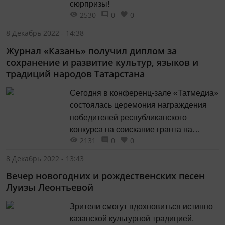
сюрпризы!
2530
0
0
8 Декабрь 2022 - 14:38
Журнал «Казань» получил диплом за
сохранение и развитие культур, языков и
традиций народов Татарстана
Сегодня в конференц-зале «Татмедиа»
состоялась церемония награждения
победителей республиканского
конкурса на соискание гранта на
2131
0
0
создание и распространение в СМИ
проектов, посвященных сохранению и
8 Декабрь 2022 - 13:43
развитию культур, языков, традиций
Вечер новогодних и рождественских песен
народов, проживающих в Республике
Луизы Леонтьевой
Татарстан.
Зрители смогут вдохновиться истинно
казанской культурной традицией,