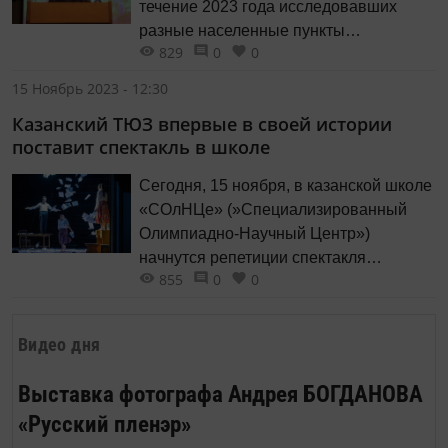
течение 2023 года исследовавших
разные населенные пункты
829
0
0
муниципальных районов Республики
Татарстан: фольклористы,
15 Ноябрь 2023 - 12:30
этномузыкологи, этнологи, историки,
Казанский ТЮЗ впервые в своей истории
краеведы и не только. Это сотрудники
поставит спектакль в школе
ВУЗов, музеев и других учреждений
культуры, некоммерческих
Сегодня, 15 ноября, в казанской школе
организаций, а также исследователи-
«СОлНЦе» (»Специализированный
энтузиасты. Все они поделятся итогами
Олимпиадно-Научный Центр»)
своей работы.
начнутся репетиции спектакля
855
0
0
Казанского ТЮЗа «Барышня-
крестьянка». Впервые в своей истории
Казанский ТЮЗ подготовит и выпустит
Видео дня
премьеру в школе.
Выставка фотографа Андрея БОГДАНОВА
«Русский пленэр»