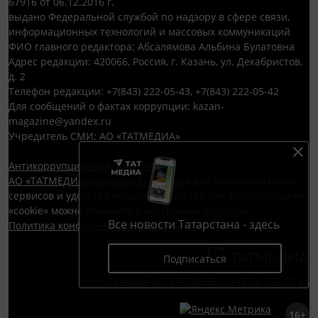
67916 от 06.12.2016 г.
выдано Федеральной службой по надзору в сфере связи,
информационных технологий и массовых коммуникаций
ФИО главного редактора: Абсалямова Альбина Булатовна
Адрес редакции: 420066, Россия, г. Казань, ул. Декабристов,
д. 2
Телефон редакции: +7(843) 222-05-43, +7(843) 222-05-42
Для сообщений о фактах коррупции: kazan-
magazine@yandex.ru
Учредитель СМИ: АО «ТАТМЕДИА»
Антикоррупционная политика
АО «ТАТМЕДИА» использует «cookie»
для персонализации
сервисов и удобства пользователей сайтом. Использование
«cookie» можно отменить в настройках браузера.
Все новости Татарстана - здесь
Политика конфиденциальности
Подписаться
Телефон АО «ТАТМЕДИА»:
(843) 222 09 84
16+