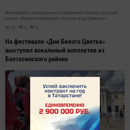
Фотопроект, посвященный пейзажной поэтике русской
жизни. Музей-заповедник «Остров-град Свияжск».
65
0
0
На фестивале «Дни Белого Цветка»
выступил вокальный коллектив из
Балтасинского района