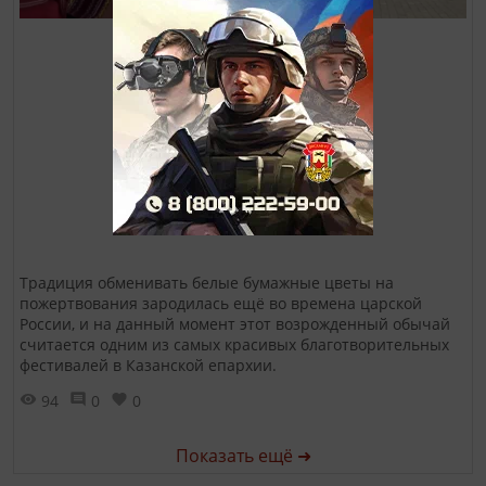
Традиция обменивать белые бумажные цветы на
пожертвования зародилась ещё во времена царской
России, и на данный момент этот возрожденный обычай
считается одним из самых красивых благотворительных
фестивалей в Казанской епархии.
94
0
0
Показать ещё ➜