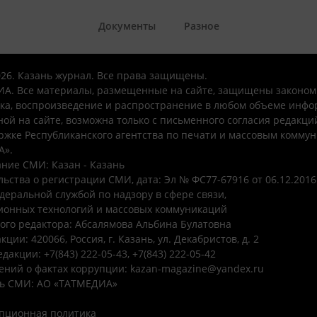
Документы
Разное
026. Казань журнал. Все права защищены.
А. Все материалы, размещенные на сайте, защищены законом
ка, воспроизведение и распространение в любом объеме инфо
ой на сайте, возможна только с письменного согласия редакци
ржке Республиканского агентства по печати и массовым комму
А».
ние СМИ: Казан - Казань
ьства о регистрации СМИ, дата: Эл № ФС77-67916 от 06.12.2016 
деральной службой по надзору в сфере связи,
онных технологий и массовых коммуникаций
ого редактора: Абсалямова Альбина Булатовна
ции: 420066, Россия, г. Казань, ул. Декабристов, д. 2
дакции: +7(843) 222-05-43, +7(843) 222-05-42
ений о фактах коррупции: kazan-magazine@yandex.ru
ь СМИ: АО «ТАТМЕДИА»
пционная политика