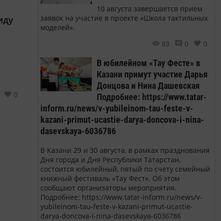
10 августа завершается прием
 8
заявок на участие в проекте «Школа тактильных
иду
оказы
моделей».
рамма
88
0
0
В юбилейном «Тау Фесте» в
Казани примут участие Дарья
Донцова и Нина Дашевская
0
Подробнее: https://www.tatar-
inform.ru/news/v-yubileinom-tau-feste-v-
kazani-primut-ucastie-darya-doncova-i-nina-
dasevskaya-6036786
В Казани 29 и 30 августа, в рамках празднования
Дня города и Дня Республики Татарстан,
состоится юбилейный, пятый по счету семейный
книжный фестиваль «Тау Фест». Об этом
сообщают организаторы мероприятия.
Подробнее: https://www.tatar-inform.ru/news/v-
yubileinom-tau-feste-v-kazani-primut-ucastie-
darya-doncova-i-nina-dasevskaya-6036786