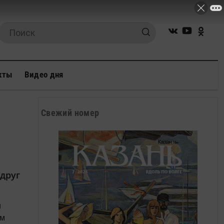
кты
Видео дня
Свежий номер
друг
и
ом