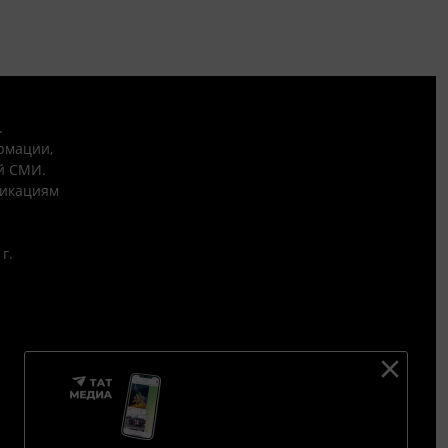
.
рмации,
й СМИ.
никациям
г.