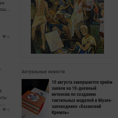
зея
вошли
0
е
Актуальные новости
10 августа завершается приём
заявок на 10-дневный
й
интенсив по созданию
рыты
тактильных моделей в Музее-
,
заповеднике «Казанский
0
ая
Кремль»