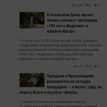
100
0
0
В казанском Доме-музее
Ленина покажут программу
«100 лет с Фиделем» к
юбилею Кастро
13 августа в 12.00 поэтический театр «Диалог»
представит в казанском Доме-музее В.И. Ленина
документальную театрализованную программу
«100 лет с Фиделем», посвящённую юбилею
кубинского лидера Фиделя Кастро.
93
0
0
Праздник в Красновидово
развернётся на четырёх
площадках — в музее, саду, на
берегу Волги и на утёсе «Венец»
15 августа в селе Красновидово Камско-
Устьинского района снова прогремит главный