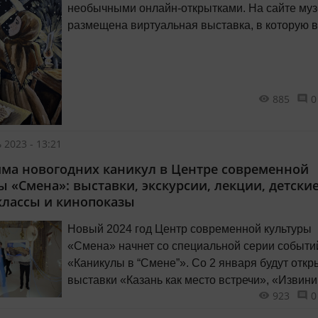
необычными онлайн-открытками. На сайте му
размещена виртуальная выставка, в которую 
более 22 тысяч новогодних открыток.
885
0
 2023 - 13:21
ма новогодних каникул в Центре современной
ы «Смена»: выставки, экскурсии, лекции, детски
классы и кинопоказы
Новый 2024 год Центр современной культуры
«Смена» начнет со специальной серии событи
«Каникулы в “Смене”». Со 2 января будут отк
выставки «Казань как место встречи», «Извини
923
0
извини» и «Идеи для светлого будущего. Кратк
история СКБ “Прометей” в 6 реализованных