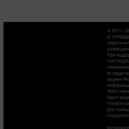
© 2011 - 2
© ТАТМЕДИ
Перепечат
размещенн
При подде
«ТАТМЕДИ
Наименова
№ свидетел
выдано Фе
информаци
ФИО главн
Адрес редак
Телефон ре
Для сообщ
Учредител
Антикорру