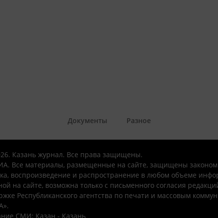
Документы
Разное
026. Казань журнал. Все права защищены.
А. Все материалы, размещенные на сайте, защищены законом
ка, воспроизведение и распространение в любом объеме инфо
ой на сайте, возможна только с письменного согласия редакци
ржке Республиканского агентства по печати и массовым комму
А».
ние СМИ: Казан - Казань