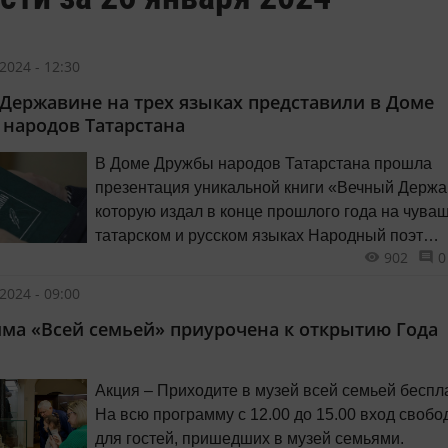
2024 - 12:30
 Державине на трех языках представили в Доме
народов Татарстана
В Доме Дружбы народов Татарстана прошла
презентация уникальной книги «Вечный Держа
которую издал в конце прошлого года на чува
татарском и русском языках Народный поэт
902
0
Чувашской Республики, заслуженный работник
культуры Республики Татарстан, член Союза
2024 - 09:00
писателей СССР Валерий Тургай.
ма «Всей семьей» приурочена к открытию Года
Акция – Приходите в музей всей семьей беспл
На всю программу с 12.00 до 15.00 вход своб
для гостей, пришедших в музей семьями.