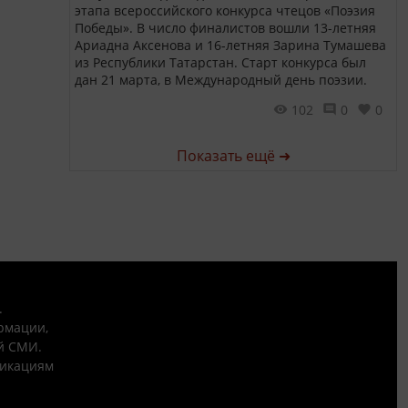
этапа всероссийского конкурса чтецов «Поэзия
Победы». В число финалистов вошли 13-летняя
Ариадна Аксенова и 16-летняя Зарина Тумашева
из Республики Татарстан. Старт конкурса был
дан 21 марта, в Международный день поэзии.
102
0
0
Показать ещё ➜
.
рмации,
й СМИ.
никациям