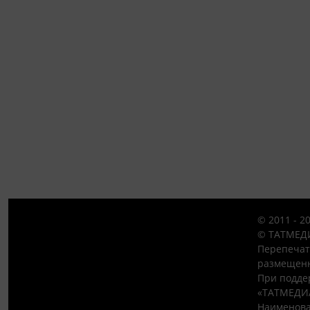
© 2011 - 2
© ТАТМЕДИ
Перепечат
размещенн
При подде
«ТАТМЕДИ
Наименова