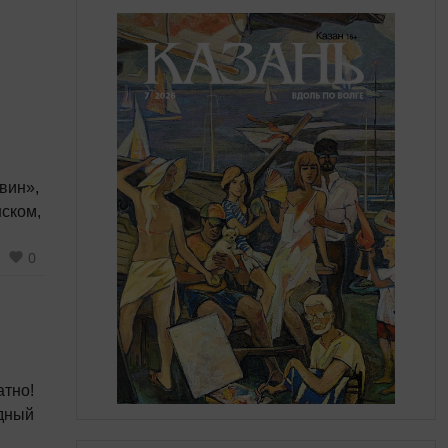
вин»,
шском,
0
атно!
одный