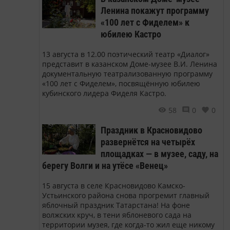
Ленина покажут программу
«100 лет с Фиделем» к
юбилею Кастро
13 августа в 12.00 поэтический театр «Диалог»
представит в казанском Доме-музее В.И. Ленина
документальную театрализованную программу
«100 лет с Фиделем», посвящённую юбилею
кубинского лидера Фиделя Кастро.
58
0
0
Праздник в Красновидово
развернётся на четырёх
площадках — в музее, саду, на
берегу Волги и на утёсе «Венец»
15 августа в селе Красновидово Камско-
Устьинского района снова прогремит главный
яблочный праздник Татарстана! На фоне
волжских круч, в тени яблоневого сада на
территории музея, где когда-то жил еще никому