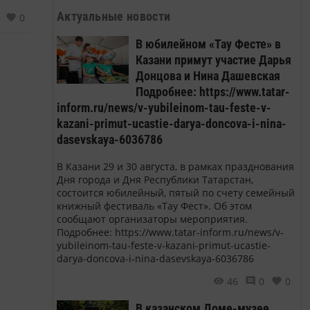
Актуальные новости
0
В юбилейном «Тау Фесте» в
Казани примут участие Дарья
Донцова и Нина Дашевская
Подробнее: https://www.tatar-
inform.ru/news/v-yubileinom-tau-feste-v-
kazani-primut-ucastie-darya-doncova-i-nina-
dasevskaya-6036786
В Казани 29 и 30 августа, в рамках празднования
Дня города и Дня Республики Татарстан,
состоится юбилейный, пятый по счету семейный
книжный фестиваль «Тау Фест». Об этом
сообщают организаторы мероприятия.
Подробнее: https://www.tatar-inform.ru/news/v-
yubileinom-tau-feste-v-kazani-primut-ucastie-
darya-doncova-i-nina-dasevskaya-6036786
46
0
0
В казанском Доме-музее