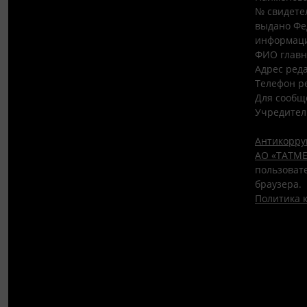
№ свидетел
выдано Фе
информаци
ФИО главн
Адрес редак
Телефон ре
Для сообщ
Учредител
Антикорру
АО «ТАТМЕ
пользовате
браузера.
Политика 