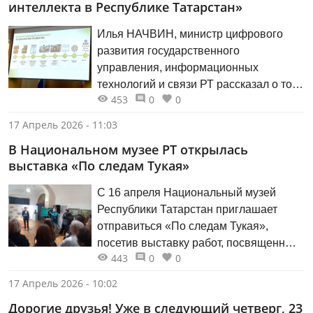
интеллекта в Республике Татарстан»
Илья НАЧВИН, министр цифрового
развития государственного
управления, информационных
технологий и связи РТ рассказал о том,
453
0
0
что в ближайшие пять лет планируется
потратить на развитие и внедрение ИИ
17 Апрель 2026 - 11:03
в Татарстане 5 млрд рублей.
В Национальном музее РТ открылась
выставка «По следам Тукая»
С 16 апреля Национальный музей
Республики Татарстан приглашает
отправиться «По следам Тукая»,
посетив выставку работ, посвященных
443
0
0
жизни и творчеству поэта. Вчера на
втором этаже Национального музея РТ
17 Апрель 2026 - 10:02
прошло торжественное открытие
Дорогие друзья! Уже в следующий четверг, 23
выставки, приуроченной к 140-летию