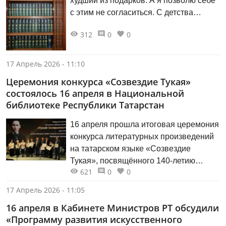
худший из подарков. А я позволю себе
с этим не согласиться. С детства
любил, когда на день рождения
312
0
0
получал какую‑нибудь книжку и
погружался в новый для себя мир,
полный интереснейших событий.
17 Апрель 2026 - 11:10
Церемония конкурса «Созвездие Тукая»
состоялось 16 апреля в Национальной
библиотеке Республики Татарстан
16 апреля прошла итоговая церемония
конкурса литературных произведений
на татарском языке «Созвездие
Тукая», посвящённого 140-летию
621
0
0
Габдуллы Тукая. Мероприятие
объединило театральные постановки,
17 Апрель 2026 - 11:05
поэзию, прозу и музыкальные номера,
16 апреля в Кабинете Министров РТ обсудили
создав яркий и живой образ поэта и его
«Программу развития искусственного
эпохи.