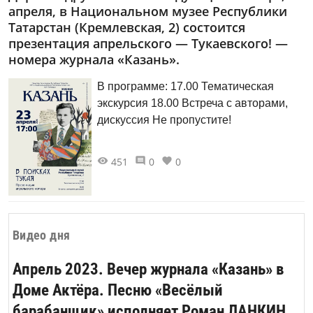
апреля, в Национальном музее Республики
со дня рождения Габдуллы Тукая.
Татарстан (Кремлевская, 2) состоится
презентация апрельского — Тукаевского! —
номера журнала «Казань».
В программе: 17.00 Тематическая
экскурсия 18.00 Встреча с авторами,
дискуссия Не пропустите!
451
0
0
Видео дня
Апрель 2023. Вечер журнала «Казань» в
Доме Актёра. Песню «Весёлый
барабанщик» исполняет Роман ЛАНКИН