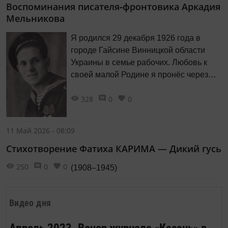
Воспоминания писателя‑фронтовика Аркадия
псевдоним Валентин Фролов (это имя
Мельникова
брата автора и мальчика - героя
рассказов). Не пытаясь продолжать
Я родился 29 декабря 1926 года в
сохранять секрет Полишинеля,
городе Гайсине Винницкой области
редакция публикует вторую...
Украины в семье рабочих. Любовь к
своей малой Родине я пронёс через
всю жизнь.
328
0
0
11 Май 2026 - 08:09
Стихотворение Фатиха КАРИМА — Дикий гусь
250
0
0
(1908–1945)
Видео дня
Апрель 2023. Вечер журнала «Казань» в