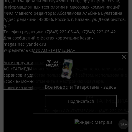
выдано Федеральной службой по надзору в сфере связи,
информационных технологий и массовых коммуникаций
ФИО главного редактора: Абсалямова Альбина Булатовна
Адрес редакции: 420066, Россия, г. Казань, ул. Декабристов,
д. 2
Телефон редакции: +7(843) 222-05-43, +7(843) 222-05-42
Для сообщений о фактах коррупции: kazan-
magazine@yandex.ru
Учредитель СМИ: АО «ТАТМЕДИА»
Антикоррупционная политика
АО «ТАТМЕДИА» использует «cookie»
для персонализации
сервисов и удобства пользователей сайтом. Использование
«cookie» можно отменить в настройках браузера.
Все новости Татарстана - здесь
Политика конфиденциальности
Подписаться
Телефон АО «ТАТМЕДИА»:
(843) 222 09 84
16+