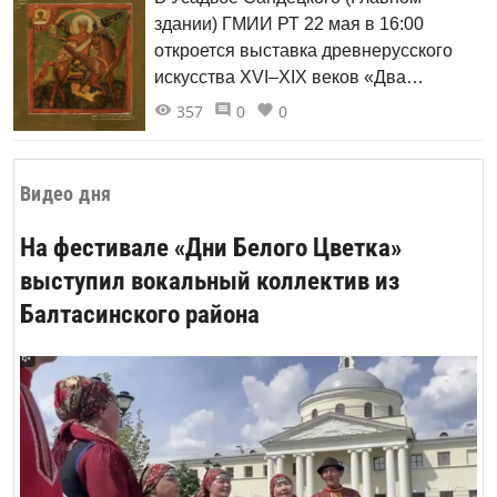
кинематограф и культурное
здании) ГМИИ РТ 22 мая в 16:00
воображение. Фестиваль пройдет
откроется выставка древнерусского
совместно с Государственным музеем
искусства XVI–XIX веков «Два
изобразительных искусств Республики
острова». Она посвящена 600-летию
Татарстан в Казани.
357
0
0
Соловков и 475-летию острова-града
Свияжска, а также памяти
благотворительницы Казани, супруге
Видео дня
знаменитого купца Якова Шамова
Агриппине Шамовой.
На фестивале «Дни Белого Цветка»
выступил вокальный коллектив из
Балтасинского района