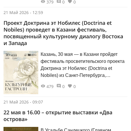
379
0
0
серьги в виде тюльпана из зеркального
акрила — об актуальности этнического
21 Май 2026 - 12:59
стиля и о тех, в чьём гардеробе есть
Проект Доктрина эт Нобилес (Doctrina et
вещи с национальным колоритом, мы
Nobiles) проведет в Казани фестиваль,
поговорили с казанскими дизайнерами
посвященный культурному диалогу Востока
Альбиной АХМЕТГАЛЕЕВОЙ, Юлией
и Запада
АХМЕТЗЯНОВОЙ и Резедой
АГЛИУЛЛОВОЙ.
Казань, 30 мая — в Казани пройдет
фестиваль просветительского проекта
Доктрина эт Нобилес (Doctrina et
Nobiles) из Санкт-Петербурга,
посвященный культурным
479
0
0
взаимовлияниям Востока и Запада.
Фестиваль объединит лекции,
21 Май 2026 - 09:07
дискуссию, мастер-классы, экскурсию
по выставке и кинопоказ, обращаясь к
22 мая в 16.00 – открытие выставки «Два
тому, как образы Востока входили в
острова»
европейское искусство, моду,
В Усадьбе Сандецкого (Главном