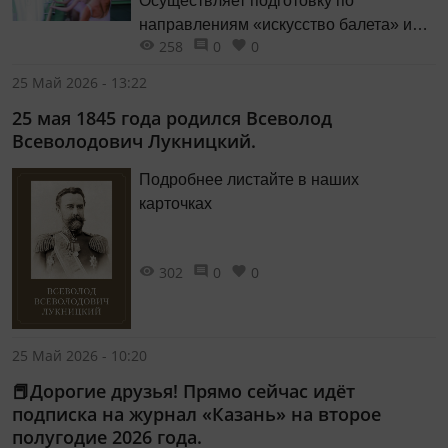
Осуществляет подготовку по
направлениям «искусство балета» и
258
0
0
«искусство танца» (народно-
сценический танец). Педагогами
25 Май 2026 - 13:22
училища являются признанные
25 мая 1845 года родился Всеволод
мастера сцены, выдающиеся артисты,
Всеволодович Лукницкий.
хореографы, балетмейстеры.
Подробнее листайте в наших
карточках
302
0
0
25 Май 2026 - 10:20
📕Дорогие друзья! Прямо сейчас идёт
подписка на журнал «Казань» на второе
полугодие 2026 года.