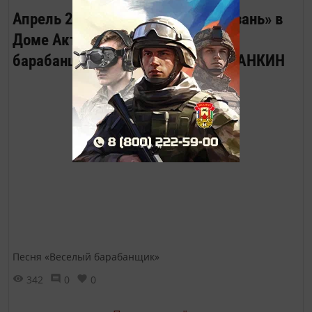
Апрель 2023. Вечер журнала «Казань» в
Доме Актёра. Песню «Весёлый
барабанщик» исполняет Роман ЛАНКИН
Песня «Веселый барабанщик»
342
0
0