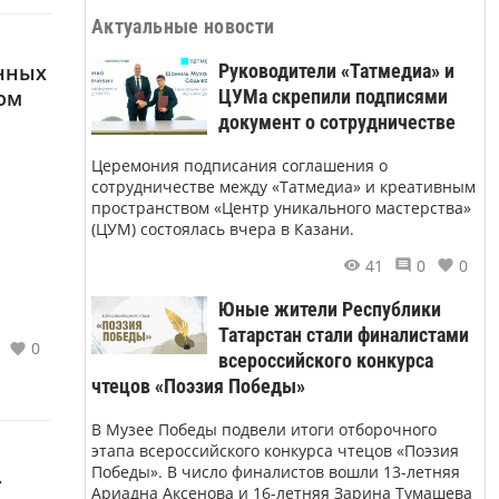
Актуальные новости
Руководители «Татмедиа» и
енных
ЦУМа скрепили подписями
ом
документ о сотрудничестве
Церемония подписания соглашения о
сотрудничестве между «Татмедиа» и креативным
пространством «Центр уникального мастерства»
(ЦУМ) состоялась вчера в Казани.
41
0
0
Юные жители Республики
Татарстан стали финалистами
0
всероссийского конкурса
чтецов «Поэзия Победы»
В Музее Победы подвели итоги отборочного
этапа всероссийского конкурса чтецов «Поэзия
Победы». В число финалистов вошли 13-летняя
»
Ариадна Аксенова и 16-летняя Зарина Тумашева