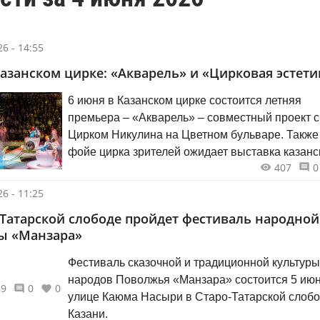
6 - 14:55
Казанском цирке: «Акварель» и «Цирковая эстети
6 июня в Казанском цирке состоится летняя
премьера – «Акварель» – совместный проект с
Цирком Никулина на Цветном бульваре. Также
фойе цирка зрителей ожидает выставка казанс
407
0
фотографов, посвященная красоте циркового
искусства.
6 - 11:25
-Татарской слободе пройдет фестиваль народной
ы «Манзара»
Фестиваль сказочной и традиционной культуры
народов Поволжья «Манзара» состоится 5 июн
39
0
0
улице Каюма Насыри в Старо-Татарской слоб
Казани.