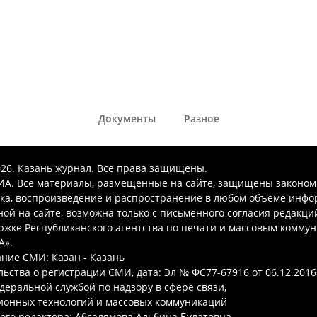
Документы
Разное
026. Казань журнал. Все права защищены.
А. Все материалы, размещенные на сайте, защищены законом
ка, воспроизведение и распространение в любом объеме инфо
ой на сайте, возможна только с письменного согласия редакци
ржке Республиканского агентства по печати и массовым комму
А».
ние СМИ: Казан - Казань
ьства о регистрации СМИ, дата: Эл № ФС77-67916 от 06.12.2016 
деральной службой по надзору в сфере связи,
онных технологий и массовых коммуникаций
ого редактора: Абсалямова Альбина Булатовна