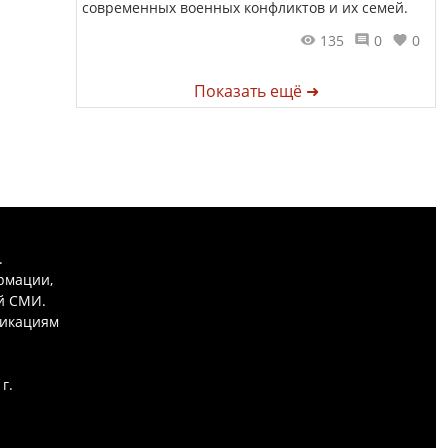
современных военных конфликтов и их семей.
135
0
0
Показать ещё ➜
.
рмации,
й СМИ.
никациям
г.