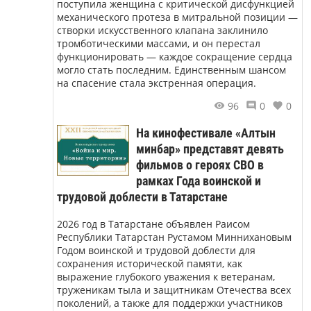
поступила женщина с критической дисфункцией
механического протеза в митральной позиции —
створки искусственного клапана заклинило
тромботическими массами, и он перестал
функционировать — каждое сокращение сердца
могло стать последним. Единственным шансом
на спасение стала экстренная операция.
96
0
0
На кинофестивале «Алтын
минбар» представят девять
фильмов о героях СВО в
рамках Года воинской и
трудовой доблести в Татарстане
2026 год в Татарстане объявлен Раисом
Республики Татарстан Рустамом Миннихановым
Годом воинской и трудовой доблести для
сохранения исторической памяти, как
выражение глубокого уважения к ветеранам,
труженикам тыла и защитникам Отечества всех
поколений, а также для поддержки участников