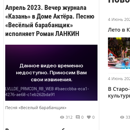
Апрель 2023. Вечер журнала
«Казань» в Доме Актёра. Песню
4 Июнь 202
«Весёлый барабанщик»
Лето в 
исполняет Роман ЛАНКИН
4 Июнь 202
В Старо
культур
Песня «Веселый барабанщик»
3
312
0
0