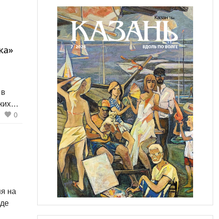
ка»
 в
ких
0
я на
оде