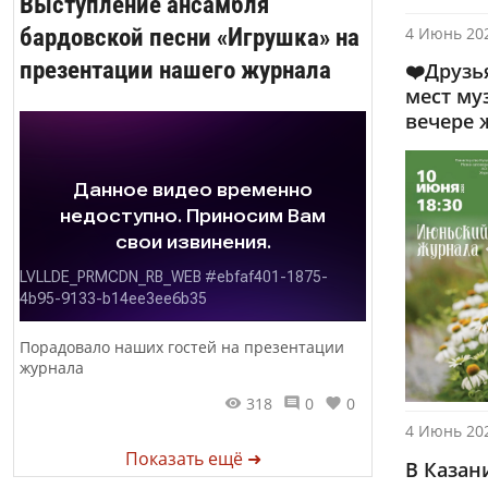
Выступление ансамбля
бардовской песни «Игрушка» на
4 Июнь 202
презентации нашего журнала
❤️Друзь
мест му
вечере 
Порадовало наших гостей на презентации
журнала
318
0
0
4 Июнь 202
Показать ещё ➜
В Казан