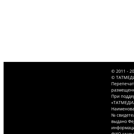
© 2011 - 2
© ТАТМЕДИ
Перепечат
размещенн
При подде
«ТАТМЕДИ
Наименова
№ свидетел
выдано Фе
информаци
ФИО главн