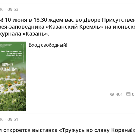
6 - 09:53
я! 10 июня в 18.30 ждём вас во Дворе Присутств
зея-заповедника «Казанский Кремль» на июньск
журнала «Казань».
Вход свободный!
401
0
6 - 09:51
и откроется выставка «Тружусь во славу Корана!