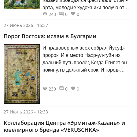
Казани проводятся фестивали стрит-
арта, молодые художники получают
243
0
0
заказы на создание авторских работ,
украшающих фасады домов, а под
27 Июнь 2026 - 16:37
мостом Миллениум уже много лет
Порог Востока: ислам в Булгарии
существует целая галерея под
открытым небом. Казанцы и туристы с
И правоверных всех собрал Йусуф-
удовольствием фотографируются
пророк, И в место Нахр-ул-гуйн их
возле новых муралов и граффити.
дальний путь пролёг, Когда Египет он
покинул в должный срок, И город-
крепость там он основал теперь. Кул
Гали. «Кысса-и Йусуф» («Сказание о
230
0
0
Йусуфе»). 1233
27 Июнь 2026 - 12:33
Коллаборация Центра «Эрмитаж-Казань» и
ювелирного бренда «VERUSCHKA»