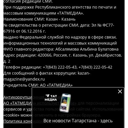
согласия редакций СМИ.
При поддержке Республиканского агентства по печати и
массовым коммуникациям «ТАТМЕДИА».
Наименование СМИ: Казан - Казань
№ свидетельства о регистрации СМИ, дата: Эл № ФС77-
67916 от 06.12.2016 г.
выдано Федеральной службой по надзору в сфере связи,
информационных технологий и массовых коммуникаций
ФИО главного редактора: Абсалямова Альбина Булатовна
Адрес редакции: 420066, Россия, г. Казань, ул. Декабристов,
д. 2
Телефон редакции: +7(843) 222-05-43, +7(843) 222-05-42
Для сообщений о фактах коррупции: kazan-
magazine@yandex.ru
Учредитель СМИ: АО «ТАТМЕДИА»
Антикоррупционная политика
АО «ТАТМЕДИА» использует «cookie»
для персонализации
сервисов и удобства пользователей сайтом. Использование
«cookie» можно отменить в настройках браузера.
Все новости Татарстана - здесь
Политика конфиденциальности