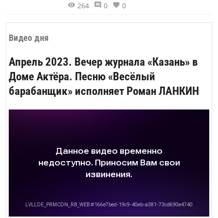
264
0
0
супружеских пар из Казани медалью
«За любовь и верность». Это
совместное мероприятие с
Видео дня
Управлением ЗАГС г. Казани при
участии Дома дружбы народов
Апрель 2023. Вечер журнала «Казань» в
Татарстана.
Доме Актёра. Песню «Весёлый
барабанщик» исполняет Роман ЛАНКИН