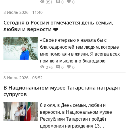
351
0
0
достопримечательностью.
Проплывающие на моторках, как по
8 Июль 2026 - 11:40
команде, поворачивали в сторону дачи
Сегодня в России отмечается день семьи,
головы, а отдыхающие ходили сюда,
любви и верности ❤️
как на экскурсию. Ведь тогда у всех
были типовые домики, поставленные
«Своё интервью я начала бы с
на трёх сотках. Разрешалось иметь
благодарностей тем людям, которые
скромную одноэтажную постройку с
мне помогали в жизни. Я всегда всех
уборной в углу участка. Никаких тебе
помню и мысленно благодарю.
бань, гаражей и капитальных теплиц.
276
0
0
За этим строго следили. Боялись,
8 Июль 2026 - 08:52
чтобы у советского человека на
приусадебном участке не выросло
В Национальном музее Татарстана наградят
чувство собственника. Подробнее:
супругов
https://kazan-journal.ru/news/kazan-i-
8 июля, в День семьи, любви и
kazantsyi/sovetskaya-dacha-s-kaminom
верности, в Национальном музее
Республики Татарстан пройдёт
церемония награждения 13