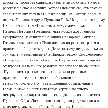
который, проиграв однажды значительную сумму в карты,
рассказал о своей бабушке, которая помогла ему отыграться,
сообщив тайну трех карт и взяв обещание никогда более не
играть. По словам друга Пушкина П. В. Нащокина, которому
Пушкин читал сам «Пиковую даму», старуха-графиня — это
Наталья Петровна Голицына, мать московского генерал-
губернатора, действительно жившая в Париже. Внук ее,
Голицын сам рассказал Пушкину, как он раз проигрался и
пришел к ней просить денег. Денег она ему не дала, а сказала
три карты, назначенные ей в Париже графом Сен-Жерменом.
«Попробуй», — сказала бабушка. Внучек поставил карты и
отыгрался. Дальнейшее развитие повести все вымышлено».
Пушкинисты разных поколений искали реальных
прототипов героев повести, но большинство пришли к
выводу о том, что это – вымышленные образы, лишь в
Германе можно найти некоторые черты известного
петербургского картежника Огонь-Догоновского и самого
Пушкина. Образ Лизы – типичная бедная родственница в
качестве компаньонки богатой графини. Повесть,