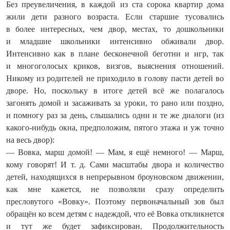
Без преувеличения, в каждой из ста сорока квартир дома
жили дети разного возраста. Если старшие тусовались
в более интересных, чем двор, местах, то дошкольники
и младшие школьники интенсивно обживали двор.
Интенсивно как в плане бесконечной беготни и игр, так
и многоголосых криков, визгов, выяснения отношений.
Никому из родителей не приходило в голову пасти детей во
дворе. Но, поскольку в итоге детей всё же полагалось
загонять домой и засаживать за уроки, то рано или поздно,
и помногу раз за день, слышались одни и те же диалоги (из
какого-нибудь окна, предположим, пятого этажа и уж точно
на весь двор):
— Вовка, марш домой! — Мам, я ещё немного! — Марш,
кому говорят! И т. д. Сами масштабы двора и количество
детей, находящихся в непрерывном броуновском движении,
как мне кажется, не позволяли сразу определить
пресловутого «Вовку». Поэтому первоначальный зов был
обращён ко всем детям с надеждой, что её Вовка откликнется
и тут же будет зафиксирован. Продолжительность