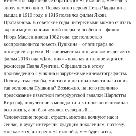
Кинематограф впервые обратился к «Пиковой даме» еще в
эпоху немого кино. Первая кино версия Петра Чардынина
вышла в 1910 году, в 1916 появился фильм Якова
Протазанова. В советские годы интересными можно считать
экранизацию одноименной оперы и особенно – фильм
Игоря Масленникова 1982 года, где полностью
воспроизводится повесть Пушкина – от эпиграфа до
последней строчки. Из современных постановок выделяется
фильм 2016 года «Дама пик» - вольная интерпретация от
режиссера Павла Лунгина. Обращались к этому
произведению Пушкина и зарубежные кинематографисты.
Почему тема судьбы, мистики и неотвратимости наказания
так волновала Пушкина? Возможно, на него повлияло
предсказание известной петербургской гадалки Шарлотты
Кирхгоф, полученное в молодости и которое он вспоминал
всю жизнь, а он был человек суеверный…
Человеческие пороки, страсти, мистика волнуют нас и
сейчас, и будут интересны будущим поколениям, поэтому,
мне кажется, интерес к «Пиковой даме» будет всегда.