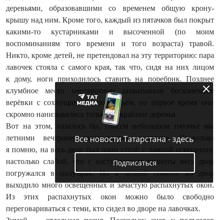
деревьями, образовавшими со временем общую крону-
крышу над ним. Кроме того, каждый из пятачков был покрыт
какими-то кустарниками и высоченной (по моим
воспоминаниям того времени и того возраста) травой.
Никто, кроме детей, не претендовал на эту территорию: пара
лавочек стояла с самого края, так что, сидя на них лицом
к дому, ноги приходилось ставить на поребрик. Позднее
клумбное место неотвратимо захватывали бесконечные
верёвки с сохнущим на них бельём, но первое время они
скромно нанизывались только на крайние деревья.
Вот на этом, казалось бы, совсем небольшом пятачке мы
летними вечерами заигрывались допоздна. Насколько
Все новости Татарстана - здесь
я помню, на весь двор был один столб с лампой освещения,
настолько слабой, что с наступлением темноты весь двор
Подписаться
погружался в полумрак. Но в летней темноте во двор
выходило много освещённых и зачастую распахнутых окон.
Из этих распахнутых окон можно было свободно
переговариваться с теми, кто сидел во дворе на лавочках.