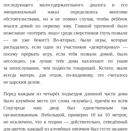
последующего малосодержательного диалога и его
эмоциональный накал определялись многими
обстоятельствами, но я не помню случая, чтобы ребёнок
мчался домой по первому зову. Главной причиной было
нежелание «потерять лицо» среди сверстников (чуть позвали
— он уже бежит!) Во-вторых, были игры, которые
распадались, если один из участников «дезертировал» —
посему прервать игру, если тебя позвали домой, было
несолидно, уж лучше тебе дома нахлопают по ушам
за непослушание, чем подвести товарищей. Кстати, звали
всегда матери, для отцов, по-видимому, это считалось
не царским делом.
Перед каждым из четырёх подъездов длинной части дома
было клумбное место (от слова «клумба»), причём во всём
Соцгороде наш двор был единственным так
организованным. Небольшой, примерно 10 на 10 метров,
не исключено, что в теории — действительно, отведённый
для цветов, каждый из клумбных пятачков был густо засажен