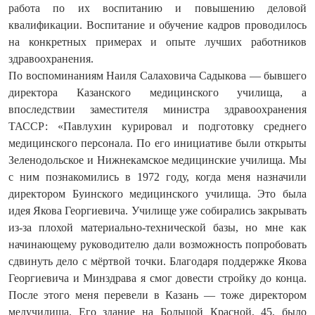
работа по их воспитанию и повышению деловой
квалификации. Воспитание и обуче­ние кадров проводилось
на конкретных примерах и опыте лучших работников
здравоохранения.
По воспоминаниям Наиля Салаховича Садыкова — бывшего
директора Казанского медицинского училища, а
впоследствии заместителя министра здравоохранения
ТАССР: «Павлухин курировал и подготовку среднего
медицинского персонала. По его инициативе были открыты
Зеленодольское и Нижнекамское медицинские училища. Мы
с ним познакомились в 1972 году, когда меня назначили
директором Буинского медицинского училища. Это была
идея Якова Георгиевича. Училище уже собирались закрывать
из-за плохой материально-технической базы, но мне как
начинающему руководителю дали возможность попробовать
сдвинуть дело с мёртвой точки. Благодаря поддержке Якова
Георгиевича и Минздрава я смог довести стройку до конца.
После этого меня перевели в Казань — тоже директором
медучилища. Его здание на Большой Красной, 45, было