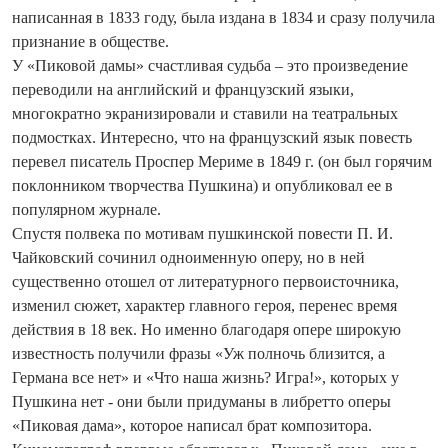
написанная в 1833 году, была издана в 1834 и сразу получила
признание в обществе.
У «Пиковой дамы» счастливая судьба – это произведение
переводили на английский и французский языки,
многократно экранизировали и ставили на театральных
подмостках. Интересно, что на французский язык повесть
перевел писатель Проспер Мериме в 1849 г. (он был горячим
поклонником творчества Пушкина) и опубликовал ее в
популярном журнале.
Спустя полвека по мотивам пушкинской повести П. И.
Чайковский сочинил одноименную оперу, но в ней
существенно отошел от литературного первоисточника,
изменил сюжет, характер главного героя, перенес время
действия в 18 век. Но именно благодаря опере широкую
известность получили фразы «Уж полночь близится, а
Германа все нет» и «Что наша жизнь? Игра!», которых у
Пушкина нет - они были придуманы в либретто оперы
«Пиковая дама», которое написал брат композитора.