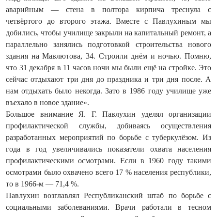
аварийным — стена в полтора кирпича треснула с
четвёртого до второго этажа. Вместе с Павлухиным мы
добились, чтобы училище закрыли на капитальный ремонт, а
параллельно занялись подготовкой строительства нового
здания на Мавлютова, 34. Строили днём и ночью. Помню,
что 31 декабря в 11 часов ночи мы были ещё на стройке. Это
сейчас отдыхают три дня до праздника и три дня после. А
нам отдыхать было некогда. Зато в 1986 году училище уже
въехало в новое здание».
Большое внимание Я. Г. Павлухин уделял организации
профилактической службы, добиваясь осуществления
разработанных мероприятий по борьбе с туберкулёзом. Из
года в год увеличивались показатели охвата населения
профилактическими осмотрами. Если в 1960 году такими
осмотрами было охвачено всего 17 % населения республики,
то в 1966-м — 71,4 %.
Павлухин возглавлял Респуб­ликанский штаб по борьбе с
социальными заболеваниями. Врачи работали в тесном