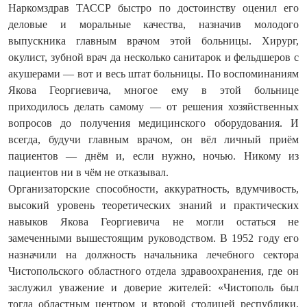
Наркомздрав ТАССР быстро по достоинству оценил его
деловые и моральные качества, назначив молодого
выпускника главным врачом этой больницы. Хирург,
окулист, зубной врач да несколько санитарок и фельдшеров с
акушерами — вот и весь штат больницы. По воспоминаниям
Якова Георгиевича, многое ему в этой больнице
приходилось делать самому — от решения хозяйственных
вопросов до получения медицинского оборудования. И
всегда, будучи главным врачом, он вёл личный приём
пациентов — днём и, если нужно, ночью. Никому из
пациентов ни в чём не отказывал.
Организаторские способности, аккуратность, вдумчивость,
высокий уровень теоретических знаний и практических
навыков Якова Георгиевича не могли остаться не
замеченными вышестоящим руководством. В 1952 году его
назначили на должность начальника лечебного сектора
Чистопольского областного отдела здравоохранения, где он
заслужил уважение и доверие жителей: «Чистополь был
тогда областным центром и второй столицей республики.