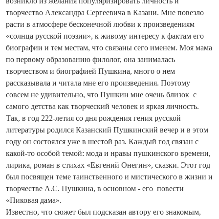
возникло из желания популяризировать личность и
творчество Александра Сергеевича в Казани. Мне повезло
расти в атмосфере бесконечной любви к произведениям
«солнца русской поэзии», к живому интересу к фактам его
биографии и тем местам, что связаны сего именем. Моя мама
по первому образованию филолог, она занималась
творчеством и биографией Пушкина, много о нем
рассказывала и читала мне его произведения. Поэтому
совсем не удивительно, что Пушкин мне очень близок с
самого детства как творческий человек и яркая личность.
Так, в год 222-летия со дня рождения гения русской
литературы родился Казанский Пушкинский вечер и в этом
году он состоялся уже в шестой раз. Каждый год связан с
какой-то особой темой: мода и нравы пушкинского времени,
лирика, роман в стихах «Евгений Онегин», сказки. Этот год
был посвящен теме таинственного и мистического в жизни и
творчестве А.С. Пушкина, в основном - его повести
«Пиковая дама».
Известно, что сюжет был подсказан автору его знакомым,