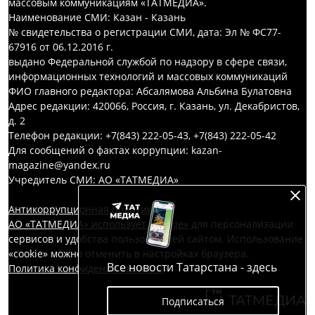
массовым коммуникациям «ТАТМЕДИА».
Наименование СМИ: Казан - Казань
№ свидетельства о регистрации СМИ, дата: Эл № ФС77-
67916 от 06.12.2016 г.
выдано Федеральной службой по надзору в сфере связи,
информационных технологий и массовых коммуникаций
ФИО главного редактора: Абсалямова Альбина Булатовна
Адрес редакции: 420066, Россия, г. Казань, ул. Декабристов,
д. 2
Телефон редакции: +7(843) 222-05-43, +7(843) 222-05-42
Для сообщений о фактах коррупции: kazan-
magazine@yandex.ru
Учредитель СМИ: АО «ТАТМЕДИА»
Антикоррупционная политика
АО «ТАТМЕДИА» использует «cookie»
для персонализации
сервисов и удобства пользователей сайтом. Использование
«cookie» можно отменить в настройках браузера.
Все новости Татарстана - здесь
Политика конфиденциальности
Подписаться