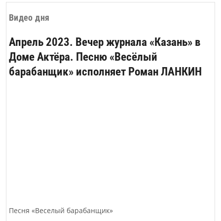
Например, как шахматист может
пожертвовать пешкой ради
Видео дня
преимущества, так и человек может
Апрель 2023. Вечер журнала «Казань» в
отказаться от крат­косрочной выгоды
ради долгосрочной цели.
Доме Актёра. Песню «Весёлый
барабанщик» исполняет Роман ЛАНКИН
Песня «Веселый барабанщик»