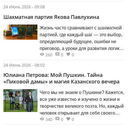
организовано в рамках проекта
24 Июнь 2026 - 09:08
«Литературная резиденция».
Шахматная партия Якова Павлухина
Жизнь часто сравнивают с шахматной
партией, где каждый шаг — это выбор,
определяющий будущее, ошибки не
приговор, а уроки для развития логики
260
0
0
и стратегии. Каждый ход (действие) —
результат анализа, ведущий к победе
24 Июнь 2026 - 08:02
или поражению, и, как в шахматной
Юлиана Петрова: Мой Пушкин. Тайна
партии, так и в жизни, важно не
«Пиковой дамы» и магия Казанского вечера
суетиться, а спокойно переоценить
ситуацию после ошибки. В шахматах у
Чего мы не знаем о Пушкине? Кажется,
игрока есть ограниченное число фигур
все уже известно и изучено о жизни и
и ходов. В жизни ресурсы тоже не
творчестве великого поэта. Но, каждый
бесконечны: время, деньги, энергия,
человек открывает для себя своего
возможности. Умение грамотно
340
0
0
Пушкина….
распорядиться ими — залог успеха.