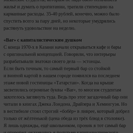
жильё и думать о пропитании, тратили стипендию на
карманные расходы. 35-40 рублей, конечно, можно было
спустить всего за пару дней, но некоторые умудрялись
растянуть удовольствие на неделю.
«Bar» с капиталистическим душком
С конца 1970-х в Казани начали открываться кафе и бары
с оригинальной концепцией. Говорили, что интерьеры
разрабатывали знатоки своего дела — эстонцы.
Если быть точным, то самый первый бар со стойкой
и винной картой в нашем городе появился на последнем
этаже новой гостиницы «Татарстан». Когда на крыше
засветились огромные буквы «Bar», то многим студентам
захотелось заглянуть туда. Ведь про этот загадочный бар они
­читали в книгах Джека Лондона, Драйзера и Хемингуэя. Но
в вестибюле стоял строгий «бобёр» в ливрее, который добрел
только от жёлтенькой (цена обеда из трёх блюд в столовке).
Я лишь однажды, ещё школьником, проник в тот самый бар
и оторопел, оказавшись в полутьме капиталистического