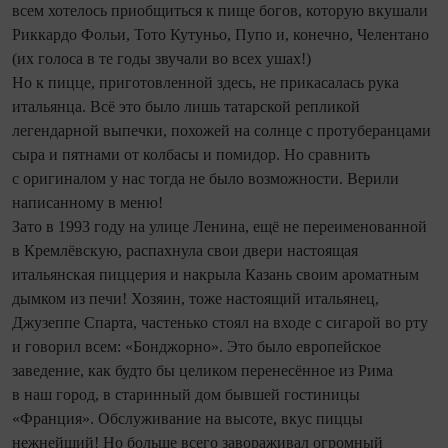
всем хотелось приобщиться к пище богов, которую вкушали
Риккардо Фольи, Тото Кутуньо, Пупо и, конечно, Челентано
(их голоса в те годы звучали во всех ушах!)
Но к пицце, приготовленной здесь, не прикасалась рука
италь­янца. Всё это было лишь татарской репликой
легендарной выпечки, похожей на солнце с протуберанцами
сыра и пятнами от колбасы и помидор. Но сравнить
с оригиналом у нас тогда не было возможности. Верили
написанному в меню!
Зато в 1993 году на улице Ленина, ещё не переименованной
в Кремлёвскую, распахнула свои двери настоящая
итальянская пиццерия и накрыла Казань своим ароматным
дымком из печи! Хозяин, тоже настоящий итальянец,
Джузеппе Спарта, частенько стоял на входе с сигарой во рту
и говорил всем: «Бонджорно». Это было европейское
заведение, как будто бы целиком перенесённое из Рима
в наш город, в старинный дом бывшей гостиницы
«Франция». Обслуживание на высоте, вкус пиццы
нежнейший! Но больше всего завораживал огромный