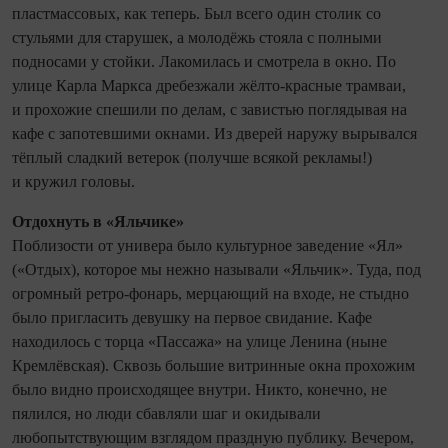
пластмассовых, как теперь. Был всего один столик со
стульями для старушек, а молодёжь стояла с полными
подносами у стойки. Лакомилась и смотрела в окно. По
улице Карла Маркса дребезжали жёлто-красные трамваи,
и прохожие спешили по делам, с завистью поглядывая на
кафе с запотевшими окнами. Из дверей наружу вырывался
тёплый сладкий ветерок (получше всякой рекламы!)
и кружил головы.
Отдохнуть в «Яльчике»
Поблизости от универа было культурное заведение «Ял»
(«Отдых), которое мы нежно называли «Яльчик». Туда, под
огромный ретро-фонарь, мерцающий на входе, не стыдно
было пригласить девушку на первое свидание. Кафе
находилось с торца «Пассажа» на улице Ленина (ныне
Кремлёвская). Сквозь большие витринные окна прохожим
было видно происходящее внутри. Никто, конечно, не
пялился, но люди сбавляли шаг и окидывали
любопытствующим взглядом праздную публику. Вечером,