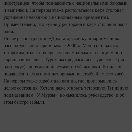
иностранцев, чтобы познакомить с национальными блюдами
и выпечкой. На первом этаже располагалось кафе-столовая,
украшенная чеканкой с национальным орнаментом.
Примечательно, что кухня у ресторана и кафе-столовой была
одна.
После реконструкции «Дом татарской кулинарии» вновь
распахнул свои двери в начале 2000‑х. Меню оставалось
татарским, только теперь в угоду модным тенденциям оно
европеизировалось. Туристам предлагались фуршетные (на
один укус) эчпочмаки, перемячи и губадьюшки. В пиалах
подавался токмач с миниатюрными кыстыбый вместо хлеба.
На первом этаже заработало казино, где проигрывались
целые состояния. Хотели даже открыть татарскую (!) пивную
под названием «У Мурзы», но сменилось руководство, и об
этом быстро забыли.