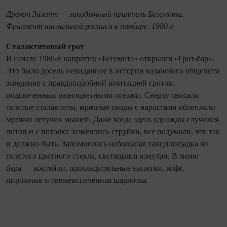
Дракон Зилант — закадычный приятель Бегемота.
Фрагмент наскальной росписи в пивбаре. 1980-е
Сталактитовый грот
В начале 1980-х напротив «Бегемота» открылся «Грот-бар».
Это было досель невиданное в истории казанского общепита
заведение с правдоподобной имитацией гротов,
подсвеченных разноцветными огнями. Сверху свисали
толстые сталактиты, мрачные своды с наростами облепляли
муляжи летучих мышей. Даже когда здесь однажды случился
потоп и с потолка зазмеились струйки, все подумали, что так
и должно быть. Запомнилась небольшая танцплощадка из
толстого цветного стекла, светящаяся изнутри. В меню
бара — коктейли, прохладительные напитки, кофе,
пирожные и свежеиспечённая шарлотка.