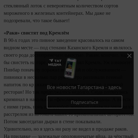
стеклянный лоток с невероятным количеством сортов
мороженого в железных контейнерах. Мы даже не
подозревали, что такое бывает!
«Раки» свистят под Кремлём
В 90-х годах это пивное заведение красовалось на самом
видном месте — под стенами Казанского Кремля и являлось
своего рода достопримечательностью. Ракам, конечно, надо
бы свистеть на горе, но там уже стоял Кремль. Уж извините!
Пивбар поначалу поражал новизной и обслуживанием —
пивники в несколько пар рук быстро разливали пенный
напиток по кружкам. Это был даже не пивбар, а пивной
Все новости Татарстана - здесь
ресторан! Но так продолжалось недолго. Сюда потянулись
криминал в наколках и «феноменальные» пацаны. А вместе
Подписаться
с ними грязь, вонь и мордобой, который однажды закончился
расстрелом из автомата каких-то криминальных авторитетов.
Потом завсегдатаи дырки в стене показывали.
Удивительно, но я здесь ни разу не видел в продаже раков.
На прилавке — залежалые ополовинчатые яйца, да чёрствый