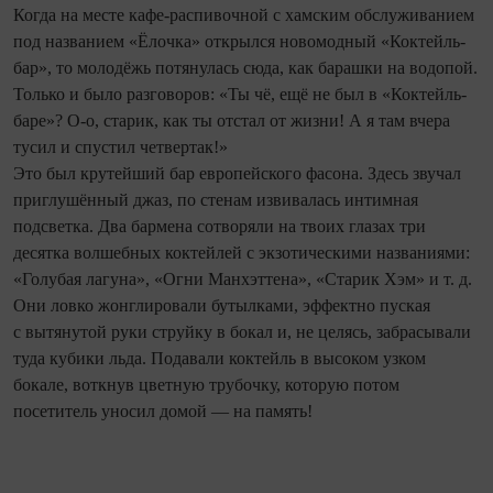
Когда на месте кафе-распивочной с хамским обслуживанием
под названием «Ёлочка» открылся новомодный «Коктейль-
бар», то молодёжь потянулась сюда, как барашки на водопой.
Только и было разговоров: «Ты чё, ещё не был в «Коктейль-
баре»? О-о, старик, как ты отстал от жизни! А я там вчера
тусил и спустил четвертак!»
Это был крутейший бар европейского фасона. Здесь звучал
приглушённый джаз, по стенам извивалась интимная
подсветка. Два бармена сотворяли на твоих глазах три
десятка волшебных коктейлей с экзотическими названиями:
«Голубая лагуна», «Огни Манхэттена», «Старик Хэм» и т. д.
Они ловко жонглировали бутылками, эффектно пуская
с вытянутой руки струйку в бокал и, не целясь, забрасывали
туда кубики льда. Подавали коктейль в высоком узком
бокале, воткнув цветную трубочку, которую потом
посетитель уносил домой — на память!