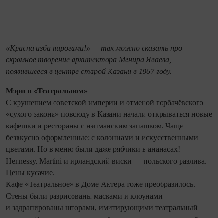
«Красна изба пирогами!» — так можно сказать про
скромное творение архитектора Менира Яваева,
появившееся в центре старой Казани в 1967 году.
Мэри в «Театральном»
С крушением советской империи и отменой горбачёвского
«сухого закона» повсюду в Казани начали открываться новые
кафешки и рестораны с нэпманским запашком. Чаще
безвкусно оформленные: с колоннами и искусственными
цветами. Но в меню были даже рябчики в ананасах!
Hennessy, Мartini и ирландский виски — польского разлива.
Цены кусачие.
Кафе «Театральное» в Доме Актёра тоже преобразилось.
Стены были разрисованы масками и клоунами
и задрапированы шторами, имитирующими театральный