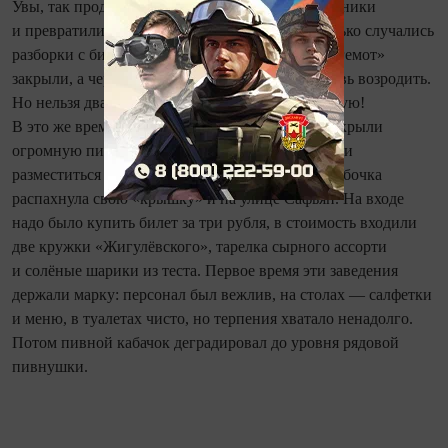
Увы, так продолжалось недолго. Появились гопники
и превратили пивбар в свою «контору». Частенько случались
разборки с битьём кружек и фейсов. Потом «Бегемот»
закрыли, а через некоторое время пытались вновь возродить.
Но нельзя дважды войти в реку, тем более пивную!
В это же время неподалёку от Речного порта открыли
огромную пивную бочку, внутри свободно могли
разместиться человек тридцать. Почти такая же бочка
распахнула свою «крышку» и на улице Сафьян. На входе
надо было купить билет за три рубля, в стоимость входили
две кружки «Жигулёвского», тарелка сырного ассорти
и солёные шарики из теста. Первое время эти заведения
держали марку: персонал был вежлив, на столах — салфетки
и меню, в туалетах чисто, но терпения хватало ненадолго.
Потом пивной кабачок деградировал до уровня рядовой
пивнушки.