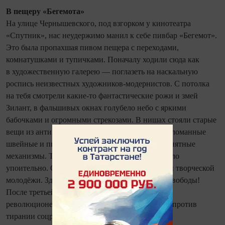
В пещеру «Бегемота»
На улице Чернышевского, под взгорком у кинотеатра
«Спутник», нас неудержимо манил к себе пивбар «Бегемот».
Это была пропахшая пивом пещера с переходами,
комнатушками и тупичками. Поначалу ходили сюда как
в художественную галерею — поглазеть на наскальную
роспись неизвестных художников-модернистов. С потолка
на тебя смотрели какие‑то фантастические рожи и змей
Зилант, в фальшивых окнах голубело небо с яркими
бабочками и огромными стрекозами. В нишах стояли старые
вещи из антикварной лавки: чугунные утюги, сломанные
швейные и пишущие машинки и какие-то непонятные
механизмы. Тянуть пивко в такой атмосфере было
упоительно. Сюда ходили толпы разношёрстной творческой
молодёжи. Здесь образовался островок пьяной свободы!
После третьей кружки студенты становились
революционерами. Во всю лились смелые речи против
тирании соцреализма.