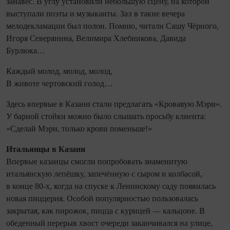
занавес. В углу установили небольшую сцену, на которой
выступали поэты и музыканты. Зал в такие вечера
мелодекламации был полон. Помню, читали Сашу Чёрного,
Игоря Северянина, Велимира Хлебникова, Давида
Бурлюка…
Каждый молод, молод, молод,
В животе чертовский голод…
Здесь впервые в Казани стали предлагать «Кровавую Мэри».
У барной стойки можно было слышать просьбу клиента:
«Сделай Мэри, только крови поменьше!»
Итальянцы в Казани
Впервые казанцы смогли попробовать знаменитую
итальянскую лепёшку, запечённую с сыром и колбасой,
в конце 80-х, когда на спуске к Ленинскому саду появилась
новая пиццерия. Особой популярностью пользовалась
закрытая, как пирожок, пицца с курицей — кальцоне. В
обеденный перерыв хвост очереди заканчивался на улице,