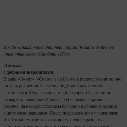
В кафе «Экият» воспитанный попугай Кеша знал только
приличные слова. Середина 1970-х
«Сказка»
с добрыми зверюшками
В кафе «Экият» («Сказка») на Баумана родители водили нас
на день рождения. Со стены подмигивал красными
лампочками Шурале, сделанный из коряг. Щекотали нос
пузырьки лимонада «Дюшес», губы пачкала кремовая
розочка. За каждым столиком был свой шумный праздник
с цветными шариками. После поздравлений с угощениями
мы бежали смотреть на «живой уголок» с разными
копошащимися зверюшками между оконными рамами.