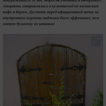
покуражиться. И мы, забросив учебники и тетрадки с
лекциями, отправлялись в культпоход по казанским
кафе и барам. Достать перед официанткой пачку из
внутреннего кармана пиджака было эффектнее, чем
мятую бумажку из штанов!