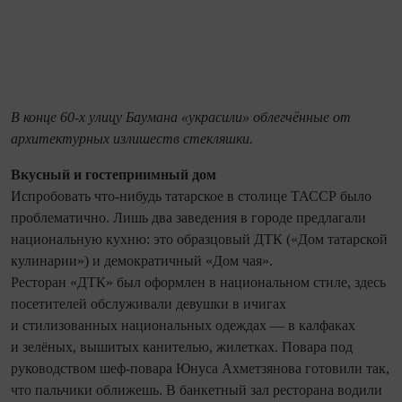
В конце 60-х улицу Баумана «украсили» облегчённые от
архитектурных излишеств стекляшки.
Вкусный и гостеприимный дом
Испробовать что-нибудь татарское в столице ТАССР было
проб­лематично. Лишь два заведения в городе предлагали
национальную кухню: это образцовый ДТК («Дом татарской
кулинарии») и демократичный «Дом чая».
Ресторан «ДТК» был оформлен в национальном стиле, здесь
посетителей обслуживали девушки в ичигах
и стилизованных национальных одеждах — в калфаках
и зелёных, вышитых канителью, жилетках. Повара под
руководством шеф-повара Юнуса Ахметзянова готовили так,
что пальчики оближешь. В банкетный зал ресторана водили