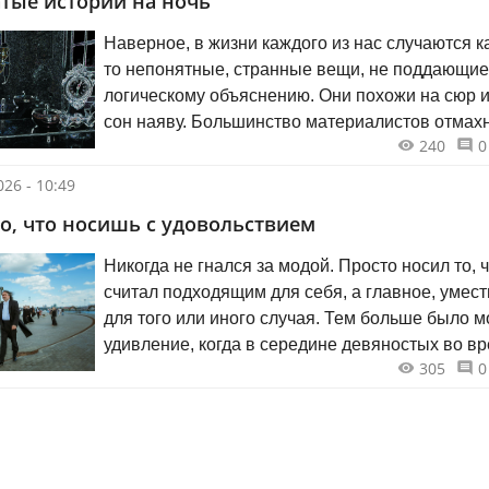
тые истории на ночь
Наверное, в жизни каждого из нас случаются к
то непонятные, странные вещи, не поддающи
логическому объяснению. Они похожи на сюр 
сон наяву. Большинство материалистов отмах
240
0
от них — померещилось! — и пойдёт дальше. 
произошедшее со мной не даёт покоя. Я запи
26 - 10:49
такие мистические истории в блокнот и думаю, 
о, что носишь с удовольствием
Рождество — самое подходящее время, чтобы
вам рассказать…
Никогда не гнался за модой. Просто носил то, 
считал подходящим для себя, а главное, умес
для того или иного случая. Тем больше было м
удивление, когда в середине девяностых во в
305
0
одного из опросов газеты «Вечерняя Казань» 
вдруг назвали самым стильным мужчиной
Татарстана. Мне кажется, я этого ничем не зас
но было приятно!