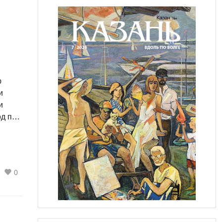
ю
и
и
од по
иджака
в!
0