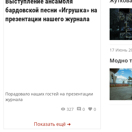
Жуткова
Выступление ансамбля
бардовской песни «Игрушка» на
презентации нашего журнала
17 Июнь 20
Модно т
Порадовало наших гостей на презентации
журнала
327
0
0
Показать ещё ➜