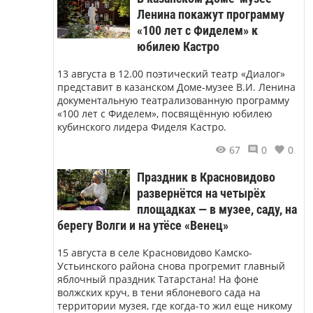
Ленина покажут программу
«100 лет с Фиделем» к
юбилею Кастро
13 августа в 12.00 поэтический театр «Диалог»
представит в казанском Доме-музее В.И. Ленина
документальную театрализованную программу
«100 лет с Фиделем», посвящённую юбилею
кубинского лидера Фиделя Кастро.
67
0
0
Праздник в Красновидово
развернётся на четырёх
площадках — в музее, саду, на
берегу Волги и на утёсе «Венец»
15 августа в селе Красновидово Камско-
Устьинского района снова прогремит главный
яблочный праздник Татарстана! На фоне
волжских круч, в тени яблоневого сада на
территории музея, где когда-то жил еще никому