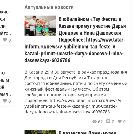
Актуальные новости
акие-
В юбилейном «Тау Фесте» в
еся
Казани примут участие Дарья
или
Донцова и Нина Дашевская
нётся
Подробнее: https://www.tatar-
0
Но мне
inform.ru/news/v-yubileinom-tau-feste-v-
сываю
kazani-primut-ucastie-darya-doncova-i-nina-
что
dasevskaya-6036786
 их
В Казани 29 и 30 августа, в рамках празднования
что
Дня города и Дня Республики Татарстан,
тным
состоится юбилейный, пятый по счету семейный
оё
книжный фестиваль «Тау Фест». Об этом
ремя
сообщают организаторы мероприятия.
Подробнее: https://www.tatar-inform.ru/news/v-
0
меня
yubileinom-tau-feste-v-kazani-primut-ucastie-
darya-doncova-i-nina-dasevskaya-6036786
лужил,
62
0
0
В казанском Доме-музее