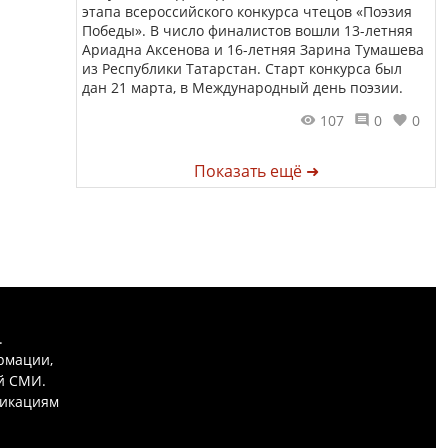
этапа всероссийского конкурса чтецов «Поэзия
Победы». В число финалистов вошли 13-летняя
Ариадна Аксенова и 16-летняя Зарина Тумашева
из Республики Татарстан. Старт конкурса был
дан 21 марта, в Международный день поэзии.
107
0
0
Показать ещё ➜
.
рмации,
й СМИ.
никациям