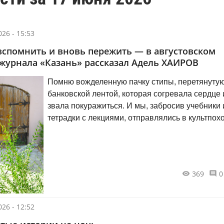
26 - 15:53
вспомнить и вновь пережить — в августовском
журнала «Казань» рассказал Адель ХАИРОВ
Помню вожделенную пачку стипы, перетянуту
банковской лентой, которая согревала сердце 
звала покуражиться. И мы, забросив учебники 
тетрадки с лекциями, отправлялись в культпох
казанским кафе и барам. Достать перед
официанткой пачку из внутреннего кармана п
было эффектнее, чем мятую бумажку из штано
369
0
26 - 12:52