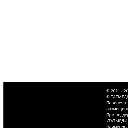
© 2011 - 2
© ТАТМЕДИ
Перепечат
размещенн
При подде
«ТАТМЕДИ
Наименова