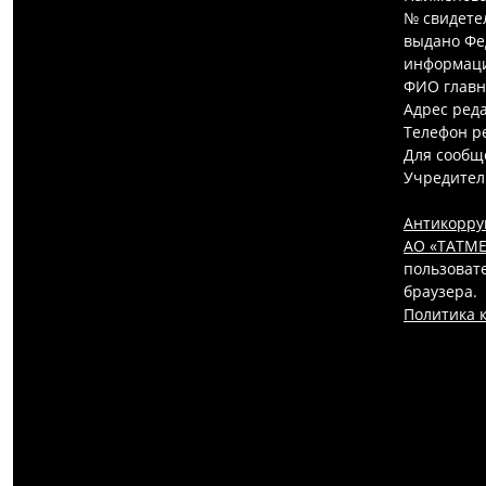
№ свидетел
выдано Фе
информаци
ФИО главн
Адрес редак
Телефон ре
Для сообщ
Учредител
Антикорру
АО «ТАТМЕ
пользовате
браузера.
Политика 