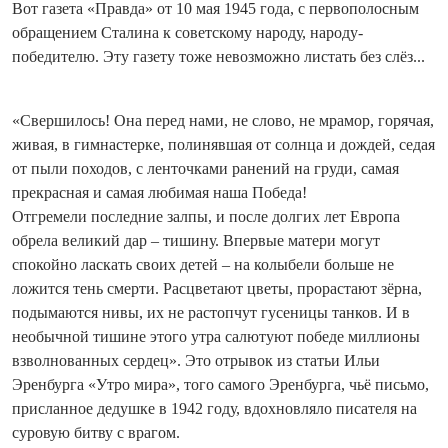
Вот газета «Правда» от 10 мая 1945 года, с первополосным
обращением Сталина к советскому народу, народу-
победителю. Эту газету тоже невозможно листать без слёз...
«Свершилось! Она перед нами, не слово, не мрамор, горячая,
живая, в гимнастерке, полинявшая от солнца и дождей, седая
от пыли походов, с ленточками ранений на груди, самая
прекрасная и самая любимая наша Победа!
Отгремели последние залпы, и после долгих лет Европа
обрела великий дар – тишину. Впервые матери могут
спокойно ласкать своих детей – на колыбели больше не
ложится тень смерти. Расцветают цветы, прорастают зёрна,
подымаются нивы, их не растопчут гусеницы танков. И в
необычной тишине этого утра салютуют победе миллионы
взволнованных сердец». Это отрывок из статьи Ильи
Эренбурга «Утро мира», того самого Эренбурга, чьё письмо,
присланное дедушке в 1942 году, вдохновляло писателя на
суровую битву с врагом.