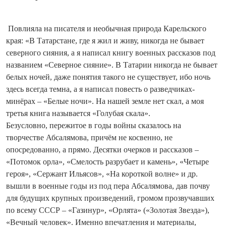
Повлияла на писателя и необычная природа Карельского
края: «В Татарстане, где я жил и живу, никогда не бывает
северного сияния, а я написал книгу военных рассказов под
названием «Северное сияние». В Татарии никогда не бывает
белых ночей, даже понятия такого не существует, ибо ночь
здесь всегда темна, а я написал повесть о разведчиках-
минёрах – «Белые ночи». На нашей земле нет скал, а моя
третья книга называется «Голубая скала».
Безусловно, пережитое в годы войны сказалось на
творчестве Абсалямова, причём не косвенно, не
опосредованно, а прямо. Десятки очерков и рассказов –
«Потомок орла», «Смелость разрубает и камень», «Четыре
героя», «Сержант Ильясов», «На короткой волне» и др.
вышли в военные годы из под пера Абсалямова, дав почву
для будущих крупных произведений, громом прозвучавших
по всему СССР – «Газинур», «Орлята» («Золотая Звезда»),
«Вечный человек». Именно впечатления и материалы,