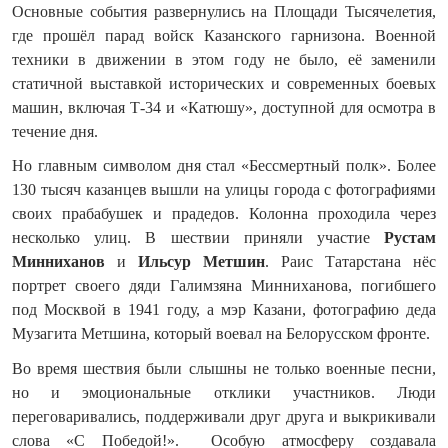
Основные события развернулись на Площади Тысячелетия,
где прошёл парад войск Казанского гарнизона. Военной
техники в движении в этом году не было, её заменили
статичной выставкой исторических и современных боевых
машин, включая Т-34 и «Катюшу», доступной для осмотра в
течение дня.
Но главным символом дня стал «Бессмертный полк». Более
130 тысяч казанцев вышли на улицы города с фотографиями
своих прабабушек и прадедов. Колонна проходила через
несколько улиц. В шествии приняли участие
Рустам
Минниханов
и
Ильсур Метшин
. Раис Татарстана нёс
портрет своего дяди Галимзяна Минниханова, погибшего
под Москвой в 1941 году, а мэр Казани, фотографию деда
Музагита Метшина, который воевал на Белорусском фронте.
Во время шествия были слышны не только военные песни,
но и эмоциональные отклики участников. Люди
переговаривались, поддерживали друг друга и выкрикивали
слова «С Победой!». Особую атмосферу создавала