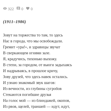
322
0
0
(1911–1986)
Зовут на торжества то там, то здесь
Нас в города, что мы освобождали.
Гремит «ура!», и здравицы звучат
В сверкающем огнями зале.
Я, крадучись, тихонько выхожу.
В степи, за городом, от вьюги задыхаясь
И надрываясь, в прошлое кричу,
Зову друзей, что здесь навек остались.
И узнаю знакомый звук шагов:
Из вечности, из глубины сугробов
Стекаются погибшие друзья
На голос мой — из блиндажей, окопов,
Из рвов, щелей, траншей — идут, идут,