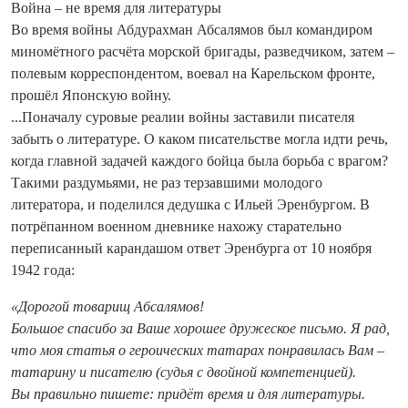
Война – не время для литературы
Во время войны Абдурахман Абсалямов был командиром
миномётного расчёта морской бригады, разведчиком, затем –
полевым корреспондентом, воевал на Карельском фронте,
прошёл Японскую войну.
...Поначалу суровые реалии войны заставили писателя
забыть о литературе. О каком писательстве могла идти речь,
когда главной задачей каждого бойца была борьба с врагом?
Такими раздумьями, не раз терзавшими молодого
литератора, и поделился дедушка с Ильей Эренбургом. В
потрёпанном военном дневнике нахожу старательно
переписанный карандашом ответ Эренбурга от 10 ноября
1942 года:
«Дорогой товарищ Абсалямов!
Большое спасибо за Ваше хорошее дружеское письмо. Я рад,
что моя статья о героических татарах понравилась Вам –
татарину и писателю (судья с двойной компетенцией).
Вы правильно пишете: придёт время и для литературы.