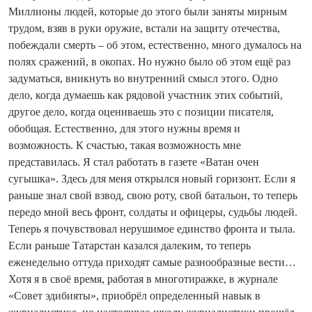
Миллионы людей, которые до этого были заняты мирным
трудом, взяв в руки оружие, встали на защиту отечества,
побеждали смерть – об этом, естественно, много думалось на
полях сражений, в окопах. Но нужно было об этом ещё раз
задуматься, вникнуть во внутренний смысл этого. Одно
дело, когда думаешь как рядовой участник этих событий,
другое дело, когда оцениваешь это с позиции писателя,
обобщая. Естественно, для этого нужны время и
возможность. К счастью, такая возможность мне
представилась. Я стал работать в газете «Ватан очен
сугышка». Здесь для меня открылся новый горизонт. Если я
раньше знал свой взвод, свою роту, свой батальон, то теперь
передо мной весь фронт, солдаты и офицеры, судьбы людей.
Теперь я почувствовал нерушимое единство фронта и тыла.
Если раньше Татарстан казался далеким, то теперь
еженедельно оттуда приходят самые разнообразные вести…
Хотя я в своё время, работая в многотиражке, в журнале
«Совет эдибияты», приобрёл определенный навык в