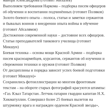
майора Александрова (готовит Михалёв)
Выполняем требования Наркома – подборка писем офицеров
об обучении и воспитании подчинённых (готовит Поляков)
Золото боевого опыта – полоса, статьи и заметки сержантов
и бывалых воинов о внедрении опыта войны в обучение
(готовит Абсалямов)
Достижения современной науки – достояние всех офицеров.
Статьи преподавателей танкового училища (готовит
Микшун)
Боевая техника – основа мощи Красной Армии – подборка
писем красноармейцев, курсантов, сержантов об изучении и
сбережении техники и оружия (готовит Поляков)
От дисциплины и порядка зависит успех боевой подготовки
(готовит Микшун)»
Сохранились фотоиллюстрации ко многим фронтовым
текстам – на обороте старых фотографий красуются штампы:
«Газ. Кзыл Татарстан. Летчик-татарин гвардии капитан Н.Х.
Хикматуллин. Совершил более 25 боевых вылетов на
штурмовку врага и награжден орденом Красной звезды»,