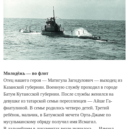
Молодёжь — во флот
Отец нашего героя — Матигула Загидулович — выходец из
Казанской губернии. Военную службу проходил в городе
Батум Кутаисской губернии. После службы женился на
девушке из татарской семьи переселенцев — Айше Га­
фиатулиной. В семье родилось четверо детей. Третий
ребёнок, мальчик, в Батумской мечети Орта-Джаме по
мусульманскому обряду получил имя Исмагил.
В дальнейшем в документах везде значилось — Измаил.