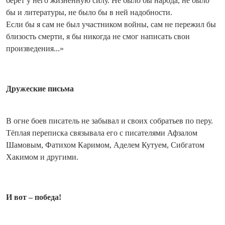
берёт у него жизненную силу. Не было бы народа, не было
бы и литературы, не было бы в ней надобности.
Если бы я сам не был участником войны, сам не пережил бы
близость смерти, я бы никогда не смог написать свои
произведения...»
Дружеские письма
В огне боев писатель не забывал и своих собратьев по перу.
Тёплая переписка связывала его с писателями Афзалом
Шамовым, Фатихом Каримом, Аделем Кутуем, Сибгатом
Хакимом и другими.
И вот – победа!