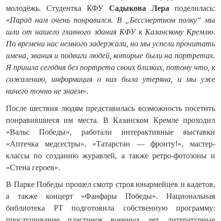
молодёжь. Студентка КФУ
Садыкова Лера
поделилась:
«
Парад нам очень понравился. В „Бессмертном полку“ мы
шли от нашего главного здания КФУ к Казанскому Кремлю.
По времени нас немного задержали, но мы успели прочитать
имена, звания и подвиги людей, которые были на портретах.
Я пришла сегодня без портрета своих близких, потому что, к
сожалению, информация о них была утеряна, и мы уже
ничего точно не знаем
».
После шествия людям представилась возможность посетить
понравившиеся им места. В Казанском Кремле проходил
«Вальс Победы», работали интерактивные выставки
«Аптечка медсестры», «Татарстан — фронту!», мастер-
классы по созданию журавлей, а также ретро-фотозоны и
«Стена героев».
В Парке Победы прошел смотр строя юнармейцев и кадетов,
а также концерт «Фанфары Победы». Национальная
библиотека РТ подготовила собственную программу:
прослушивание пластинок военных лет, литературные