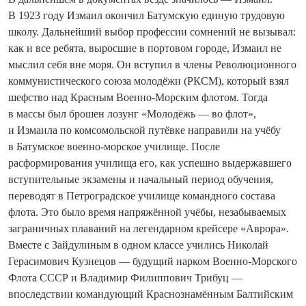
В 1923 году Измаил окончил Батумскую единую трудовую
школу. Дальнейший выбор профессии сомнений не вызывал:
как и все ребята, выросшие в портовом городе, Измаил не
мыслил себя вне моря. Он вступил в члены Революционного
коммунистического союза молодёжи (РКСМ), который взял
шефство над Красным Военно-Морским флотом. Тогда
в массы был брошен лозунг «Молодёжь — во флот»,
и Измаила по комсомольской путёвке направили на учёбу
в Батумское военно-морское училище. После
расформирования училища его, как успешно выдержавшего
вступительные экзамены и начальный период обучения,
переводят в Петроградское училище командного состава
флота. Это было время напряжённой учёбы, незабываемых
заграничных плаваний на легендарном крейсере «Аврора».
Вместе с Зайдулиным в одном классе учились Николай
Герасимович Кузнецов — будущий нарком Военно-Морского
Флота СССР и Владимир Филиппович Трибуц —
впоследствии командующий Краснознамённым Балтийским