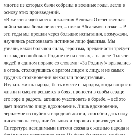
многие из которых были собраны в военные годы, легли в
основу этих произведений.
«В жизни людей моего поколения Великая Отечественная
война заняла большое место, – писал Абсалямов позже. – В
эти годы мы прошли через большие испытания, возмужали,
научились распознавать истинное лицо фашизма. Мы
узнали, какой большой силы, героизма, преданности требует
от каждого любовь к Родине не на словах, а на деле. Тысячи
людей в едином порыве со словами: «За Родину!» врывались
в огонь, столкнувшись с врагом лицом к лицу, и из самых
трудных столкновений выходили победителями.
Изучать жизнь народа, быть вместе с народом, когда вопрос о
жизни и смерти решается в боях, пронести в своём сердце
его горе и радость, активно участвовать в борьбе, – всё это
даёт писателю пищу, вдохновение. Лишь вдохновение,
черпаемое из глубины народной жизни, способно дать силу
писателю на создание больших и хороших произведений.
Литература невидимыми нитями связана с жизнью народа и