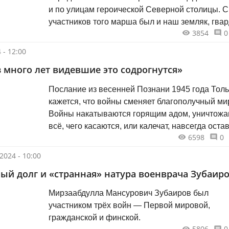
и по улицам героической Северной столицы. 
участников того марша был и наш земляк, гва
3854
0
сержант Анас Абдуллович АМИРХАНОВ.
 - 12:00
 много лет видевшие это содрогнутся»
Послание из весенней Познани 1945 года Только
кажется, что войны сменяет благополучный ми
Войны накатываются горящим адом, уничтожа
всё, чего касаются, или калечат, навсегда оста
6598
0
обрубки и уродливые рубцы. Отдельные люди 
целые нации несут их на себе, через много лет
2024 - 10:00
поколений ощущая боль от военных ран. И тог
ый долг и «странная» натура военврача Зубаир
среди благополучия нежданно настигает далёк
доставшаяся от дедов память о войне.
Мирзаабдулла Мансурович Зубаиров был
участником трёх войн — Первой мировой,
гражданской и финской.
5806
0