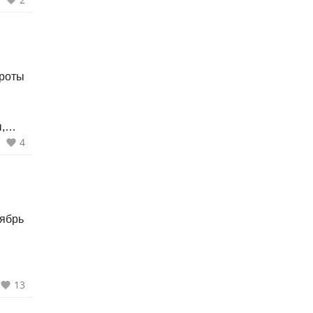
 роты
,
4
иков.
13
осят