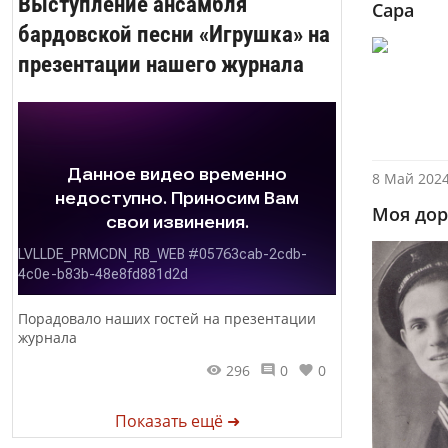
Выступление ансамбля
Сара
бардовской песни «Игрушка» на
презентации нашего журнала
8 Май 2024
Моя дор
Порадовало наших гостей на презентации
журнала
296
0
0
Показать ещё ➜