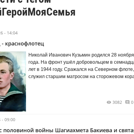
йГеройМояСемья
6 - 14:04
 - краснофлотец
Николай Иванович Кузьмин родился 28 ноября
года. На фронт ушёл добровольцем в семнадцать
лет в 1944 году. Сражался на Северном флоте,
служил старшим матросом на сторожевом кор
«Смерч».
3082
0
 - 09:00
с половиной войны Шагиахмета Бакиева и свята