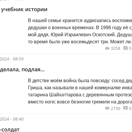
учебник истории
В нашей семье хранится аудиозапись воспоми
дедушки о военных временах. В 1996 году её 
мой дядя, Юрий Израилевич Оскотский. Дедуш
то время было уже восемьдесят три. Может ли
3258
0
бумага передать эмоциональный рассказ деду
фронтовика?
2024 - 08:59
сделала, подлая…
В детстве моём война была повсюду: сосед дя
Гриша, как называли в нашей коммуналке инв
татарина Шайхаттарова с деревянным протез
вместо ноги; вовсе безногие гремели на дорог
2730
0
самодельными деревянными тележками на
шарикоподшипниках; учителя-фронтовики в шк
2024 - 08:40
да и вообще везде, куда ни глянь...
-солдат