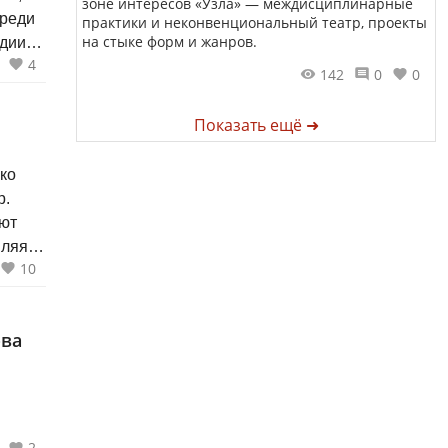
зоне интересов «Узла» — междисциплинарные
Среди
практики и неконвенциональный театр, проекты
на стыке форм и жанров.
рдии
4
142
0
0
Показать ещё ➜
р.
ют
вляя
10
и
 и
да
ова
ая,
2