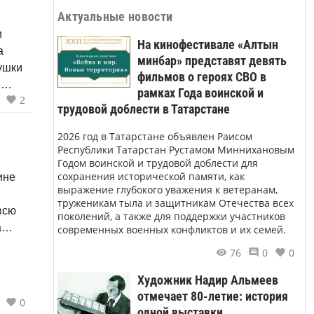
Актуальные новости
На кинофестивале «Алтын
а
минбар» представят девять
фильмов о героях СВО в
,
рамках Года воинской и
2
о
трудовой доблести в Татарстане
2026 год в Татарстане объявлен Раисом
Республики Татарстан Рустамом Миннихановым
Годом воинской и трудовой доблести для
сохранения исторической памяти, как
ине
выражение глубокого уважения к ветеранам,
труженикам тыла и защитникам Отечества всех
всю
поколений, а также для поддержки участников
а
современных военных конфликтов и их семей.
 того
76
0
0
я,
Художник Надир Альмеев
отмечает 80-летие: история
0
одной выставки