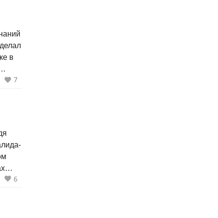
наний
сделал
ке в
7
шки-
дя
алида-
ом
ах
6
оле,