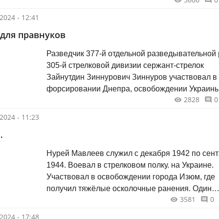
2024 - 12:41
для правнуков
Разведчик 377-й отдельной разведывательной
305-й стрелковой дивизии сержант-стрелок
Зайнутдин Зиннурович Зиннуров участвовал в
форсировании Днепра, освобождении Украины
2828
0
Чехословакии от немецко-фашистских захватч
Имел много наград.
2024 - 11:23
…
Нурей Мавлеев служил с декабря 1942 по сентябрь
1944. Воевал в стрелковом полку. на Украине.
Участвовал в освобождении города Изюм, где
получил тяжёлые осколочные ранения. Один
3581
0
осколок навсегда остался в запястье, там где н
часы... Тик-так...
2024 - 17:48