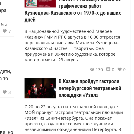
и
графических работ
ара
Кузнецова-Казанского от 1970-х до наших
дней
 было
В Национальной художественной галерее
7
«Хазинэ» ГМИИ РТ 6 августа в 16:00 откроется
персональная выставка Михаила Кузнецова-
Казанского «Счастье — творить». Она
приурочена к 80-летию художника, которое
мастер отметит 23 августа.
130
0
0
дети,
а-то
В Казани пройдут гастроли
петербургской театральной
3
площадки «Узел»
С 20 по 22 августа на театральной площадке
MOÑ пройдут гастроли театральной площадки
«Узел» из Санкт-Петербурга. Она покажет
проекты, созданные совместно с лучшими
независимыми объединениями Петербурга. В
ве, но