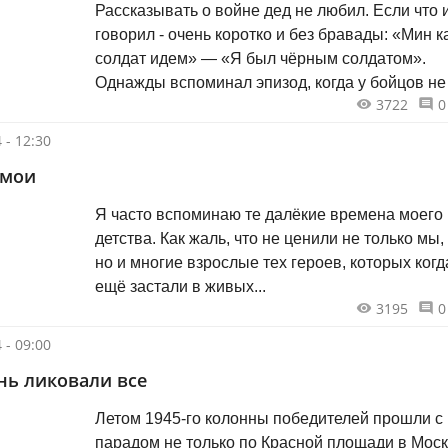
Рассказывать о войне дед не любил. Если что 
говорил - очень коротко и без бравады: «Мин к
солдат идем» — «Я был чёрным солдатом».
Однажды вспоминал эпизод, когда у бойцов не
3722
0
воды. Прошёл дождь, и солдаты пили прямо из
отпечатков конских копыт на дороге…
 - 12:30
 мои
Я часто вспоминаю те далёкие времена моего
детства. Как жаль, что не ценили не только мы, 
но и многие взрослые тех героев, которых когд
ещё застали в живых...
3195
0
 - 09:00
ень ликовали все
Летом 1945-го колонны победителей прошли с
парадом не только по Красной площади в Моск