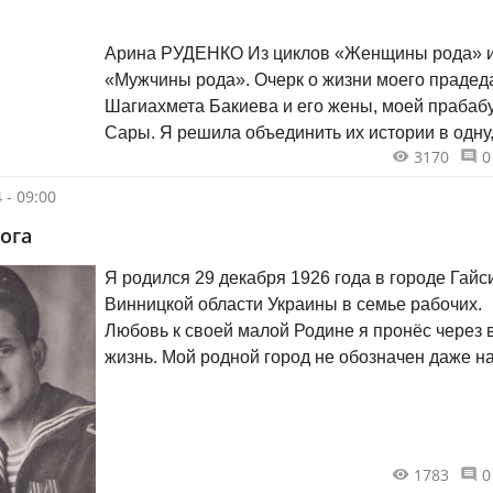
Арина РУДЕНКО Из циклов «Женщины рода» и
«Мужчины рода». Очерк о жизни моего прадед
Шагиахмета Бакиева и его жены, моей прабабушки
Сары. Я решила объединить их истории в одну
3170
0
потому что их жизни и судьбы были неразрывн
связаны от рождения (они были троюродными
 - 09:00
братом и сестрой) и до самой смерти.
ога
Я родился 29 декабря 1926 года в городе Гайс
Винницкой области Украины в семье рабочих.
Любовь к своей малой Родине я пронёс через 
жизнь. Мой родной город не обозначен даже н
географической карте. Ярко всплывают образы
времени: белые хаты, мазанки, ярмарки, топол
акации, мальвы — красивые, высокие,
разноцветные…
1783
0