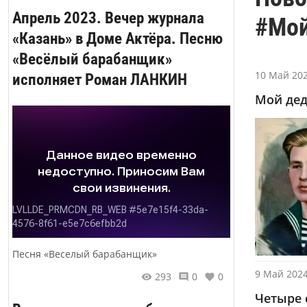
Апрель 2023. Вечер журнала
#Мо
«Казань» в Доме Актёра. Песню
«Весёлый барабанщик»
10 Май 202
исполняет Роман ЛАНКИН
Мой дед
Песня «Веселый барабанщик»
9 Май 2024
293
0
0
Четыре 