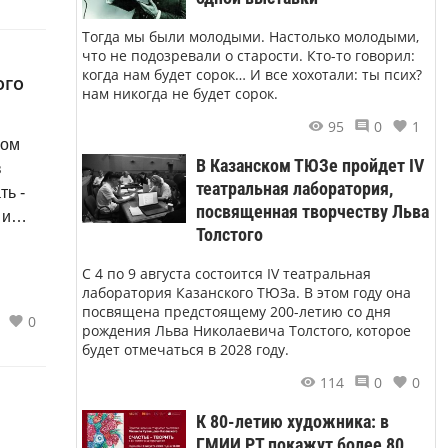
Тогда мы были молодыми. Настолько молодыми,
что не подозревали о старости. Кто-то говорил:
когда нам будет сорок… И все хохотали: ты псих?
ого
нам никогда не будет сорок.
95
0
1
ном
В Казанском ТЮЗе пройдет IV
в
театральная лаборатория,
ть -
посвященная творчеству Льва
 и
Толстого
С 4 по 9 августа состоится IV театральная
лаборатория Казанского ТЮЗа. В этом году она
посвящена предстоящему 200-летию со дня
0
рождения Льва Николаевича Толстого, которое
будет отмечаться в 2028 году.
114
0
0
К 80-летию художника: в
ГМИИ РТ покажут более 80