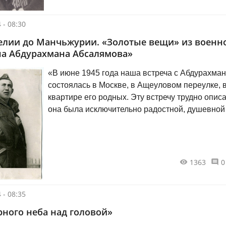
 - 08:30
елии до Манчьжурии. «Золотые вещи» из военн
а Абдурахмана Абсалямова»
«В июне 1945 года наша встреча с Абдурахма
состоялась в Москве, в Ащеуловом переулке, 
квартире его родных. Эту встречу трудно описа
она была исключительно радостной, душевной
осталась в памяти на всю жизнь. Абдурахман
Абсалямов приехал в Москву со своими двумя
боевыми товарищами, с которыми они вместе
работали в редакции фронтовой газеты.
1363
0
 - 08:35
ного неба над головой»