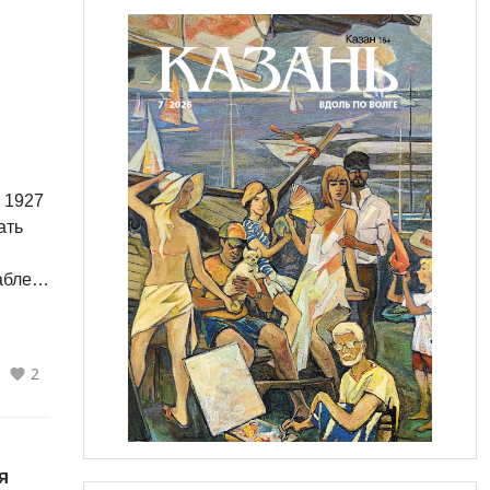
 1927
абле
2
я