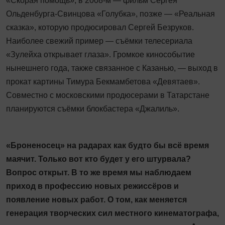
«Скорая помощь», в 2008-м — фильм Сергея
Ольденбурга-Свинцова «Голубка», позже — «Реальная
сказка», которую продюсировал Сергей Безруков.
Наиболее свежий пример — съёмки телесериала
«Зулейха открывает глаза». Громкое кинособытие
нынешнего года, также связанное с Казанью, — выход в
прокат картины Тимура Бекмамбетова «Девятаев».
Совместно с московскими продюсерами в Татарстане
планируются съёмки блокбастера «Джалиль».
«Броненосец» на радарах как будто бы всё время
маячит. Только вот кто будет у его штурвала?
Вопрос открыт. В то же время мы наблюдаем
приход в профессию новых режиссёров и
появление новых работ. О том, как меняется
генерация творческих сил местного кинематографа,