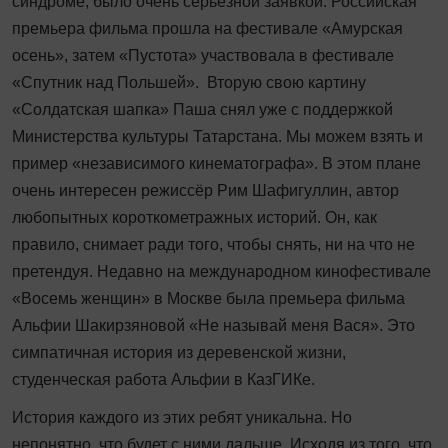
синдроме, было очень серьёзной заявкой. Российская
премь­ера фильма прошла на фес­тивале «Амурская
осень», затем «Пустота» участвовала в фестивале
«Спутник над Польшей». Вторую свою картину
«Солдатская шапка» Паша снял уже с поддержкой
Министерства культуры Татарстана. Мы можем взять и
пример «независимого кинематографа». В этом плане
очень интересен режиссёр Рим Шафигуллин, автор
любопытных короткометражных историй. Он, как
правило, снимает ради того, чтобы снять, ни на что не
претендуя. Недавно на международном кинофестивале
«Восемь женщин» в Москве была премьера фильма
Альфии Шакирзяновой «Не называй меня Вася». Это
симпатичная история из деревенской жизни,
студенческая работа Альфии в КазГИКе.
История каждого из этих ребят уникальна. Но
непонятно, что будет с ними дальше. Исходя из того, что