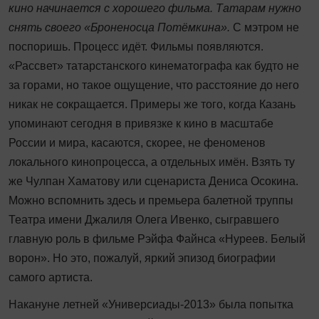
кино начинается с хорошего фильма. Татарам нужно
снять своего «Броненосца Потёмкина».
С мэтром не
поспоришь. Процесс идёт. Фильмы появляются.
«Рассвет» татарстанского кинематографа как будто не
за горами, но такое ощущение, что расстояние до него
никак не сокращается. Примеры же того, когда Казань
упоминают сегодня в привязке к кино в масштабе
России и мира, касаются, скорее, не феноменов
локального кинопроцесса, а отдельных имён. Взять ту
же Чулпан Хаматову или сценариста Дениса Осокина.
Можно вспомнить здесь и премьера балетной труппы
Театра имени Джалиля Олега Ивенко, сыгравшего
главную роль в фильме Рэйфа Файнса «Нуреев. Белый
ворон». Но это, пожалуй, яркий эпизод биографии
самого артиста.
Накануне летней «Универсиады-2013» была попытка