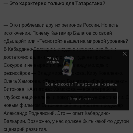
— Это характерно только для Татарстана?
— Это проблема и других регионов России. Но есть
исключения. Почему Кантемир Балагов со своей
«Дылдой» или «Теснотой» вышел на мировой уровень?
В Кабардино‑Балкарии, откуда он родом, все были
достаточно далеки от кино, пока туда не приехал
Сокуров и не вырастил целую плеяду молодых
режиссёров — Владимира Битокова, Киру Коваленко,
Олега Хамокова. «Теснота» Балагова, «Глубокие реки»
Все новости Татарстана - здесь
Битокова, «Антигона» Хамокова — все эти работы
глубоко национальны и покоряют крупные фестивали. С
Подписаться
новым фильмом Битокова сейчас работает продюсер
Александр Роднянский. Это — опыт Кабардино-
Балкарии. Возможно, у нас должен быть какой-то другой
сценарий развития.