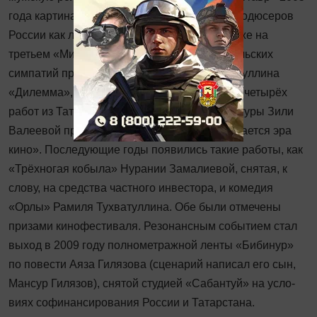
года картина получила приз Гильдии кинопродюсеров
России как лучший продюсерский проект.) Уже на
третьем «Минбаре», в 2007 году, приз зрительских
симпатий присудили фильму Рамиля Тухватуллина
«Дилемма», представленному среди других четырёх
работ из Татарстана, а из уст министра культуры Зили
Валеевой прозвучало: «В Татарстане начинается эра
кино». Последующие годы по­явились такие работы, как
«Трёхногая кобыла» Нурании Замалиевой, снятая, к
слову, на средства частного инвестора, и комедия
«Орлы» Рамиля Тухватуллина. Обе были отмечены
призами кинофестиваля. Резонансным событием стал
выход в 2009 году полнометражной ленты «Бибинур»
по повести Аяза Гилязова (сценарий написал его сын,
Мансур Гилязов), снятой студией «Сабантуй» на усло­
виях софинансирования России и Татарстана.