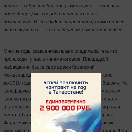
«и даже в области балета (зачёркнуто — вставить
подходящее) мы впереди планеты всей!» —
достаточно. И это будет справедливо, кроме одного
вида искусства — как ни странно, самого массового.
Многие годы сама внимательно следила за тем, что
происходит у нас в кинематографе. Площадкой
наблюдения был в своё время Казанский
международный фес­тиваль мусульманского кино,
до 2010 года именовавшийся «Золотым Минбаром». На
кинофоруме всегда представляют и работы местных
кинематографистов. Событием первого фестиваля
в этом ключе стала первая полнометражная игровая
лента в Татарстане «Куктау» Ильдара Ягафарова,
Фарит Бикчантаев получил тогда приз «За лучшую
мужскую роль». (Кстати, на фестивале «Кинотавр» 2005