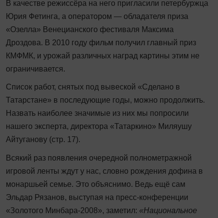
В качестве режиссёра на него пригласили петербуржца
Юрия Фетинга, а оператором — обладателя приза
«Озелла» Венецианского фес­тиваля Максима
Дроздова. В 2010 году фильм получил главный приз
КМФМК, и урожай различных наград картины этим не
ограничивается.
Список работ, снятых под вывеской «Сделано в
Татарстане» в последующие годы, можно продолжить.
Назвать наиболее значимые из них мы попросили
нашего эксперта, директора «Татаркино» Миляушу
Айтуганову (стр. 17).
Всякий раз появления очередной полнометражной
игровой ленты ждут у нас, словно рождения дофина в
монаршьей семье. Это объяснимо. Ведь ещё сам
Эльдар Рязанов, выступая на пресс-конференции
«Золотого Минбара-2008», заметил:
«Национальное