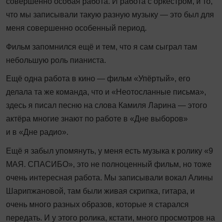
совершенно особая работа. И работа с оркестром, и то,
что мы записывали такую разную музыку — это был для
меня совершенно особенный период.
Фильм запомнился ещё и тем, что я сам сыграл там
небольшую роль пианиста.
Ещё од­на работа в кино — фильм «Упёртый», его
делала та же команда, что и «Неотосланные письма»,
здесь я писал песню на слова Камиля Ларина — этого
актёра многие знают по работе в «Дне выборов»
и в «Дне радио».
Ещё я забыл упомянуть, у меня есть музыка к ролику «9
МАЯ. СПАСИБО», это не полноценный фильм, но тоже
очень интересная работа. Мы записывали вокал Алины
Шарипжановой, там были живая скрипка, гитара, и
очень много разных образов, которые я старался
передать. И у этого ролика, кстати, много просмотров на