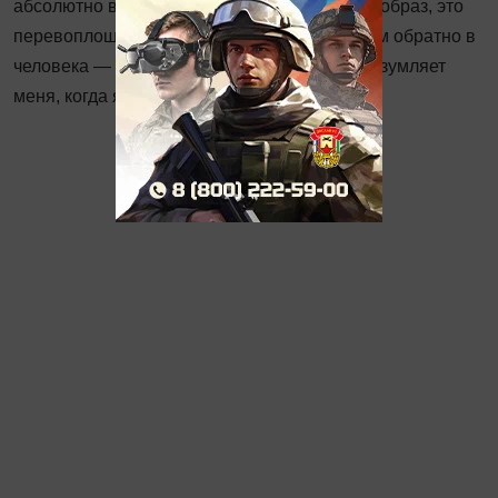
абсолютно волшебный, не похожий на него образ, это
перевоплощение сначала в «героя», а потом обратно в
человека — вот, что изумляло и до сих пор изумляет
меня, ко­гда я попадаю за кулисы.