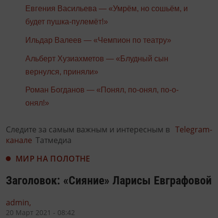
Евгения Васильева — «Умрём, но сошьём, и
будет пушка-пулемёт!»
Ильдар Валеев — «Чемпион по театру»
Альберт Хузиахметов — «Блудный сын
вернулся, приняли»
Роман Богданов — «Понял, по-онял, по-о-
онял!»
Следите за самым важным и интересным в
Telegram-
канале
Татмедиа
МИР НА ПОЛОТНЕ
Заголовок: «Сияние» Ларисы Евграфовой
admin,
20 Март 2021 - 08:42