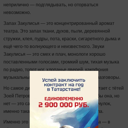
неприлично — подглядывать, но оторваться
невозможно.
Запах Закулисья — это концентрированный аромат
театра. Это запах ткани, духов, пыли, деревянной
стружки, клея, пудры, пота, краски, сигаретного дыма и
ещё чего-то волнующего и неизвестного. Звуки
Закулисья — это смех и плач, монологи хорошо
поставленными голосами, громкий шум, тихая музыка
по радио, топот ног, хлопанье дверей, какофония
музыкальных инструментов и бесконечные разговоры.
Но самое дивное — это когда твоя мама болтает с тётей
Зоей Петровой, а потом на сцене — это как бы она, но
нет — это самая настоящая Пеппи Длинныйчулок,
именно такая, какой я себе её и представляла.
Именно это превращение обычного человека — в