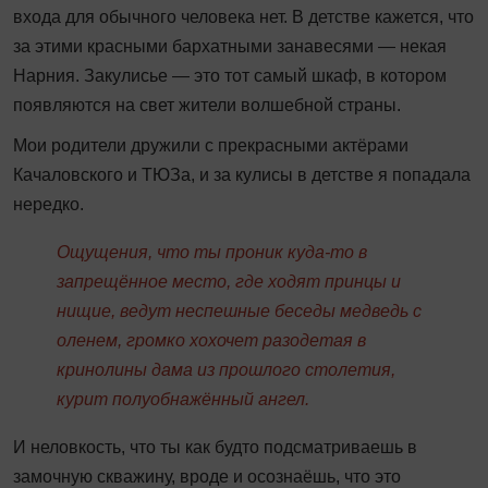
входа для обычного человека нет. В детстве кажется, что
за этими красными бархатными занавесями — некая
Нарния. Закулисье — это тот самый шкаф, в котором
появляются на свет жители волшебной страны.
Мои родители дружили с прекрасными актёрами
Качаловского и ТЮЗа, и за кулисы в детстве я попадала
нередко.
Ощущения, что ты проник куда‑
то
в
запрещённое
место,
где
ходят
принцы
и
нищие,
ведут
неспешные
беседы
медведь
с
оленем,
громко
хохочет
разодетая
в
кринолины
дама
из
прошлого
столетия,
курит
полуобнажённый ангел.
И неловкость, что ты как будто подсматриваешь в
замочную скважину, вроде и осознаёшь, что это