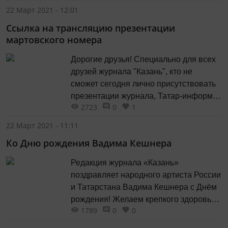
2019 году вы можете узнать из
22 Март 2021 - 12:01
материала Ильтани Иляловой.
Ссылка на трансляцию презентации
мартовского номера
Дорогие друзья! Специально для всех
друзей журнала "Казань", кто не
сможет сегодня лично присутствовать
презентации журнала, Татар-информ
2723
0
1
будет вести прямую трансляцию!
22 Март 2021 - 11:11
Ко Дню рождения Вадима Кешнера
Редакция журнала «Казань»
поздравляет народного артиста России
и Татарстана Вадима Кешнера с Днём
рождения! Желаем крепкого здоровья
1789
0
0
и творческого долголетия!