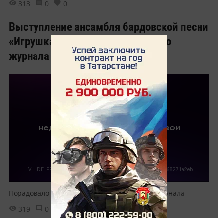
313
0
0
Выступление ансамбля бардовской песни
«Игрушка» на презентации нашего
журнала
Порадовало наших гостей на презентации журнала
319
0
0