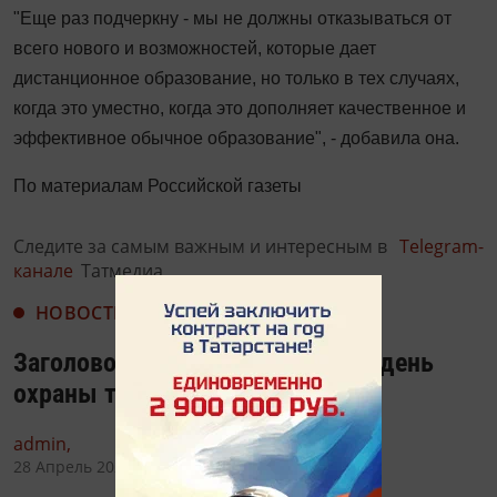
"Еще раз подчеркну - мы не должны отказываться от
всего нового и возможностей, которые дает
дистанционное образование, но только в тех случаях,
когда это уместно, когда это дополняет качественное и
эффективное обычное образование", - добавила она.
По материалам Российской газеты
Следите за самым важным и интересным в
Telegram-
канале
Татмедиа
НОВОСТИ
Заголовок: Сегодня Всемирный день
охраны труда
admin,
28 Апрель 2020 - 13:46