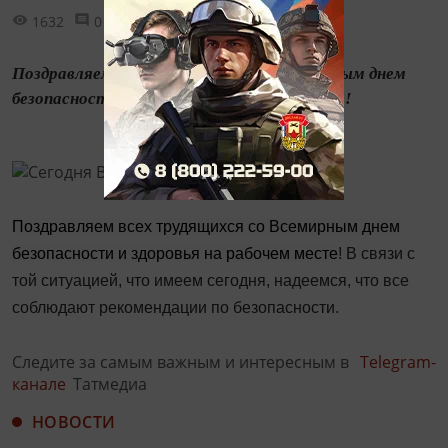
1632
0
1
Поздравляем всех трудящихся со Всемирным днем
безопасности и здоровья на рабочем месте!
Поздравляем всех трудящихся со Всемирным днем
безопасности и здоровья на рабочем месте
! В связи с
той ситуацией, что имеем сегодня, надеемся, что все
соблюдают рекомендации по безопасности.
Следите за самым важным и интересным в
Telegram-
канале
Татмедиа
НОВОСТИ