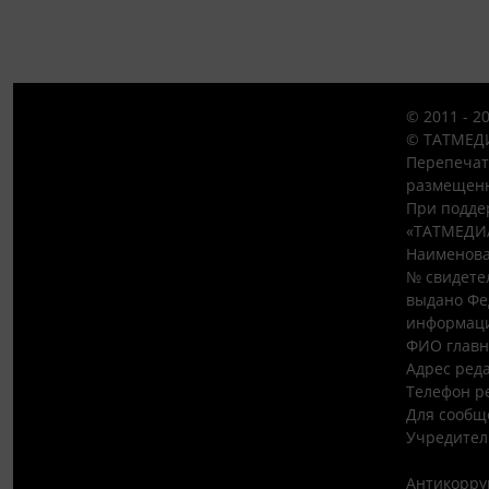
© 2011 - 2
© ТАТМЕДИ
Перепечат
размещенн
При подде
«ТАТМЕДИ
Наименова
№ свидетел
выдано Фе
информаци
ФИО главн
Адрес редак
Телефон ре
Для сообщ
Учредител
Антикорру