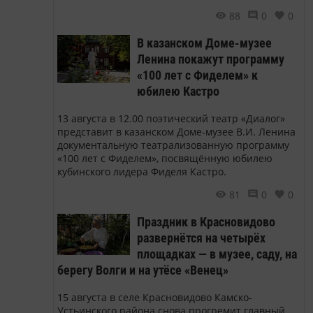
88
0
0
В казанском Доме-музее
Ленина покажут программу
«100 лет с Фиделем» к
юбилею Кастро
13 августа в 12.00 поэтический театр «Диалог»
представит в казанском Доме-музее В.И. Ленина
документальную театрализованную программу
«100 лет с Фиделем», посвящённую юбилею
кубинского лидера Фиделя Кастро.
81
0
0
Праздник в Красновидово
развернётся на четырёх
площадках — в музее, саду, на
берегу Волги и на утёсе «Венец»
15 августа в селе Красновидово Камско-
Устьинского района снова прогремит главный