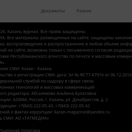
Документы
Разное
026. Казань журнал. Все права защищены.
А. Все материалы, размещенные на сайте, защищены законом
ка, воспроизведение и распространение в любом объеме инфо
ой на сайте, возможна только с письменного согласия редакци
ржке Республиканского агентства по печати и массовым комму
А».
ние СМИ: Казан - Казань
ьства о регистрации СМИ, дата: Эл № ФС77-67916 от 06.12.2016 
деральной службой по надзору в сфере связи,
онных технологий и массовых коммуникаций
ого редактора: Абсалямова Альбина Булатовна
ции: 420066, Россия, г. Казань, ул. Декабристов, д. 2
дакции: +7(843) 222-05-43, +7(843) 222-05-42
ений о фактах коррупции: kazan-magazine@yandex.ru
ь СМИ: АО «ТАТМЕДИА»
пционная политика