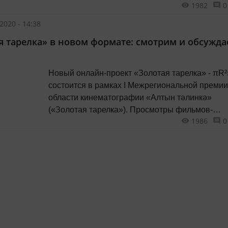
1982
0
2020 - 14:38
я тарелка» в новом формате: смотрим и обсужд
Новый онлайн-проект «Золотая тарелка» - πR²
состоится в рамках I Межрегиональной премии в
области кинематографии «Алтын тәлинкә»
(«Золотая тарелка»). Просмотры фильмов-
1986
0
соискателей премии, онлайн-встречи с их
создателями и дискуссии с экспертами разноо
самоизоляционные будни.