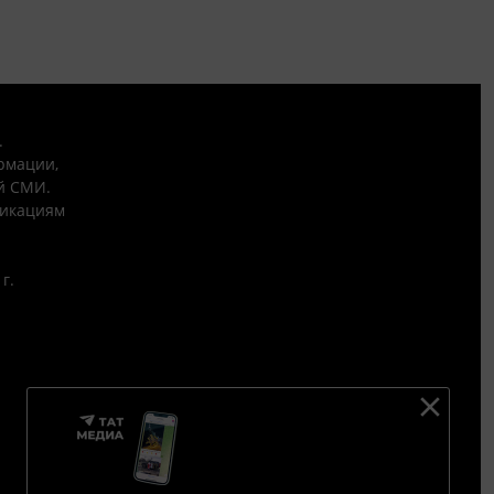
.
рмации,
й СМИ.
никациям
г.