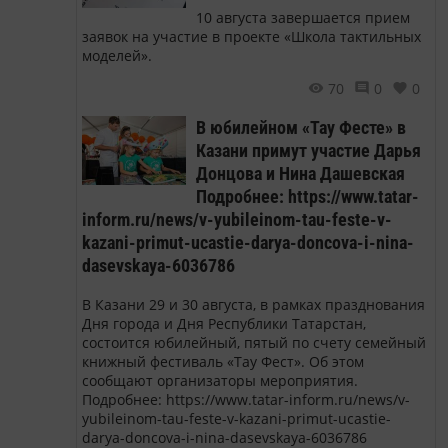
10 августа завершается прием
заявок на участие в проекте «Школа тактильных
моделей».
70
0
0
В юбилейном «Тау Фесте» в
Казани примут участие Дарья
Донцова и Нина Дашевская
Подробнее: https://www.tatar-
inform.ru/news/v-yubileinom-tau-feste-v-
kazani-primut-ucastie-darya-doncova-i-nina-
dasevskaya-6036786
В Казани 29 и 30 августа, в рамках празднования
Дня города и Дня Республики Татарстан,
состоится юбилейный, пятый по счету семейный
книжный фестиваль «Тау Фест». Об этом
сообщают организаторы мероприятия.
Подробнее: https://www.tatar-inform.ru/news/v-
yubileinom-tau-feste-v-kazani-primut-ucastie-
darya-doncova-i-nina-dasevskaya-6036786