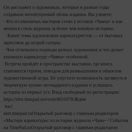
Он расскажет о художниках, которые в разные годы
создавали неповторимый облик издания. Вы узнаете:
· Кто из именитых мастеров стоял у истоков «Чаяна» и как
менялся стиль журнала за более чем вековую историю.
· Какие темы вдохновляли карикатуристов — от бытовых
зарисовок до острой сатиры.
· Чем отличались подходы разных художников и что делает
книжную карикатуру «Чаяна» особенной.
Встреча пройдёт в пространстве выставки, где книга
становится героем, поводом для размышления и объектом
художественной игры. Не упустите возможность заглянуть в
творческую кухню легендарного издания и услышать
истории из первых уст. Вход свободный по регистрации:
https://nbrt.timepad.ru/event/4031078/Ждём
вас!
nbrt.timepad.ruОткрытый разговор с главным редактором
«Мастера карикатуры: из истории журнала «Чаян» / События
на TimePad.ruОткрытый разговор с главным редактором