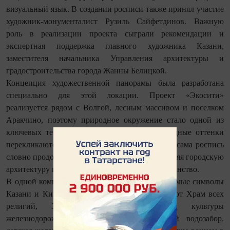
визуальный язык. В создании росписи также принял участие
художник-монументалист Рузиль Сайфетдинов. Важную
роль в реализации проекта сыграли рекомендации и
экспертная поддержка главного художника Казани,
заместителя начальника Управления архитектуры и
градостроительства города Жанны Белицкой.
Концепция художественной панорамы была разработана
специально для этой локации. Проект «Экосити»
реализуется рядом с Волгой, лесным массивом и поселком
Аракчино, поэтому природное окружение стало одной из
ключевых тем композиции. Глубокие изумрудные оттенки
перекликаются с окружающим ландшафтом, а сама роспись
словно продолжает природный рельеф, объединяя городскую
архитектуру и живую природу в единое пространство.
В одной композиции художник собрал узнаваемые символы
Казани и Кировского района. Здесь соседствуют Храм всех
религий, Зилантов монастырь, Дворец культуры
железнодорожников, Горбатый мост, старый водозабор,