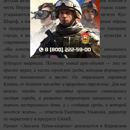
детская железная дорога и храм-памятник павшим воинам в
честь Нерукотворного Образа Спасителя. На втором плане
угадываются силуэты Казанского Кремля и мечети Кул-
Шариф, а национальные орнаменты, архитектурные образы
и природные мотивы складываются в цельную панораму
города, в которой переплетаются его история, культура и
современность.
«Мы хотели, чтобы знакомство с „Экосити“ начиналось
задолго до того, как человек окажется на территории
будущего квартала. Поэтому новый арт-объект — это не
просто мурал, а часть городской среды, которая формирует
первое впечатление о месте. Он отражает характер
Казани, ее богатое наследие и природное окружение. Для нас
важно, чтобы новые проекты органично становились
частью города, а развитие территории начиналось не с
первого построенного дома, а с создания среды, в которой
хочется жить», —
отметила Екатерина Ульянова, директор
по маркетингу и продукту GloraX.
Проект «Экосити Урбан-квартал» реализуется в Кировском