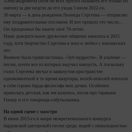
Александровича (хотя он всех просил называть его только по
имени) за две недели до его ухода 5 июля 2022-го.
30 марта — в день рождения Лео­нида Сергеева — отправлял
ему поздравительные послания. И вот пришло это число…
Он праздновал бы нынче своё 70-летие.
Наше доверительное дружеское общение началось в 2015
году, хотя творчество Сергеева я знал и любил с юношеских
лет.
Вначале была грампластинка. «Зуб мудрости». В альбоме —
песни, почти все из которых выучил наизусть. А поскольку
голос Сергеева звучал в замкнутом пространстве
однокомнатной в то время квартиры, волей-неволей впитали
в себя строки барда-философа мои дочки. Особенно
нравилась детская, как им казалось, песня про таракана
Генаху и его товарища-собутыльника.
На одной сцене с маэстро
В июне 2015-го в жюри межрегионального конкурса
бардовской (авторской) песни среди людей с инвалидностью