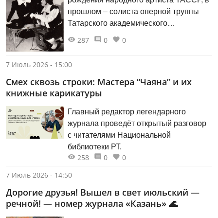
прошлом – солиста оперной труппы
Татарского академического
государственного театра имени
287
0
0
М.Джалиля Рафаэля Ахатовича
Сахабиева (1951-2019). Спектакль
7 Июль 2026 - 15:00
«Кармен» Ж.Бизе, который состоится в
Смех сквозь строки: Мастера “Чаяна” и их
этот день на сцене театра, будет
книжные карикатуры
посвящен памяти артиста.
Главный редактор легендарного
журнала проведёт открытый разговор
с читателями Национальной
библиотеки РТ.
258
0
0
7 Июль 2026 - 14:50
Дорогие друзья! Вышел в свет июльский —
речной! — номер журнала «Казань» 🌊