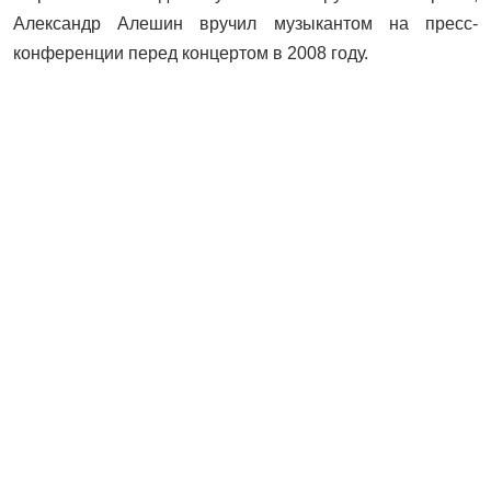
Александр Алешин вручил музыкантом на пресс-
конференции перед концертом в 2008 году.
Организаторы выставки в галерее «Татамедиа»
рассматривают возможность организации передвижных
выставок карикатур Алешина в районах РТ.
Читайте воспоминания Алексея Алёшина об отце на
нашем сайте:
http://kazan-journal.ru/news/chelovek-v-iskusstve/za-
kulisami-sudby
Галерея
❮
❯