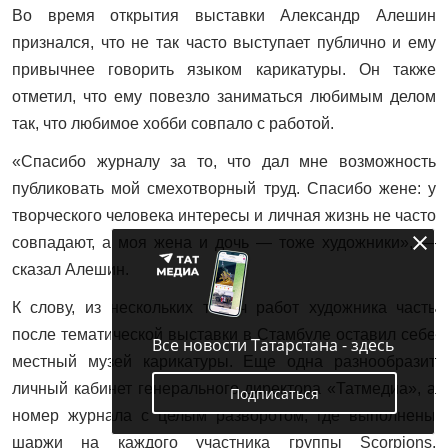
Во время открытия выставки Александр Алешин
признался, что не так часто выступает публично и ему
привычнее говорить языком карикатуры. Он также
отметил, что ему повезло заниматься любимым делом
так, что любимое хобби совпало с работой.
«Спасибо журналу за то, что дал мне возможность
публиковать мой смехотворный труд. Спасибо жене: у
творческого человека интересы и личная жизнь не часто
совпадают, а моя жена и дочь — тоже художники», —
сказал Алешин.
К слову, из нескольких тысяч работ художника часть
после тематической выставки в Стамбуле оставил себе
Все новости Татарстана - здесь
местный музей карикатуры. Еще одна разнообразит
личный кабинет генерального директора «Татмедиа», а
Подписаться
номер журнала с целым разворотом, где выполнены
шаржи на каждого участника группы Scorpions,