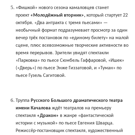
«Фишкой» нового сезона камаловцев станет
проект
«Молодёжный вторник»,
который стартует 22
октября. «Два антракта с тремя пьесами» —
необычный формат подразумевает просмотр за один
вечер трёх постановок по «единому билету» на малой
сцене, плюс всевозможные творческие активности во
время перерывов. Зрители увидят спектакли
«Парковка» по пьесе Сюмбель Гаффаровой, «Ишек»
(«Дверь») по пьесе Энже Гиззатовой, и «Туман» по
пьесе Гузель Сагитовой.
Труппа
Русского Большого драматического театра
имени Качалова
ждёт театралов на премьеру
спектакля
«Дракон»
в жанре «фантастической
истории с музыкой» по пьесе Евгения Шварца.
Режиссёр-постановщик спектакля, художественный