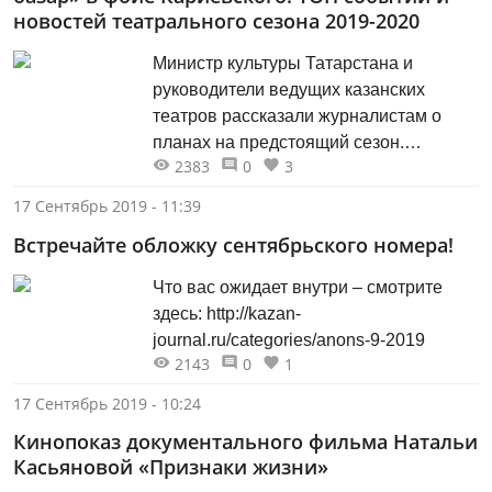
новостей театрального сезона 2019-2020
Министр культуры Татарстана и
руководители ведущих казанских
театров рассказали журналистам о
планах на предстоящий сезон.
2383
0
3
Общение с прессой проходило в
форме традиционного брифинга в
17 Сентябрь 2019 - 11:39
Кабинете министров республики.
Встречайте обложку сентябрьского номера!
Редакция «Казани» составила
собственный рейтинг событий и
Что вас ожидает внутри – смотрите
новостей мира театральных
здесь: http://kazan-
подмостков нашего города и не
journal.ru/categories/anons-9-2019
только.
2143
0
1
17 Сентябрь 2019 - 10:24
Кинопоказ документального фильма Натальи
Касьяновой «Признаки жизни»