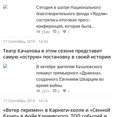
Сегодня в шатре Национального
благотворительного фонда «Ярдэм»
состоялась итоговая пресс-
конференция, которая была
2540
0
1
посвящена завершению проекта
«Видеть и слышать сердцем». В
17 Сентябрь 2019 - 14:34
мероприятии приняли участие
Театр Качалова в этом сезоне представит
участники курсов – незрячие и
самую «острую» постановку в своей истории
слабовидящие реабилитанты,
партнеры проекта, сотрудники фонда и
В октябре зрителям Качаловского
представители средств массовой
покажут премьерного «Дракона»,
информации.
созданного Евгением Шварцем во
время войны.
2071
0
1
17 Сентябрь 2019 - 14:16
«Ветер перемен» в Карнеги-холле и «Сенной
базар» в фойе Кариевского. ТОП событий и