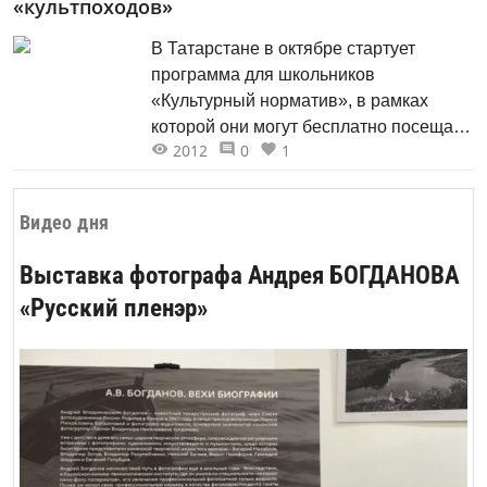
«культпоходов»
В Татарстане в октябре стартует
программа для школьников
«Культурный норматив», в рамках
которой они могут бесплатно посещать
2012
0
1
музеи. Ребята будут записывать свои
впечатления в специальном дневнике
и в конце учебного года сдадут
Видео дня
культурный норматив в игровой
форме.
Выставка фотографа Андрея БОГДАНОВА
«Русский пленэр»