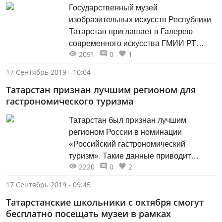
Государственный музей
изобразительных искусств Республики
Татарстан приглашает в Галерею
современного искусства ГМИИ РТ
2091
0
1
(Казань, ул. Карла Маркса, 57) 19
сентября (четверг) в 18:30 на
17 Сентябрь 2019 - 10:04
кинопоказ документального фильма
Татарстан признан лучшим регионом для
Натальи Касьяновой «Признаки
гастрономического туризма
жизни» (лекторий ГСИ, 3 этаж).
Татарстан был признан лучшим
регионом России в номинации
«Российский гастрономический
туризм». Такие данные приводит
2220
0
2
портал Турстат со ссылкой на премию
National Geographic Traveler Awards
17 Сентябрь 2019 - 09:45
2019 (NGT Awards 2019).
Татарстанские школьники с октября смогут
бесплатно посещать музеи в рамках