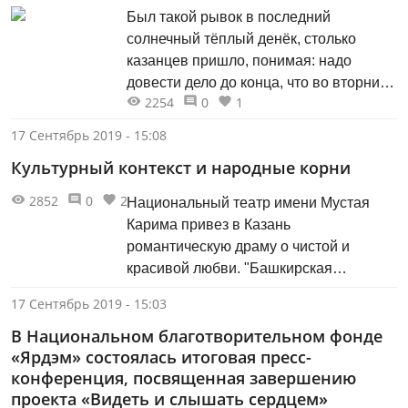
Был такой рывок в последний
солнечный тёплый денёк, столько
казанцев пришло, понимая: надо
довести дело до конца, что во вторник
2254
0
1
после не давшего поработать
дождливого понедельника осталось
17 Сентябрь 2019 - 15:08
только наводить уже марафет. "Дом
Культурный контекст и народные корни
профессора Богородского" на Волкова,
42, объект культурного наследия, в
2852
0
2
Национальный театр имени Мустая
целом уже обновлён.
Карима привез в Казань
романтическую драму о чистой и
красивой любви. "Башкирская
свадьба" – спектакль - рассказ о
17 Сентябрь 2019 - 15:03
национальных традициях приурочен к
В Национальном благотворительном фонде
празднованию 100-летия
«Ярдэм» состоялась итоговая пресс-
Башкортостана.
конференция, посвященная завершению
проекта «Видеть и слышать сердцем»