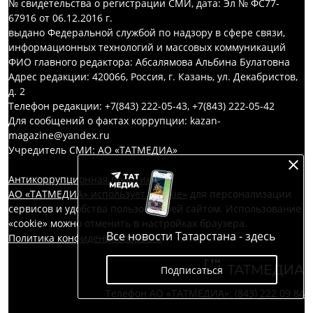
№ свидетельства о регистрации СМИ, дата: Эл № ФС77-
67916 от 06.12.2016 г.
выдано Федеральной службой по надзору в сфере связи,
информационных технологий и массовых коммуникаций
ФИО главного редактора: Абсалямова Альбина Булатовна
Адрес редакции: 420066, Россия, г. Казань, ул. Декабристов,
д. 2
Телефон редакции: +7(843) 222-05-43, +7(843) 222-05-42
Для сообщений о фактах коррупции: kazan-
magazine@yandex.ru
Учредитель СМИ: АО «ТАТМЕДИА»
Антикоррупционная политика
АО «ТАТМЕДИА» использует «cookie»
для персонализации
сервисов и удобства пользователей сайтом. Использование
«cookie» можно отменить в настройках браузера.
Все новости Татарстана - здесь
Политика конфиденциальности
Подписаться
Телефон АО «ТАТМЕДИА»:
(843) 222 09 84