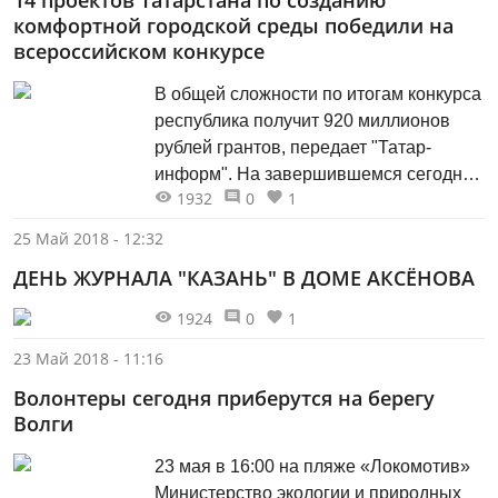
«Татаркино» продюсер Миляуша
комфортной городской среды победили на
Айтуганова/ С 23 по 25 мая в Бишкеке
всероссийском конкурсе
состоялись Дни татарстанского кино. В
течение трех дней зрителям показали
В общей сложности по итогам конкурса
татарстанские полнометражные и
республика получит 920 миллионов
короткометражныеленты....
рублей грантов, передает "Татар-
информ". На завершившемся сегодня
1932
0
1
Всероссийском конкурсе лучших
проектов создания комфортной
25 Май 2018 - 12:32
городской среды в малых городах и
ДЕНЬ ЖУРНАЛА "КАЗАНЬ" В ДОМЕ АКСЁНОВА
исторических поселениях Татарстан
выиграл 14 грантов. Общий размер
1924
0
1
федерального финансирования
23 Май 2018 - 11:16
составит 920 млн рублей. Об этом в
своем Instagram'е сообщила
Волонтеры сегодня приберутся на берегу
помощник...
Волги
23 мая в 16:00 на пляже «Локомотив»
Министерство экологии и природных