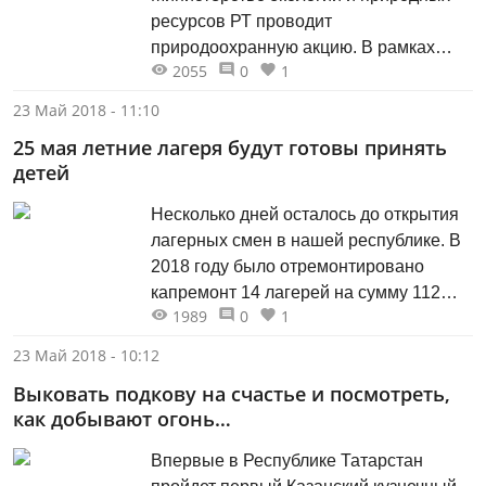
ресурсов РТ проводит
природоохранную акцию. В рамках
2055
0
1
подготовки к Чемпионату мира по
футболу волонтеры и активисты
23 Май 2018 - 11:10
молодежного экологического движения
25 мая летние лагеря будут готовы принять
«Будет чисто», проекта «Зеленое ГТО»,
детей
общественной организации «Молодая
гвардия», движения «Зеленый
Несколько дней осталось до открытия
Фитнес» очистят прибрежную
лагерных смен в нашей республике. В
территорию Волги. Также с целью
2018 году было отремонтировано
оценки...
капремонт 14 лагерей на сумму 112
1989
0
1
млн рублей, строительство 4 на сумму
40,5 млн рублей и реконструкция
23 Май 2018 - 10:12
одного объекта на сумму 40 млн
Выковать подкову на счастье и посмотреть,
рублей. рассказал журналистам. «Все
как добывают огонь…
детские центры, вошедшие в
программу капремонта, будут сданы...
Впервые в Республике Татарстан