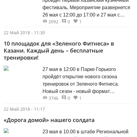
пройдет первый Казанский кузнечный
фестиваль. Мероприятие развернется
26 мая с 12:00 до 17:00 и 27 мая с
2092
0
1
10:00 до 15:00 на территории Старо-
Татарской слободы, вдоль набережной
22 Май 2018 - 11:30
озера Нижний Кабан. «Не один год в
10 площадок для «Зеленого Фитнеса» в
воздухе витала идея провести в
Казани. Каждый день – бесплатные
Казани Кузнечный фестиваль. Вот мы и
тренировки!
решили воплотить...
27 мая в 12:00 в Парке Горького
пройдёт открытие нового сезона
тренировок от Зеленого Фитнеса.
Новый сезон - новый формат
3746
0
1
мероприятий. Всё лето на 10
площадках Казани будут проходить
22 Май 2018 - 11:17
ежедневные бесплатные тренировки
«Дорога домой» нашего солдата
от йоги, танцев до кроссфита и прочих
силовых направлений, а также
23 мая в 10.00 в штабе Региональной
крупные воскресные фитнес-