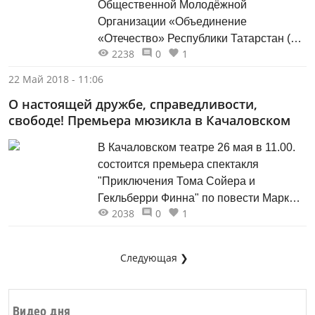
Общественной Молодёжной
фестивали. Для официального
Организации «Объединение
открытия и...
«Отечество» Республики Татарстан (ул.
2238
0
1
Шоссейная д.22А) пройдет
торжественно-траурная церемония
22 Май 2018 - 11:06
передачи родственникам для
О настоящей дружбе, справедливости,
дальнейшего захоронения на малой
свободе! Премьера мюзикла в Качаловском
Родине в Арском районе Республики
Татарстан останков погибшего воина
В Качаловском театре 26 мая в 11.00.
Нуртдина Багашевича Бадрутдинова.
состоится премьера спектакля
Место гибели и останки солдата были
"Приключения Тома Сойера и
обнаружены поисковиками поискового
Гекльберри Финна" по повести Марка
объединения «Святой...
2038
0
1
Твена. Новый спектакль
художественного руководителя театра
Александра Славутского - о вере в
Следующая ❯
мечту, о полете фантазии, о
стремлении к свободе. Верных друзей
Тома и Гека объединяет страсть к
Видео дня