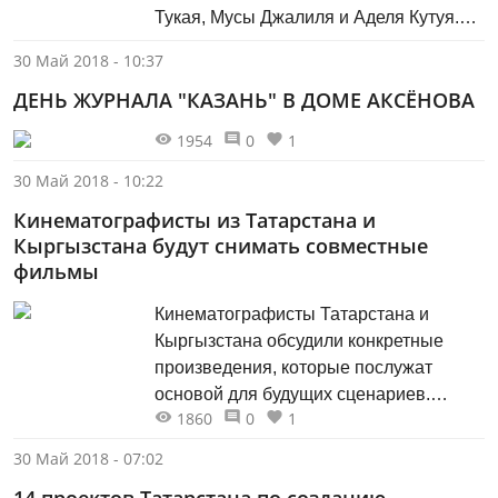
Тукая, Мусы Джалиля и Аделя Кутуя.
Впервые книги Татарского книжного
30 Май 2018 - 10:37
издательства теперь можно
ДЕНЬ ЖУРНАЛА "КАЗАНЬ" В ДОМЕ АКСЁНОВА
приобрести в крупнейшем интернет-
магазине «Библио-Глобус», сообщает
1954
0
1
«Татар-информ». В целях
продвижения татарской литературы и
30 Май 2018 - 10:22
популяризации чтения произведений
Кинематографисты из Татарстана и
татарских авторов Татарское книжное
Кыргызстана будут снимать совместные
издательство договорилось о
фильмы
размещении книг в интернет-
магазине...
Кинематографисты Татарстана и
Кыргызстана обсудили конкретные
произведения, которые послужат
основой для будущих сценариев.
1860
0
1
Кинематографисты Татарстана и
Кыргызстана будут вместе снимать
30 Май 2018 - 07:02
кино. Об этом рассказала руководитель
14 проектов Татарстана по созданию