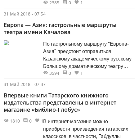
2385
0
1
состоится презентация нового романа
Гузель Яхиной «Дети мои» с участием
31 Май 2018 - 07:54
автора. Роман «Дети мои» уже
Европа — Азия: гастрольные маршруты
появился на прилавках книжных
театра имени Качалова
магазинов. Это удивительное
повествование о поволжских немцах,
По гастрольному маршруту "Европа-
судьбе немецкой автономии на Волге...
Азия" предстоит отправиться
Казанскому академическому русскому
Большому драматическому театру
3594
0
1
им.В.И.Качалова под занавес своего
227-го театрального сезона. Уже через
31 Май 2018 - 07:37
две с половиной недели Качаловский
Впервые книги Татарского книжного
театр отправится в Германию, в город
издательства представлены в интернет-
Ганновер, где 19 и 20 июня на сцене
магазине «Библио-Глобус»
государственного городского
Schauspiel - театра сыграет "Безумный
1810
0
1
В интернет-магазине можно
день, или Женитьба...
приобрести произведения татарских
классиков, в частности, Габдуллы