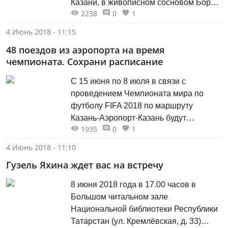
Казани, в живописном сосновом Бору
2238
0
1
села Пестрецы. В программе
Фестиваля чемпионат по метанию яиц,
4 Июнь 2018 - 11:15
сковородошные забеги, петушиный
48 поездов из аэропорта на время
бугорт с чемпионом Мира, а также
чемпионата. Сохрани расписание
масса специальных конкурсов,
аттракционов и народных забав.
С 15 июня по 8 июля в связи с
Праздник откроется ярким
проведением Чемпионата мира по
костюмированным парадом -
футболу FIFA 2018 по маршруту
карнавалом...
Казань-Аэропорт-Казань будут
1935
0
1
курсировать 48 пригородных поездов с
интервалом движения в один час.
4 Июнь 2018 - 11:10
Установлено следующее время
Гузель Яхина ждет вас на встречу
отправления пригородных поездов
сообщением Казань-Аэропорт: 00.03,
8 июня 2018 года в 17.00 часов в
01.00, 02.23, 03.40, 05.00, 06.20, 07.44,
Большом читальном зале
08.05, 09.00, 09.50, 11.00, 12.25,...
Национальной библиотеки Республики
Татарстан (ул. Кремлёвская, д. 33)