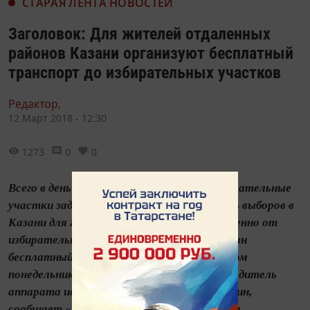
СТАРАЯ ЛЕНТА НОВОСТЕЙ
Заголовок: Для жителей отдаленных
районов Казани организуют бесплатный
транспорт до избирательных участков
Редактор,
12 Март 2018 - 12:30
1273
0
0
Всего в день выборов для доставки на избирательные
участки задействуют 56 автобусов. В день выборов в
Казани для граждан, проживающих отдаленно от
избирательных участков, будет организован
бесплатный транспорт. Об этом на деловом
понедельнике в мэрии Казани заявил руководитель
аппарата исполкома города Евгений Варакин,
сообщает «Татар-информ». «Для удобства