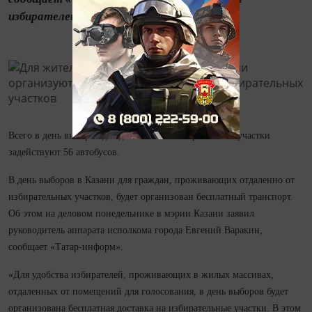
избирателей, проживающих в...
Всего в день выборов для доставки на избирательные участки
задействуют 56 автобусов.
В день выборов в Казани для граждан, проживающих отдаленно от
избирательных участков, будет организован бесплатный транспорт.
Об этом на деловом понедельнике в мэрии Казани заявил
руководитель аппарата исполкома города Евгений Варакин,
сообщает «Татар-информ».
«Для удобства избирателей, проживающих в жилых массивах,
отдаленных от помещений для голосования, в день выборов будет
организована бесплатная доставка на избирательные участки. В этом