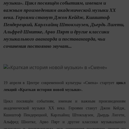
музыки». Цикл посвящён событиям, именам и
важным произведениям академической музыки ХХ
века. Героями станут Джон Кейдж, Кшиштоф
Пендерецкий, Карлхайнц Штокхаузен, Дьердь Лигети,
Альфред Шнитке, Арво Пярт и другие классики
музыкального авангарда и поставангарда, чьи
сочинения постоянно звучат...
19 апреля в Центре современной культуры «Смена» стартует
цикл
лекций «Краткая история новой музыки».
Цикл посвящён событиям, именам и важным произведениям
академической музыки ХХ века. Героями станут Джон Кейдж,
Кшиштоф Пендерецкий, Карлхайнц Штокхаузен, Дьердь Лигети,
Альфред Шнитке, Арво Пярт и другие классики музыкального
авангарда и поставангарда, чьи сочинения постоянно звучат на