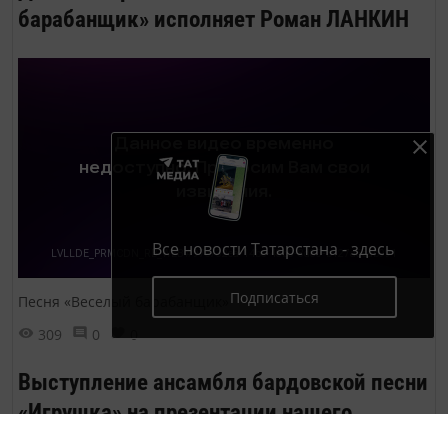
барабанщик» исполняет Роман ЛАНКИН
Все новости Татарстана - здесь
Подписаться
Песня «Веселый барабанщик»
309
0
0
Выступление ансамбля бардовской песни
«Игрушка» на презентации нашего
журнала