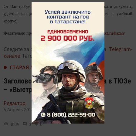
От Вас требуется лишь Ваши знания, шариковая ручка и документ,
удостоверяющий личность (чтобы оформить пропуск в учебный
корпус).
Желательно пройти регистрацию на сайте
https://totaldict.ru/kazan/
Следите за самым важным и интересным в
Telegram-
канале
Татмедиа
СТАРАЯ ЛЕНТА НОВОСТЕЙ
Заголовок: Апрельская премьера в ТЮЗе
– «Выстрел»
Редактор,
5 Апрель 2018 - 10:15
3029
0
0