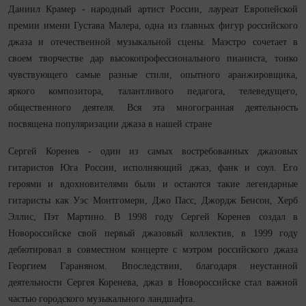
Даниил Крамер - народный артист России, лауреат Европейской
премии имени Густава Малера, одна из главных фигур российского
джаза и отечественной музыкальной сцены. Маэстро сочетает в
своем творчестве дар высокопрофессионального пианиста, тонко
чувствующего самые разные стили, опытного аранжировщика,
яркого композитора, талантливого педагога, телеведущего,
общественного деятеля. Вся эта многогранная деятельность
посвящена популяризации джаза в нашей стране
Сергей Коренев - один из самых востребованных джазовых
гитаристов Юга России, исполняющий джаз, фанк и соул. Его
героями и вдохновителями были и остаются такие легендарные
гитаристы как Уэс Монтгомери, Джо Пасс, Джордж Бенсон, Херб
Эллис, Пэт Мартино. В 1998 году Сергей Коренев создал в
Новороссийске свой первый джазовый коллектив, в 1999 году
дебютировал в совместном концерте с мэтром российского джаза
Георгием Гараняном. Впоследствии, благодаря неустанной
деятельности Сергея Коренева, джаз в Новороссийске стал важной
частью городского музыкального ландшафта.