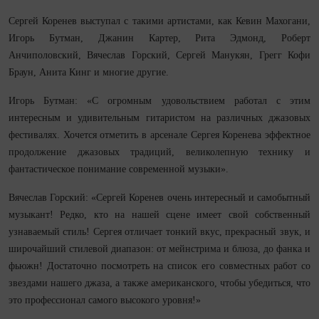
Сергей Коренев выступал с такими артистами, как Кевин Махогани,
Игорь Бутман, Джанин Картер, Рита Эдмонд, Роберт
Анчиполовский, Вячеслав Горский, Сергей Манукян, Грегг Кофи
Браун, Анита Кинг и многие другие.
Игорь Бутман: «С огромным удовольствием работал с этим
интересным и удивительным гитаристом на различных джазовых
фестивалях. Хочется отметить в арсенале Сергея Коренева эффектное
продолжение джазовых традиций, великолепную технику и
фантастическое понимание современной музыки».
Вячеслав Горский: «Сергей Коренев очень интересный и самобытный
музыкант! Редко, кто на нашей сцене имеет свой собственный
узнаваемый стиль! Сергея отличает тонкий вкус, прекрасный звук, и
широчайший стилевой диапазон: от мейнстрима и блюза, до фанка и
фьюжн! Достаточно посмотреть на список его совместных работ со
звездами нашего джаза, а также американского, чтобы убедиться, что
это профессионал самого высокого уровня!»