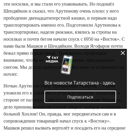
эти носилки, и мы стали его упаковывать. Но подошёл
Шендяйкин и сказал, что Арутюнову очень плохо: у него
прободение двена­дцатиперстной кишки, и первым надо
транспортировать именно его. Подготовили Арутюнова к
транспортировке, надели рюкзаки, взялись за стропы на
носилках и по­чти бегом начали спуск с 6950 на «Восток». С
нами были Машков и Шендяйкин. Володя Ягофаров по­чти
бежал прямо передо мной. Требовалось предельное
внимание, чтобы не угодить в трещины, присыпанные
снегом. Мы дошли‑добежали до «Востока» и устроились на
ночлег.
Все новости Татарстана - здесь
Ночью Арутюнов умер. Прекрасный товарищ… Утром
уложили его в спальник и устроили снаружи, несколько в
Подписаться
стороне от палатки. Судя по голосу и действиям Машкова,
дело принимало совсем плохой оборот: наверху оставался
больной Хохлов! Он, правда, мог передвигаться сам и в
сопровождении товарищей начал спуск к «Востоку».
Машков решил вызвать вертолёт и посадить его на середине