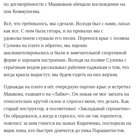
по договорённости с Машковым обещали восхождение на
пик Коммунизма.
Всё, что требовалось, мы сделали. Володя был с нами, пахал
как все. С ним была гитара, и на привалах мы с
удовольствием слушали его песни. Перенося крыс с поляны
Сулоева на плато и обратно, мы хорошо
акклиматизировались и были в замечательной спортивной
форме и хорошем настроении. Володя на поляне Сулоева с
серь­ёзным видом рассказывал рабочим‑таджикам о том, что
ко­гда крысы вырастут, мы будем ездить на них верхом.
Однажды на плато я нёс очередную партию крыс и встретил
Машкова, ехавшего на «Лайке». Он никак не мог заехать на
относительно крутой склон и спросил меня, что делать. Как
старый инструктор, я посоветовал: «Закладывай серпантин».
Он обрадовался, а ко­гда я спросил, что он так торопится,
пояснил: за ним гонится на лыжах Кириченко, поспорили на
ящик пива, кто быстрее домчится до пика Парашютистов.