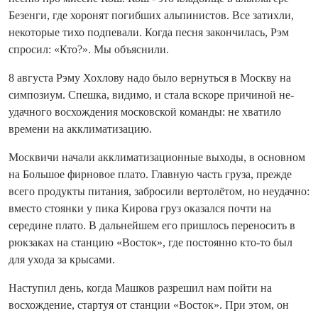
Безенги, где хоронят погибших альпинистов. Все затихли,
некоторые тихо подпевали. Ко­гда песня закончилась, Рэм
спросил: «Кто?». Мы объяснили.
8 августа Рэму Хохлову надо было вернуться в Москву на
симпозиум. Спешка, видимо, и стала вскоре причиной не­
удачного восхождения московской команды: не хватило
времени на акклиматизацию.
Москвичи начали акклиматизационные выходы, в основном
на Большое фирновое плато. Главную часть груза, прежде
всего продукты питания, забросили вертолётом, но не­удачно:
вместо стоянки у пика Кирова груз оказался по­чти на
середине плато. В дальнейшем его пришлось переносить в
рюкзаках на станцию «Восток», где постоянно кто‑то был
для ухода за крысами.
Наступил день, ко­гда Машков разрешил нам пойти на
восхождение, стартуя от станции «Восток». При этом, он