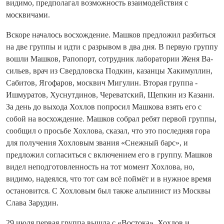
видимо, предполагал возможность взаимодействия с
москвичами.
Вскоре началось восхождение. Машков предложил разбиться
на две группы и идти с разрывом в два дня. В первую группу
вошли Машков, Рапопорт, сотрудник лаборатории Женя Ва­
силь­ев, врач из Свердловска Подкин, казанцы Хакимуллин,
Сабитов, Ягофаров, москвич Мигулин. Вторая группа -
Ишмуратов, Хуснутдинов, Череватский, Щепкин из Казани.
За день до выхода Хохлов попросил Машкова взять его с
собой на восхождение. Машков собрал ребят первой группы,
сообщил о просьбе Хохлова, сказал, что это последняя гора
для получения Хохловым звания «Снежный барс», и
предложил согласиться с включением его в группу. Машков
видел неподготовленность на тот момент Хохлова, но,
видимо, надеялся, что тот сам всё поймёт и в нужное время
остановится. С Хохловым был также альпинист из Москвы
Слава Зарудин.
29 июля первая группа вышла с «Востока». Хохлов и