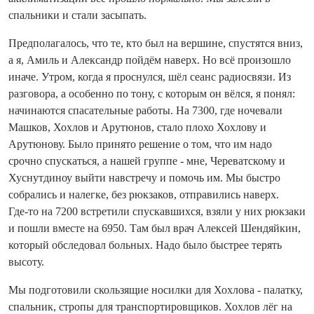
спальники и стали засыпать.
Предполагалось, что те, кто был на вершине, спустятся вниз,
а я, Амиль и Александр пойдём наверх. Но всё произошло
иначе. Утром, ко­гда я проснулся, шёл сеанс радиосвязи. Из
разговора, а особенно по тону, с которым он вёлся, я понял:
начинаются спасательные работы. На 7300, где ночевали
Машков, Хохлов и Арутюнов, стало плохо Хохлову и
Арутюнову. Было принято решение о том, что им надо
срочно спускаться, а нашей группе - мне, Череватскому и
Хуснутдиноу вый­ти навстречу и помочь им. Мы быстро
собрались и налегке, без рюкзаков, отправились наверх.
Где‑то на 7200 встретили спускавшихся, взяли у них рюкзаки
и по­шли вместе на 6950. Там был врач Алексей Шендяйкин,
который обследовал больных. Надо было быстрее терять
высоту.
Мы подготовили скользящие носилки для Хохлова - палатку,
спальник, стропы для транспортировщиков. Хохлов лёг на