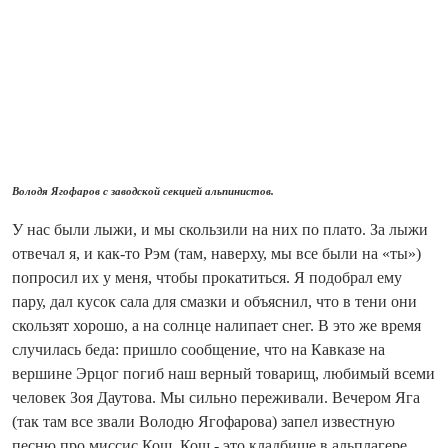
Володя Ягофаров с заводской секцией альпинистов.
У нас были лыжи, и мы скользили на них по плато. За лыжи
отвечал я, и как‑то Рэм (там, наверху, мы все были на «ты»)
попросил их у меня, чтобы прокатиться. Я подобрал ему
пару, дал кусок сала для смазки и объяснил, что в тени они
скользят хорошо, а на солнце налипает снег. В это же время
случилась беда: пришло сообщение, что на Кавказе на
вершине Эрцог погиб наш верный товарищ, любимый всеми
человек Зоя Даутова. Мы сильно переживали. Вечером Яга
(так там все звали Володю Ягофарова) запел известную
песню про миссис Кош. Кош - это кладбище в альплагере