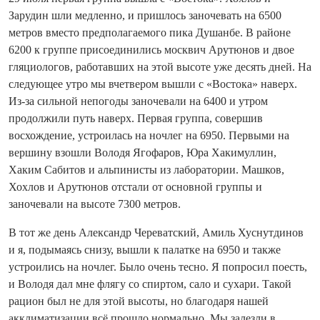
Зарудин шли медленно, и пришлось заночевать на 6500
метров вместо предполагаемого пика Душанбе. В районе
6200 к группе присоединились москвич Арутюнов и двое
гляциологов, работавших на этой высоте уже десять дней. На
следующее утро мы вчетвером вышли с «Востока» наверх.
Из‑за сильной непогоды заночевали на 6400 и утром
продолжили путь наверх. Первая группа, совершив
восхождение, устроилась на ночлег на 6950. Первыми на
вершину взошли Володя Ягофаров, Юра Хакимуллин,
Хаким Сабитов и альпинисты из лаборатории. Машков,
Хохлов и Арутюнов отстали от основной группы и
заночевали на высоте 7300 метров.
В тот же день Александр Череватский, Амиль Хуснутдинов
и я, подымаясь снизу, вышли к палатке на 6950 и также
устроились на ночлег. Было очень тесно. Я попросил поесть,
и Володя дал мне флягу со спиртом, сало и сухари. Такой
рацион был не для этой высоты, но благодаря нашей
акклиматизации всё прошло нормально. Мы залезли в