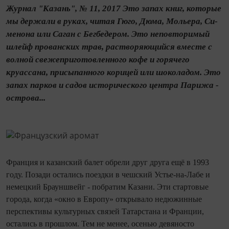
Журнал "Казань", № 11, 2017 Это запах книг, которые
мы держали в руках, читая Гюго, Дюма, Мольера, Си­
менона или Саган с Бегбедером. Это непо­вторимый
шлейф прованских трав, рас­творяющийся вместе с
волной свежепри­готовленного кофе и горячего
круассана, присыпанного корицей или шоколадом. Это
запах парков и садов исторического центра Парижа -
острова...
Франция и казанский балет обрели друг друга ещё в 1993
году. Позади остались поездки в чешский Устье‑на‑Лабе и
немец­кий Брауншвейг - побратим Казани. Эти стартовые
города, когда «окно в Европу» открывало недюжинные
перспективы культурных связей Татарстана и Франции,
остались в прошлом. Тем не менее, осенью девяносто