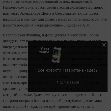
месте, где находится роскошный замок, подарен­ный
Наполеоном Бонапартом своей пассии Жозефине Богарнэ,
или театр Александра Дюма в Сен‑Жермен‑ан‑Ле. Здесь
находит­ся и резиденция французских августейших особ. Это
и место рождения «короля‑солн­це» Людовика XIV.
Европейская публика, и французская в частности, более
двадцати лет не опро­вергает аксиому, что «русский балет
впе­реди планеты всей»,- поддерживая когда‑то гульденами и
франками, теперь - евро. Билеты на выступления артистов из
Казани доходят до ста евро. За годы гастролей наши земляки
вывозят стабиль­ный репертуар. Импресарио откликаются на
Все новости Татарстана - здесь
вкусы и приоритеты своих клиентов - так, «Щелкунчик»
всегда ассоциируется с приходом Рождества. На этот
Подписаться
спектакль приходят семьями, как, впрочем, на «Спя­щую
красавицу» или «Лебединое озеро». Это тот продукт,
который, похоже, будет иметь успех и вне времени. Кстати,
гастро­ли оперы и балета из нашей республики расписаны
вплоть до 2018 года, затем идёт продление контракта.