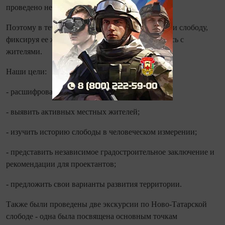
проведено не было.
Поэтому в течение осени Форум и центр изучали слободу,
фиксируя ее жизнь во всех проявлений и общаясь с
жителями.
Наши цели:
- расшифровать культурные коды территории;
- выявить активных местных жителей;
- изучить историю слободы в человеческом измерении;
- представить независимое градостроительное заключение и
рекомендации для проектантов;
- предложить свои варианты развития территории.
Также были проведены две экскурсии по Ново-Татарской
слободе - одна была посвящена основным точкам