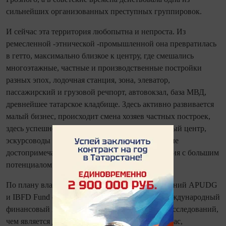
сильнейших организованных преступных группировок.
И сейчас эта территория любопытна и непроста. Из
ремесленной -этнической -промышленной она превратилась
в гетто, максимально близкое к центру, где смешались
многоэтажные, частные и производственные постройки
разных эпох, лодочная станция, зона, элеватор,
пассажирский и грузовой речпорт, автовокзал, база МВД,
древнейшее татарское кладбище. Здесь активно развивается
малый бизнес, происходит смена хозяев частных построек,
здесь успешно работает крупный развлекательный центр,
эскурсоводы только начинают осваивать местные
достопримечательности. По сути - это территория с большим
потенциалом развития.
По плану властей и проекту малазийских компаний APUDG
и IBFD Fund слобода должна превратиться в международный
финансовый центр. К сожалению, подробных исследований,
чем является для города и жителей слобода сейчас,