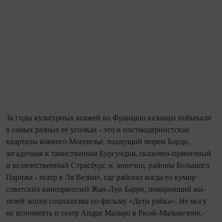
За годы культурных вояжей во Фран­цию казанцы побывали
в самых разных её уголках - это и постмодернистские
кварталы южного Монпелье, пахнущий морем Бордо,
загадочная и таинственная Бургундия, сказочно‑пряничный
и вели­чественный Страсбург, и, конечно, районы Большого
Парижа - театр в Ля Везине, где работал когда‑то кумир
советских кинозрителей Жан‑Луи Барро, покоривший жи­
телей эпохи социализма по фильму «Дети райка». Не могу
не вспомнить и театр Ан­дре Мальро в Рюэй‑Мальмезоне,-