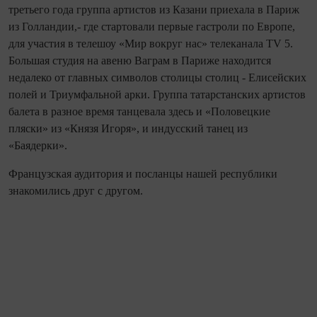
третьего года группа артистов из Казани приехала в Париж
из Голлан­дии,- где стартовали первые гастроли по Европе,
для участия в телешоу «Мир вокруг нас» телеканала TV 5.
Большая сту­дия на авеню Ваграм в Париже находится
недалеко от главных символов столицы столиц - Елисейских
полей и Триумфаль­ной арки. Группа татарстанских артистов
балета в разное время танцевала здесь и «Половецкие
пляски» из «Князя Иго­ря», и индусский танец из
«Баядерки».
Французская аудитория и посланцы нашей республики
знакомились друг с другом.