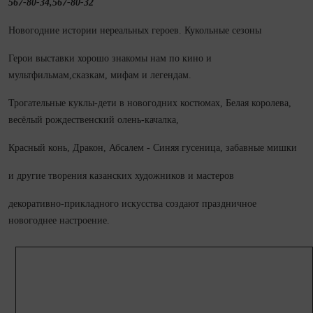
567‑80‑34,567‑80‑32
Новогодние истории нереальных героев. Кукольные сезоны
Герои выставки хорошо знакомы нам по кино и
мультфильмам,сказкам, мифам и легендам.
Трогательные куклы‑дети в новогодних костюмах, Белая королева,
весёлый рождественский олень‑качалка,
Красный конь, Дракон, Абсалем - Синяя гусеница, забавные мишки
и другие творения казанских художников и мастеров
декоративно‑прикладного искусства создают праздничное
новогоднее настроение.