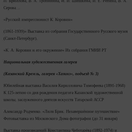
П. Брюллова, В. А. Тропинина, И. И. Шишкина, И. Е. Репина, В. А.
Серова…
«Русский импрессионист К. Коровин»
(1861-1939)» Выставка из собрания Государственного Русского музея
(Санкт‑Петербург).
«К. А. Коровин и его окружение» Из собрания ГМИИ РТ
Национальная художественная галерея
(Казанский Кремль, галерея «Хазинэ», подъезд № 3)
Юбилейная выставка Василия Кирилловича Тимофеева (1891-1968)
К 125‑летию со дня рождения педагога Казанской художественной
школы, заслуженного деятеля искусств Татарской АССР
Александр Родченко. «Лиля Брик. Незавершённое путешествие»
Фотовыставка из Московского Дома фотографии (до 31 января)
Выставка произведений Константина Чеботарёва (1892-1974) и