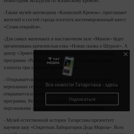
Новогодняя экскурсия по Казанскому кремлю.
-Также музей-заповедник «Казанский Кремль», приглашает
жителей и гостей города посетить костюмированный квест
«Сезам откройся».
-Для самых маленьких в выставочном зале «Манеж» будет
организована кремлевская елка «Новая сказка о Шурале». А
центр «Эрмитаж-Казань» подготовил интерактивную
программа «Рождественские забавы или новогодние
хлопоты при императорском дворе».
- Открывается новая выставка «Новогодние истории
Все новости Татарстана - здесь
нереальных героев. Кукольные сезоны» вместе с которой
открывается и одноименная театрализованная игровая
Подписаться
программа. Ребят ждет путешествие в сказку вместе с
персонажами любимых историй и мультфильмов.
- Музей естественной истории Татарстана презентует
научное шоу «Секретная Лаборатория Деда Мороза». Всех