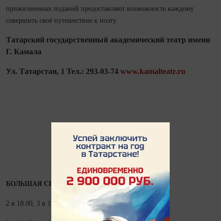
прижизненных изданий предоставляют возможность каждому
совершить своё путешествие к поэту.
Татарский государственный академический театр имени
Г. Камала
Ул. Татарстан, 1 Тел.: 293‑03‑74
www.kamalteatr.ru
БОЛЬШАЯ СЦЕНА
2 в 18.00, 3 в 12.00 МЭХЭББЭТ FM И. Зайниев