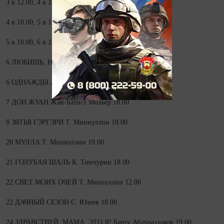
3 в 12.00, 4 в 18.00 В ОЖИДАНИИ
И. Зайниев
4 в 18.00, 5 в 12:00 ЧУДО-ТАБЛЕТКА З. Хаким
5 в 18:00, 6 в 12.00 БЕЗ ВЕТРИЛ К. Тинчурин
6 ЛЮБИШЬ, НЕ ЛЮБИШЬ... Ф. Буляков 18.00
6 ОДНАЖДЫ ЛЕТНИМ ДНЁМ Йон Фоссе 21.00
7 ДОН ЖУАН Жан-Батист Мольер 18.00
8 ЗЯТЬЯ ГЭРГЭРИ Т. Миннуллин 18.00
20 МУЛЛА Т. Миннуллин 19.00
21 ГОЛУБАЯ ШАЛЬ К. Тинчурин 18.00
22 СВЕТ МОИХ ОЧЕЙ Т. Миннуллин 12.00
22 ДАЧНЫЙ СЕЗОН С. Юзеев 18.00
24 ЗДРАВСТВУЙ, МАМА, ЭТО Я! Барзу Абдураззоков 19.00