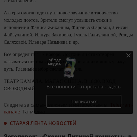
стихотворения.
Актеры смогли вдохнуть новое звучание в творчество
молодых поэтов. Зрители смогут услышать стихи в
исполнении Фаниса Жиханшы, Фираи Акбаровой, Лейсан
Файзуллиной, Илнура Закирова, Гузель Галиуллиной, Резеды
Саляховой, Ильнара Назмиева и др.
Все определится 17 ноября. Достоин ли стихотворец
называться поэтом - решать вам. Наставники лишь укажут
путь. Главный выбор сделает зритель.
ТЕАТР КАМАЛА. МАЛАЯ СЦЕНА. В 18:30. ВХОД
Все новости Татарстана - здесь
СВОБОДНЫЙ!
Подписаться
Следите за самым важным и интересным в
Telegram-
канале
Татмедиа
СТАРАЯ ЛЕНТА НОВОСТЕЙ