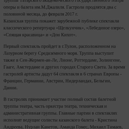
труппы Татарского академического государственного театра
оперы и балета им.М.Джалиля. Гастроли продлятся два с
половиной месяца, до февраля 2017 г.
Казанская труппа покажет зарубежной публике спектакли
классического репертуара «Щелкунчик», «Лебединое озеро»,
«Спящая красавица» и «Дон Кихот».
Первый спектакль пройдет в г.Тулон, расположенном на
Лазурном берегу Средиземного моря. Труппа выступит
также в Сен-Жермен-ан-Ле, Лионе, Роттердаме, Золингене,
Гааге, Амстердаме и других городах Старого Света. За время
гастролей артисты дадут 64 спектакля в 6 странах Европы -
Франции, Германии, Австрии, Нидерландах, Бельгии,
Дании.
В гастролях принимает участие полный состав балетной
труппы театра, часть оркестра театра, техническая и
административная группы. Главные партии в спектаклях
исполнят ведущие солисты казанского балета - Кристина
Андреева, Нурлан Канетов, Аманда Гомес, Михаил Тимаев,