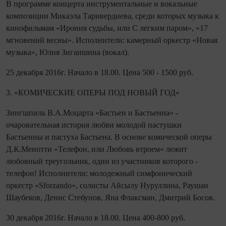
В программе концерта инструментальные и вокальные
композиции Микаэла Таривердиева, среди которых музыка к
кинофильмам «Ирония судьбы, или С легким паром», «17
мгновений весны». Исполнители: камерный оркестр «Новая
музыка», Юлия Зиганшина (вокал).
25 декабря 2016г. Начало в 18.00. Цена 500 - 1500 руб.
3. «КОМИЧЕСКИЕ ОПЕРЫ ПОД НОВЫЙ ГОД»
Зингшпиль В.А.Моцарта «Бастьен и Бастьенна» -
очаровательная история любви молодой пастушки
Бастьенны и пастуха Бастьена. В основе комической оперы
Д.К.Менотти «Телефон, или Любовь втроем» лежит
любовный треугольник, один из участников которого -
телефон! Исполнители: молодежный симфонический
оркестр «Sforzando», солисты Айсылу Нуруллина, Раушан
Шаубеков, Денис Стебунов, Яна Флаксман, Дмитрий Босов.
30 декабря 2016г. Начало в 18.00. Цена 400-800 руб.