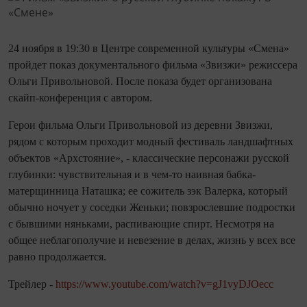
24 ноября в 19:30 в Центре современной культуры «Смена»
пройдет показ документального фильма «Звизжи» режиссера
Ольги Привольновой. После показа будет организована
скайп-конференция с автором.
Герои фильма Ольги Привольновой из деревни Звизжи,
рядом с которым проходит модный фестиваль ландшафтных
объектов «Архстояние», - классические персонажи русской
глубинки: чувствительная и в чем-то наивная бабка-
матерщинница Наташка; ее сожитель зэк Валерка, который
обычно ночует у соседки Женьки; повзрослевшие подростки
с бывшими няньками, распивающие спирт. Несмотря на
общее неблагополучие и невезение в делах, жизнь у всех все
равно продолжается.
Трейлер -
https://www.youtube.com/watch?v=gJ1vyDJOecc