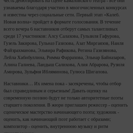
честь дебютировать на сцене камаловского театра - все они
узнаваемы благодаря участию в многочисленных конкурсах
и известны через социальные сети. Первый этап «Калеб.
Новая волна» пройдет в формате голосования. В течение
всего вечера 6 наставников отберут самых талантливых
среди 17 участников: Алсу Салахова, Гульзиля Гафурова,
Гузель Закирова, Гульназ Газизова, Азат Миргаязов, Наиля
Файзрахманова, Эльвира Рафикова, Регина Газизянова,
Лейла Хабибуллина, Римма Фаррахова, Эльнар Байназаров,
Алина Галиева, Ландыш Салихова, Алия Абрарова, Рузиля
Амирова, Зульфия Ибляминова, Гулюса Шигапова.
Наставники… Их имена пока - засекречены, чтобы отбор
был справедливым и серьезным! Давать оценку на
современную поэзию будут не только авторитетные поэты
старшего поколения. В жюри приглашен режиссер - оценить
сценическое мастерство начинающего поэта; художник -
оценить, как начинающий поэт работает с образами;
композитор - оценить, внутреннюю музыку и ритм