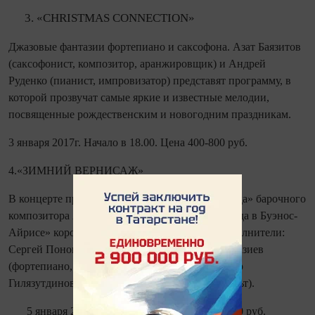
«CHRISTMAS CONNECTION»
Джазовые фантазии фортепиано и саксофона. Азат Баязитов
(саксофонист, композитор, аранжировщик) и Андрей
Руденко (пианист, импровизатор) представят программу, в
которой прозвучат самые яркие и известные мелодии,
посвященные рождественским и новогодним праздникам.
3 января 2017г. Начало в 18.00. Цена 400-800 руб.
4.«ЗИМНИЙ ВЕРНИСАЖ»
В концерте прозвучат знаменитые «Времена года» барочного
композитора Антонио Вивальди и «Времена года в Буэнос-
Айрисе» короля танго Астора Пьяццоллы. Исполнители:
Сергей Пономарев (виолончель), Зульфат Фахразиев
(фортепиано, клавесин), Арслан Сайфи и Тимур
Гилязутдинов (скрипка), Аделина Семенова (альт).
5 января 2017г. Начало в 18.00. Цена 400-800 руб.