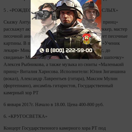
5 . «РОЖДЕСТВЕНСКАЯ СКАЗКА ДЛЯ ВЗРОСЛЫХ»
Сказку Антуана де Сент-Экзюпери «Маленький принц»
расскажут актеры Алексей Калиничев и Илья Беккер, мастер
песочной анимации Ляля Явкина онлайн нарисует песочные
картины. В программе музыка из кинофильмов: «Ученик
лекаря» Микаэла Таривердиева, «Мэри Поппинс, до
свиданья» Максима Дунаевского, «Про Красную шапочку»
Алексея Рыбникова, а также музыка из сюиты «Маленький
принц» Виталия Харисова. Исполнители: Юлия Зиганшина
(вокал), Александр Лаврентьев (гитара), Максим Мулин
(фортепиано), ансамбль гитаристов, Государственный
камерный хор РТ
6 января 2017г. Начало в 18.00. Цена 400-800 руб.
6. «КРУГОСВЕТКА»
Концерт Государственного камерного хора РТ под