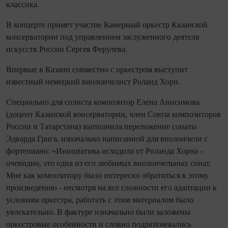
классика.
В концерте примет участие Камерный оркестр Казанской
консерватории под управлением заслуженного деятеля
искусств России Сергея Ферулева.
Впервые в Казани совместно с оркестром выступит
известный немецкий виолончелист Роланд Хорн.
Специально для солиста композитор Елена Анисимова
(доцент Казанской консерватории, член Союза композиторов
России и Татарстана) выполнила переложение сонаты
Эдварда Грига, изначально написанной для виолончели с
фортепиано: «Инициатива исходила от Роланда Хорна -
очевидно, это одна из его любимых виолончельных сонат.
Мне как композитору было интересно обратиться к этому
произведению - несмотря на все сложности его адаптации к
условиям оркестра, работать с этим материалом было
увлекательно. В фактуре изначально были заложены
оркестровые особенности и словно подразумевались