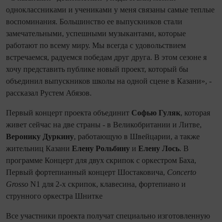
одноклассниками и учениками у меня связаны самые теплые
воспоминания. Большинство ее выпускников стали
замечательными, успешными музыкантами, которые
работают по всему миру. Мы всегда с удовольствием
встречаемся, радуемся победам друг друга. В этом сезоне я
хочу представить публике новый проект, который бы
объединил выпускников школы на одной сцене в Казани», -
рассказал Рустем Абязов.
Первый концерт проекта объединит
Софью Гуляк
, которая
живет сейчас на две страны - в Великобритании и Литве,
Веронику Дуркину
, работающую в Швейцарии, а также
жительниц Казани
Елену Рольбину
и
Елену Лось
. В
программе Концерт для двух скрипок с оркестром Баха,
Первый фортепианный концерт Шостаковича,
Concerto
Grosso
N1 для 2-х скрипок, клавесина, фортепиано и
струнного оркестра Шнитке
Все участники проекта получат специально изготовленную