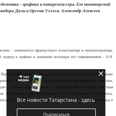
дожника - графика и кинорежиссера. Его новаторский
ьвадора Дали и Орсона Уэллса. Александр Алексеев
сеева - знаменитого французского иллюстратора и мультипликатора,
й подход к графике и анимации восхищал его современников - А.Н.
 Париже. Известный на весь мир гравёр, был малознаком российскому
Франции. Он много работал над оформлением произведений Пушкина,
рации к роману «Анна Каренина» Самая масштабная и самая известная
дом. При жизни художника издание этих иллюстраций не состоялось.
Все новости Татарстана - здесь
тиски иллюстраций к роману Льва Толстого, которые представлены в
Подписаться