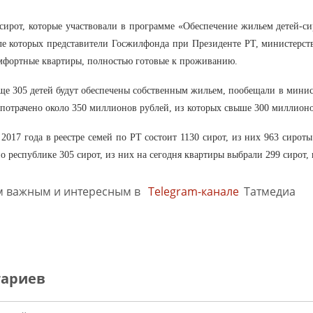
сирот, которые участвовали в программе «Обеспечение жильем детей-си
ле которых представители Госжилфонда при Президенте РТ, министерств
мфортные квартиры, полностью готовые к проживанию.
еще 305 детей будут обеспечены собственным жильем, пообещали в минис
 потрачено около 350 миллионов рублей, из которых свыше 300 миллионо
 2017 года в реестре семей по РТ состоит 1130 сирот, из них 963 сирот
 республике 305 сирот, из них на сегодня квартиры выбрали 299 сирот, 
м важным и интересным в
Telegram-канале
Татмедиа
тариев