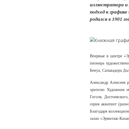
иллюстратора и 
подход к графике
родился в 1901 год
Впервые в центре «Э
пионера художествен
Бенуа, Сальвадора Да
Александр Алексеев р
зрителю. Художник э
Гоголя, Достоевского
серия акватинт (раз
Благодаря коллекцио
залах «Эрмитаж-Казан