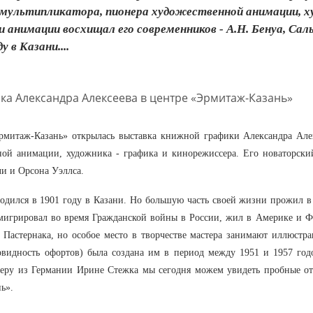
мультипликатора, пионера художественной анимации, ху
 и анимации восхищал его современников - А.Н. Бенуа, Сал
у в Казани....
рмитаж-Казань» открылась выставка книжной графики Александра Алек
ной анимации, художника - графика и кинорежиссера. Его новаторски
ли и Орсона Уэллса.
одился в 1901 году в Казани. Но большую часть своей жизни прожил в
мигрировал во время Гражданской войны в России, жил в Америке и 
, Пастернака, но особое место в творчестве мастера занимают иллюст
новидность офортов) была создана им в период между 1951 и 1957 го
неру из Германии Ирине Стежка мы сегодня можем увидеть пробные от
ь».