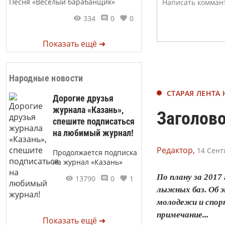
Песня «Веселый барабанщик»
334
0
0
Показать ещё ➜
Народные новости
СТАРАЯ ЛЕНТА
Дорогие друзья
журнала «Казань»,
Заголово
спешите подписаться
на любимый журнал!
Редактор,
14 Сент
Продолжается подписка
на журнал «Казань»
По плану за 2017
13790
0
1
лыжных баз. Об 
молодежи и спорт
примечание...
Показать ещё ➜