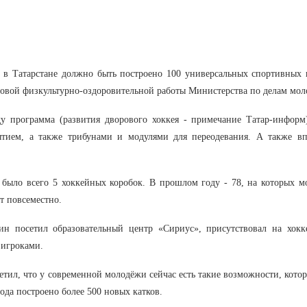
д в Татарстане должно быть построено 100 универсальных спортивных
совой физкультурно-оздоровительной работы Министерства по делам мол
у программа (развития дворового хоккея - примечание Татар-информ
тием, а также трибунами и модулями для переодевания. А также вп
 было всего 5 хоккейных коробок. В прошлом году - 78, на которых 
т повсеместно.
н посетил образовательный центр «Сириус», присутствовал на хок
 игроками.
тил, что у современной молодёжи сейчас есть такие возможности, которы
года построено более 500 новых катков.