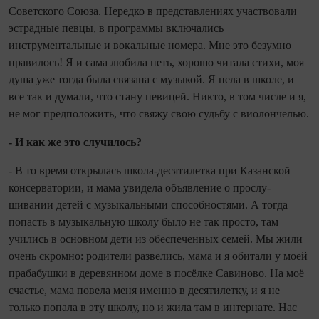
Советского Союза. Нередко в представлениях участвовали
эстрадные певцы, в программы включа­лись
инструментальные и вокальные номе­ра. Мне это безумно
нравилось! Я и сама любила петь, хорошо читала стихи, моя
душа уже тогда была связана с музыкой. Я пела в школе, и
все так и думали, что ста­ну певицей. Никто, в том числе и я,
не мог предположить, что свяжу свою судьбу с виолончелью.
- И как же это случилось?
- В то время открылась школа‑деся­тилетка при Казанской
консерватории, и мама увидела объявление о прослу­
шивании детей с музыкальными способ­ностями. А тогда
попасть в музыкальную школу было не так просто, там
учились в основном дети из обеспеченных се­мей. Мы жили
очень скромно: родители развелись, мама и я обитали у моей
прабабушки в деревянном доме в посёл­ке Савиново. На моё
счастье, мама повела меня именно в десятилетку, и я не
только по­пала в эту шко­лу, но и жила там в интерна­те. Нас