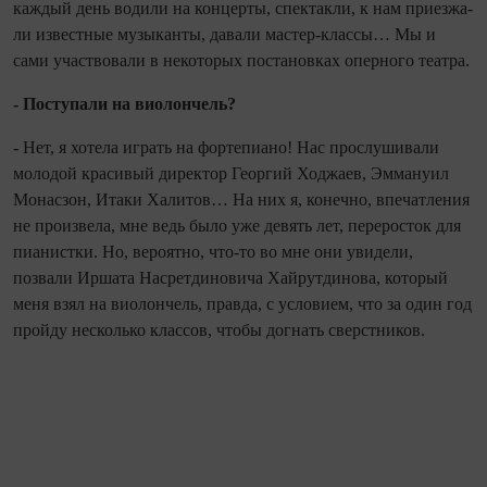
каждый день водили на концерты, спектакли, к нам приезжа­
ли известные музыканты, давали мастер‑классы… Мы и
сами участвовали в некоторых постановках оперного театра.
- Поступали на виолончель?
- Нет, я хотела играть на фортепиа­но! Нас прослушивали
молодой красивый директор Георгий Ходжаев, Эммануил
Мо­насзон, Итаки Халитов… На них я, конеч­но, впечатления
не произвела, мне ведь было уже девять лет, переросток для
пи­анистки. Но, вероятно, что‑то во мне они увидели,
позвали Иршата Насретдиновича Хайрутдинова, который
меня взял на вио­лончель, правда, с условием, что за один год
пройду несколько классов, чтобы до­гнать сверстников.