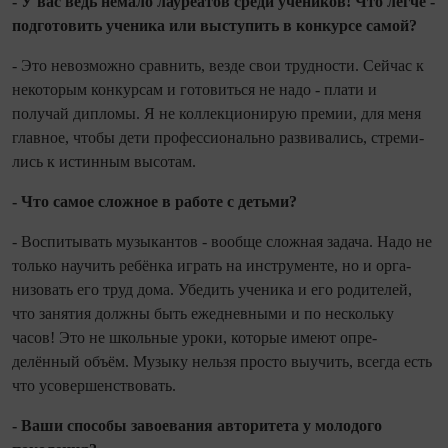
- У вас ведь немало лауреатов среди учеников! Что легче -
подгото­вить ученика или выступить в конкурсе самой?
- Это невозможно сравнить, вез­де свои трудности. Сейчас к
некоторым конкурсам и готовиться не надо - плати и
получай дипломы. Я не коллекционирую премии, для меня
главное, чтобы дети профессионально развивались, стреми­
лись к истинным высотам.
- Что самое сложное в работе с детьми?
- Воспитывать музыкантов - вообще сложная задача. Надо не
только научить ребёнка играть на инструменте, но и орга­
низовать его труд дома. Убедить ученика и его родителей,
что занятия должны быть ежедневными и по нескольку
часов! Это не школьные уроки, которые имеют опре­
делённый объём. Музыку нельзя просто вы­учить, всегда есть
что усовершенствовать.
- Ваши способы завоевания авто­ритета у молодого