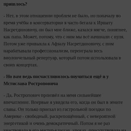
пришлось?
- Нет, в этом отноше­нии проблем не было, но по­началу во
время учёбы в консер­ватории я часто бегала к Иршату
Насретдинови­чу, он был мне ближе, казался мягче, понят­нее,
как папа. Может, потому, что с ним мы всё начинали с нуля.
Потом уже привыкла к Афзалу Насретдиновичу, с ним
нараба­тывала профессионализм, переиграла весь
виолончельный репертуар, который потом использовала в
своих концертах.
- Но вам ведь посчастливилось поучиться ещё и у
Мстислава Ростропо­вича
- Да, Ростропович произвёл на меня сильнейшее
впечатление. Впервые я уви­дела его, когда он был в зените
славы. Он только приехал из гастрольной поездки по
Америке - свободный, раскрепо­щённый, с невероятной
энергетикой и очень демократичный. Потом я не раз
участвовала в его мастер‑классах, уроках, присутствовала на