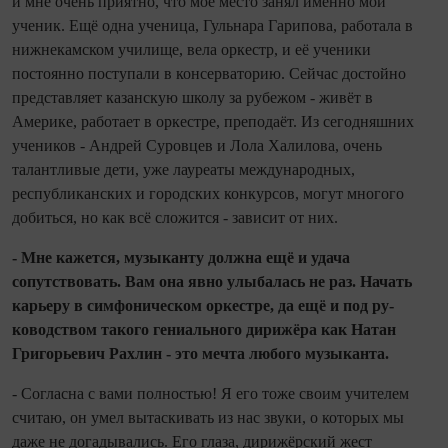
и мне очень приятно, что моё место занял именно мой
ученик. Ещё одна ученица, Гульнара Гарипова, работала в
нижнекамском училище, вела оркестр, и её ученики
постоянно посту­пали в консерваторию. Сейчас достойно
представляет казанскую школу за рубе­жом - живёт в
Америке, работает в ор­кестре, преподаёт. Из сегодняшних
учени­ков - Андрей Суровцев и Лола Халилова, очень
талантливые дети, уже лауреаты международных,
республиканских и го­родских конкурсов, могут многого
добить­ся, но как всё сложится - зависит от них.
- Мне кажется, музыканту должна ещё и удача
сопутствовать. Вам она явно улыбалась не раз. Начать
карьеру в сим­фоническом оркестре, да ещё и под ру­
ководством такого гениального дирижё­ра как Натан
Григорьевич Рахлин - это мечта любого музыканта.
- Согласна с вами полностью! Я его тоже своим учителем
считаю, он умел вы­таскивать из нас звуки, о которых мы
даже не догадывались. Его глаза, дирижёрский жест