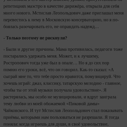
репетициях маэстро в качестве дирижёра, открыла для себя
много нового. Мстислав Леопольдович даже приглашал меня
перевестись к нему в Московскую консерваторию, но я по­
боялась разочаровать его, не оправдать надежд…
- Только поэтому не рискнули?
- Были и другие причины. Мама противилась, педагоги тоже
постарались удержать меня. Может, и к лучшему,
Ростропович тогда уже был в опале… Но я до сих пор
помню его уроки, всё, что он говорил. Как‑то сказал: «А
сыграй мне то, что тебе просто нравится, помузицируй. Что
хочешь играй: джаз, классику, татарскую мелодию - глав­ное,
чтобы ты от этой музыки получала удовольствие». Я
растерялась, мы особо не музицировали, и вдруг заиграла
тему любви из моей обожаемой «Пиковой дамы»
Чайковского. И тут Мстислав Леопольдович стал показывать
приёмы, которыми нам пользоваться не разре­шали. Я тогда
поняла: когда играешь для души, в своё удовольствие,