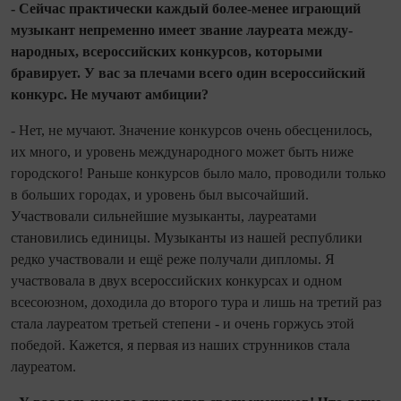
- Сейчас практически каждый бо­лее
‑
менее играющий
музыкант непре­менно имеет звание лауреата между­
народных, всероссийских конкурсов, которыми
бравирует. У вас за плечами всего один всероссийский
конкурс. Не мучают амбиции?
- Нет, не мучают. Значение конкурсов очень обесценилось,
их много, и уровень международного может быть ниже
город­ского! Раньше конкурсов было мало, прово­дили только
в больших городах, и уровень был высочайший.
Участвовали сильнейшие музыканты, лауреатами
становились едини­цы. Музыканты из нашей республики
редко участвовали и ещё реже получали дипло­мы. Я
участвовала в двух всероссийских конкурсах и одном
всесоюзном, доходила до второго тура и лишь на третий раз
ста­ла лауреатом третьей степени - и очень горжусь этой
победой. Кажется, я первая из наших струнников стала
лауреатом.