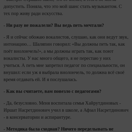
допустить. Поняла, что это мой шанс стать музыкантом. С
тех пор живу ради искусства.
- Ни разу не пожалели? Вы ведь петь мечтали?
- Я и сейчас обожаю вокалистов, слушаю, как они ведут звук,
интонацию… Шаляпин говорил: «Вы должны петь так, как
поёт виолончель!», а мы должны играть так, как поют
вокалисты. У нас много общего, я не перестаю у них
учиться. А петь мне запретил педагог по специальности, он
внушил: если уж я выбрала виолон­чель, то должна всё своё
время отдавать ей. И я послуша­лась.
- Как вы считаете, вам повезло с пе­дагогами?
- Да, безусловно. Меня воспитала семья Хайрутди­новых -
Иршат Насретдинович учил в школе, а Афзал На­сретдинович
- в консервато­рии и аспиран­туре.
- Методи­ка была сход­ная? Ничего переделывать не