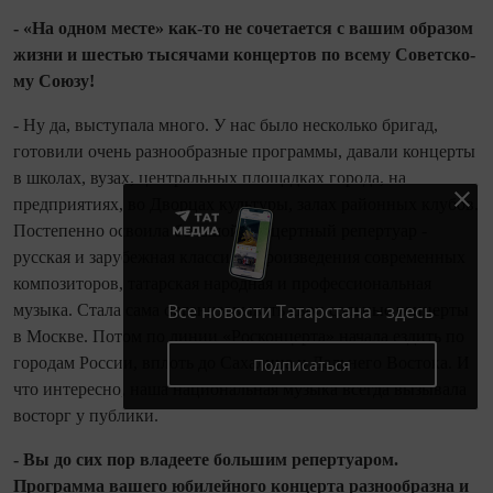
- «На одном месте» как
‑
то не соче­тается с вашим образом
жизни и шестью тысячами концертов по всему Советско­
му Союзу!
- Ну да, выступала много. У нас было несколько бригад,
готовили очень раз­нообразные программы, давали концерты
в школах, вузах, центральных площадках города, на
предприятиях, во Дворцах куль­туры, залах районных клубов.
Постепенно освоила большой концертный реперту­ар -
русская и зарубежная классика, про­изведения современных
композиторов, татарская народная и профессиональная
Все новости Татарстана - здесь
музыка. Стала сама организовывать свои сольные концерты
в Москве. Потом по ли­нии «Росконцерта» начала ездить по
горо­дам России, вплоть до Сахалина и Дальнего Востока. И
Подписаться
что интересно, наша национальная музыка всегда вызывала
восторг у публики.
- Вы до сих пор владеете большим репертуаром.
Программа вашего юби­лейного концерта разнообразна и