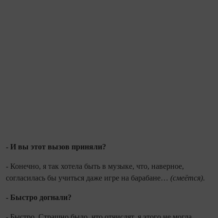
- И вы этот вызов приняли?
- Конечно, я так хотела быть в му­зыке, что, наверное,
согласилась бы учиться даже игре на барабане…
(сме­ётся)
.
- Быстро догнали?
- Быстро. Страшно было, что отчис­лят, я этого не могла