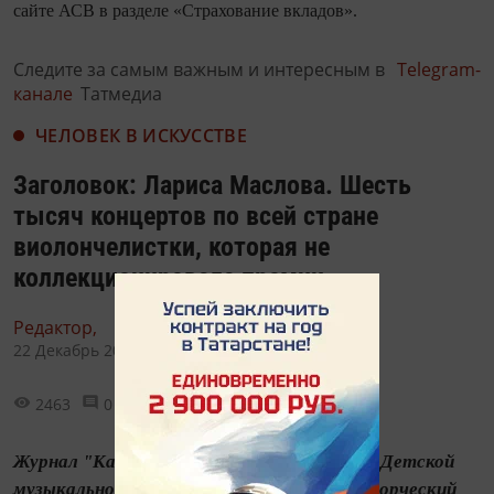
сайте АСВ в разделе «Страхование вкладов».
Следите за самым важным и интересным в
Telegram-
канале
Татмедиа
ЧЕЛОВЕК В ИСКУССТВЕ
Заголовок: Лариса Маслова. Шесть
тысяч концертов по всей стране
виолончелистки, которая не
коллекционировала премии
Редактор,
22 Декабрь 2016 - 11:40
2463
0
0
Журнал "Казань", № 12, 2016 25 октября в Детской
музыкальной школе № 5 Казани прошёл творческий