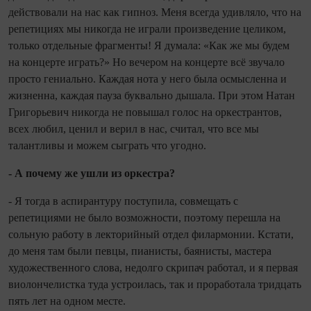
действовали на нас как гипноз. Меня всегда удивляло, что на
репетициях мы никогда не играли произведение целиком,
только отдельные фрагменты! Я думала: «Как же мы будем
на концерте играть?» Но вечером на концерте всё звучало
просто гениально. Каждая нота у него была осмыс­ленна и
жизненна, каждая пауза буквально дышала. При этом Натан
Григорьевич никогда не повышал голос на оркестрантов,
всех любил, ценил и верил в нас, считал, что все мы
талантливы и можем сыграть что угодно.
- А почему же ушли из оркестра?
- Я тогда в аспирантуру поступила, совмещать с
репетициями не было возмож­ности, поэтому перешла на
сольную работу в лекторийный отдел филармонии. Кстати,
до меня там были певцы, пианисты, бая­нисты, мастера
художественного слова, недолго скрипач работал, и я первая
виолончелистка туда устроилась, так и про­работала тридцать
пять лет на одном месте.