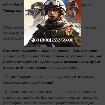
юбилейный вечер народной артистки Республики
Татарстан Ларисы Масловой.
Известная виолончелистка, получившая «благословение»
от самого Мстислава Ростроповича, рассказала о том, как
удаётся оставаться в прекрасной исполнительской форме
и легко ли быть авторитетом для молодёжи.
- Лариса Владимировна, как по­лучилось, что музыка
стала смыслом вашей жизни?
- Я воспитывалась в семье артистов цирка - мой папа был
воздушным акро­батом. Бывала на всех представлениях, на
репетициях, разъезжала вместе с ро­дителями по городам