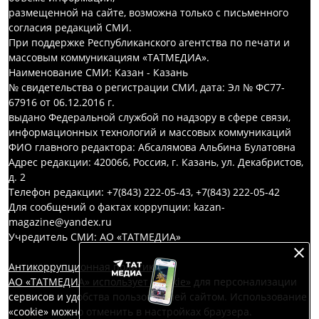
размещенной на сайте, возможна только с письменного
согласия редакций СМИ.
При поддержке Республиканского агентства по печати и
массовым коммуникациям «ТАТМЕДИА».
Наименование СМИ: Казан - Казань
№ свидетельства о регистрации СМИ, дата: Эл № ФС77-
67916 от 06.12.2016 г.
выдано Федеральной службой по надзору в сфере связи,
информационных технологий и массовых коммуникаций
ФИО главного редактора: Абсалямова Альбина Булатовна
Адрес редакции: 420066, Россия, г. Казань, ул. Декабристов,
д. 2
Телефон редакции: +7(843) 222-05-43, +7(843) 222-05-42
Для сообщений о фактах коррупции: kazan-
magazine@yandex.ru
Учредитель СМИ: АО «ТАТМЕДИА»
Антикоррупционная политика
АО «ТАТМЕДИА» использует «cookie»
для персонализации
сервисов и удобства пользователей сайтом. Использование
«cookie» можно отменить в настройках браузера.