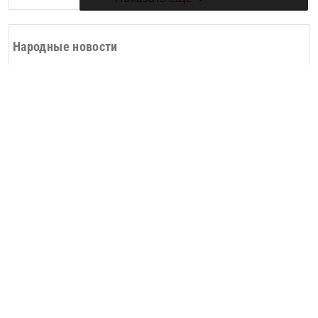
Народные новости
Дорогие друзья журнала «Казань»,
спешите подписаться на любимый
журнал!
Продолжается подписка на журнал
«Казань»
13775
0
1
Показать ещё ➜
Архив новостей
Дата: