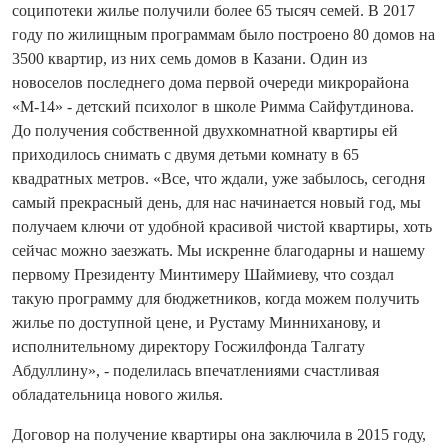
соципотеки жилье получили более 65 тысяч семей. В 2017
году по жилищным программам было построено 80 домов на
3500 квартир, из них семь домов в Казани. Один из
новоселов последнего дома первой очереди микрорайона
«М-14» - детский психолог в школе Римма Сайфутдинова.
До получения собственной двухкомнатной квартиры ей
приходилось снимать с двумя детьми комнату в 65
квадратных метров. «Все, что ждали, уже забылось, сегодня
самый прекрасный день, для нас начинается новый год, мы
получаем ключи от удобной красивой чистой квартиры, хоть
сейчас можно заезжать. Мы искренне благодарны и нашему
первому Президенту Минтимеру Шаймиеву, что создал
такую программу для бюджетников, когда можем получить
жилье по доступной цене, и Рустаму Минниханову, и
исполнительному директору Госжилфонда Талгату
Абдуллину», - поделилась впечатлениями счастливая
обладательница нового жилья.
Договор на получение квартиры она заключила в 2015 году,