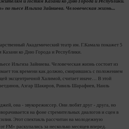
жителям и гостям Казани ко Дню Города и Республики.
 по пьесе Ильгиза Зайниева. Человеческая жизнь...
ударственный Академический театр им. Г.Камала покажет 5
м Казани ко Дню Города и Республики.
пьесе Ильгиза Зайниева. Человеческая жизнь состоит из
нимает ток времени как должно, смирившись с положением
ающей эксцентричной Халимой, считает иначе… В этой
азетдинов, Азгар Шакиров, Равиль Шарафиев, Наиль
джей, она - звукорежиссер. Они любят друг - друга, но
зворачивается на фоне стремительных диалогов и сцен в
силия. Этот спектакль рассчитан на молодежную
эт FM» раскупались за несколько месяцев вперед.