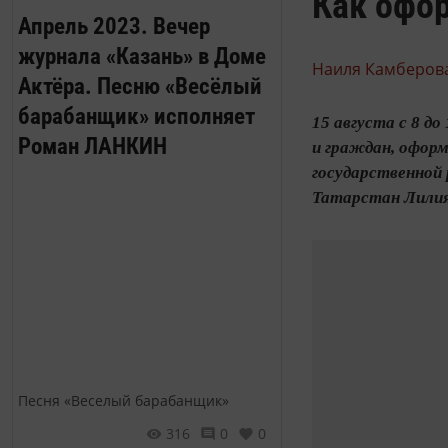
Как офо
Апрель 2023. Вечер
журнала «Казань» в Доме
Наиля Камберова
Актёра. Песню «Весёлый
барабанщик» исполняет
15 августа с 8 д
Роман ЛАНКИН
и граждан, офор
государственной 
Татарстан Лилия 
Песня «Веселый барабанщик»
316
0
0