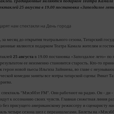
аклей. Традиционные являются подарком Театра Камала 
ктаклей 25 августа в 19.00 постановка «Запоздалое лето»
а, за месяц до открытия театрального сезона, Татарский гос
иционные являются подарком Театра Камала жителям и гостя
таклей
25 августа
в 19.00 постановка «Запоздалое лето» по 
 результатом ее неизменно становится старость. Кто-то при
как герои новой пьесы Ильгиза Зайниева, во главе с неуныв
ческой комедии заняты все мэтры татарской сцены: Ринат Т
раева.
 спектакль "Мэхэббэт FM". Они работают на радио. Он - ди - 
идут к осознанию своих чувств. Главная сюжетная линия ра
но без присущего американскому режиссеру и сценаристу на
кль четыре сезона шел с переаншлагами. Билеты на «Мэхэбб