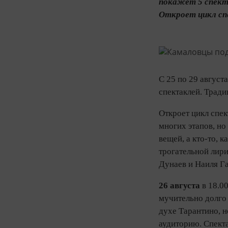
покажет 5 спект
Откроет цикл спе
С 25 по 29 август
спектаклей. Трад
Откроет цикл спек
многих этапов, но
вещей, а кто-то, 
трогательной лири
Дунаев и Наиля Га
26 августа
в 18.00
мучительно долго 
духе Тарантино, 
аудиторию. Спекта