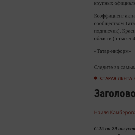
крупных официаль
Коэффициент актив
сообществом Татар
подписчик), Красн
области (5 тысяч 4
«Татар-информ»
Следите за самы
СТАРАЯ ЛЕНТА
Заголово
Наиля Камберова
С 25 по 29 авгус