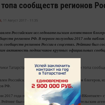
топа сообществ регионов Ро
,
11 Август 2017 - 11:35
тавлен Российским исследовательским агентством блогер
ществ регионов РФ. В первом полугодии 2017 года пабл
х сообществ регионов России в соцсетях. Рейтинг был с
вшим активность подписчиков крупных официальных сообщ
авлен Российским исследовательским агентством блогеров,
ов РФ.
ии 2017 года паблик Республики Татарстан во «ВКонтакте» 
. Рейтинг был составлен Российским исследовательским аге