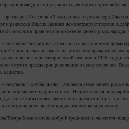
праздничные дни станут шансом для многих зрителей наконе
0 - премьера 110 сезона «В ожидании» от режиссера Ильгиз
г и режиссер Ильгиз Зайниев демонстрирует пороки и добро
 чтобы получить право на продолжение своего рода, народа, 
 - спектакль "Без ветрил". Пьеса классика татарской драма
етрил" принадлежит к самым значительным драматическим п
и, созданная в жанре сатирической комедии в 1926 году, сего
своего пути в преддверии революции и сразу после нее. Век
ь единство.
0 - спектакль "Голубая шаль". Эта пьеса стала своего рода си
 давно обрела легендарный статус. Непреходящая популярнос
. Для того чтобы понять феномен татарского театра - нужно
, но настроившись на ее мощную эмоциональную волну.
азы Театра Камала стали доброй традицией и являются пода