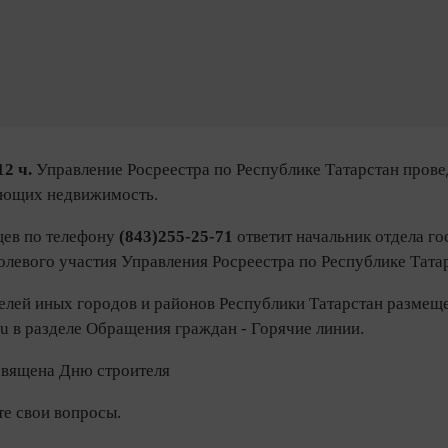
12 ч.
Управление Росреестра по Республике Татарстан прове
яющих недвижимость.
цев по телефону
(843)255-25-71
ответит начальник отдела г
олевого участия Управления Росреестра по Республике Тата
елей иных городов и районов Республики Татарстан размещ
n.ru в разделе Обращения граждан - Горячие линии.
священа Дню строителя
те свои вопросы.