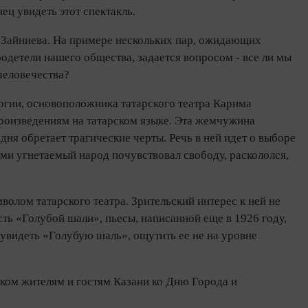
ц увидеть этот спектакль.
а Зайниева. На примере нескольких пар, ожидающих
детели нашего общества, задается вопросом - все ли мы
человечества?
тургии, основоположника татарского театра Карима
роизведениям на татарском языке. Эта жемчужина
дня обретает трагические черты. Речь в ней идет о выборе
ами угнетаемый народ почувствовал свободу, раскололся,
мволом татарского театра. Зрительский интерес к ней не
ть «Голубой шали», пьесы, написанной еще в 1926 году,
 увидеть «Голубую шаль», ощутить ее не на уровне
рком жителям и гостям Казани ко Дню Города и