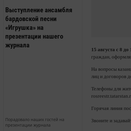
Выступление ансамбля
бардовской песни
«Игрушка» на
презентации нашего
журнала
15 августа с 8 до 
граждан, оформл
На вопросы казан
лиц и договоров д
Телефоны для жит
rosreestr.tatarsta
Горячая линия по
Порадовало наших гостей на
Звоните и задавай
презентации журнала