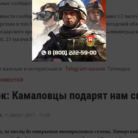
ных сообществ регионов страны.
ности сообщества Республики Татарстан составил 13 тысяч 6
стана в топ-5 вошли официальные группы Вологодской облас
одарского края (9 тысяч 252, 31 тысяча 225), Калининградск
0, 23 тысячи 801).
м важным и интересным в
Telegram-канале
Татмедиа
 НОВОСТЕЙ
к: Камаловцы подарят нам с
,
11 Август 2017 - 11:29
та, за месяц до открытия театрального сезона, Татарск