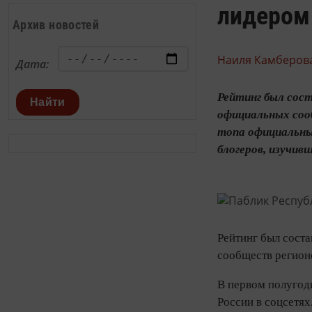
лидером 
Архив новостей
Наиля Камберова
Дата:
Рейтинг был сос
Найти
официальных сооб
топа официальны
блогеров, изучи
Рейтинг был сост
сообществ регион
В первом полугод
России в соцсетях