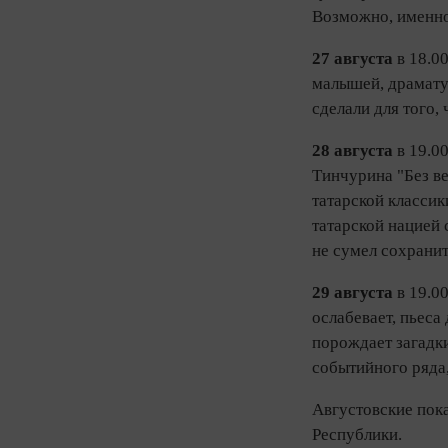
Возможно, именно 
27 августа
в 18.0
малышей, драматур
сделали для того,
28 августа
в 19.00
Тинчурина "Без в
татарской классик
татарской нацией 
не сумел сохранит
29 августа
в 19.0
ослабевает, пьеса
порождает загадки
событийного ряда
Августовские пок
Республики.