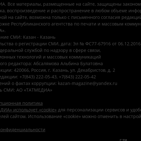
А. Все материалы, размещенные на сайте, защищены законом
ка, воспроизведение и распространение в любом объеме инфо
ой на сайте, возможна только с письменного согласия редакци
ржке Республиканского агентства по печати и массовым комму
А».
ние СМИ: Казан - Казань
ьства о регистрации СМИ, дата: Эл № ФС77-67916 от 06.12.2016 
деральной службой по надзору в сфере связи,
онных технологий и массовых коммуникаций
ого редактора: Абсалямова Альбина Булатовна
ции: 420066, Россия, г. Казань, ул. Декабристов, д. 2
дакции: +7(843) 222-05-43, +7(843) 222-05-42
ений о фактах коррупции: kazan-magazine@yandex.ru
ь СМИ: АО «ТАТМЕДИА»
пционная политика
ДИА» использует «cookie»
для персонализации сервисов и удоб
лей сайтом. Использование «cookie» можно отменить в настро
конфиденциальности