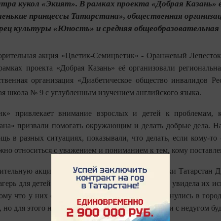
тра кукол «Экият». В рамках проекта «Добрая Казань» 
ленькие принцессы Татарстана», общественная организа
рец культуры «Юность» и средняя общеобразовательная ш
орительная акция «Цветик-Семицветик» - Оранжевый Лепесток 
рамках проекта «Добрая Казань» её организовали региональн
ственная организация «Диабетическое общество инвалидов Р
я школа № 9 с углубленным изучением английского языка.
ик» привлекает внимание взрослых и детей к проблемам, 
ана» призвали помогать окружающим и делать добрые дела. На 
ь в разных ситуациях, показывали, что делать, если кому-то 
ужно относиться с уважением и пониманием к тем, кому поставле
ительную акцию маленькая Принцесса Республики Татарстан Дил
агерь для детей, больных сахарным диабетом. И я увидела их ис
ому что у них очень строгая диета. Когда мы вернулись в город
 но для этого нужна помощь многих людей, и дети с недугом бу