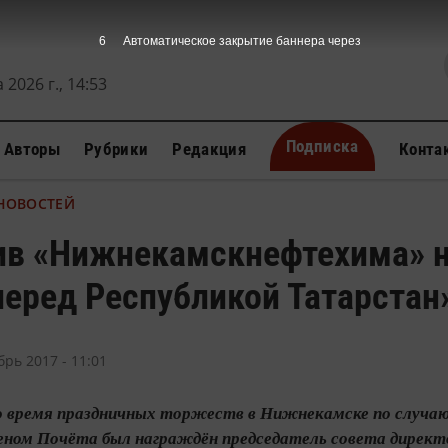
5
Автоматическое закрытие баннера через
 2026 г., 14:53
Подписка
Авторы
Рубрики
Редакция
Конта
 НОВОСТЕЙ
ив «Нижнекамскнефтехима» н
перед Республикой Татарстан
брь 2017 - 11:01
во время праздничных торжеств в Нижнекамске по случ
еном Почёта был награждён председатель совета дире