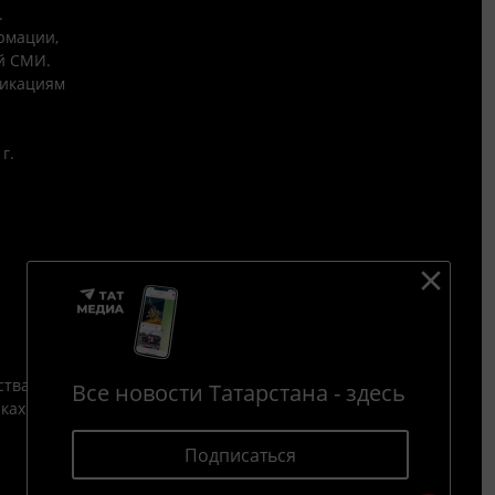
.
рмации,
й СМИ.
никациям
г.
ства
Все новости Татарстана - здесь
йках
Подписаться