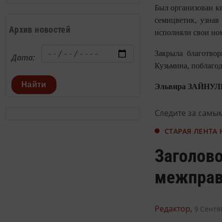
Был организован кв
семицветик, узнав
Архив новостей
исполняли свои ном
Закрыла благотвор
Дата:
Кузьмина, поблагод
Найти
Эльвира ЗАЙНУ
Следите за самы
СТАРАЯ ЛЕНТА
Заголово
межправ
Редактор,
9 Сентя