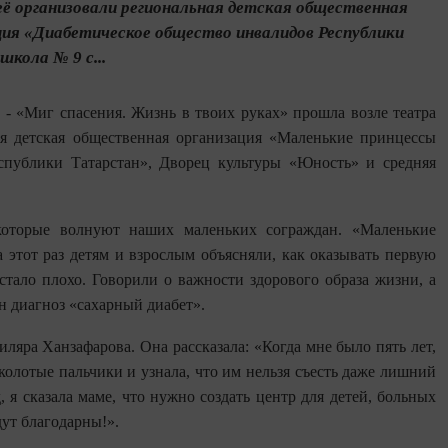
её организовали региональная детская общественная
ция «Диабетическое общество инвалидов Республики
кола № 9 с...
- «Миг спасения. Жизнь в твоих руках» прошла возле театра
ая детская общественная организация «Маленькие принцессы
еспублики Татарстан», Дворец культуры «Юность» и средняя
которые волнуют наших маленьких сограждан. «Маленькие
этот раз детям и взрослым объясняли, как оказывать первую
стало плохо. Говорили о важности здорового образа жизни, а
н диагноз «сахарный диабет».
яра Ханзафарова. Она рассказала: «Когда мне было пять лет,
колотые пальчики и узнала, что им нельзя съесть даже лишний
, я сказала маме, что нужно создать центр для детей, больных
дут благодарны!».