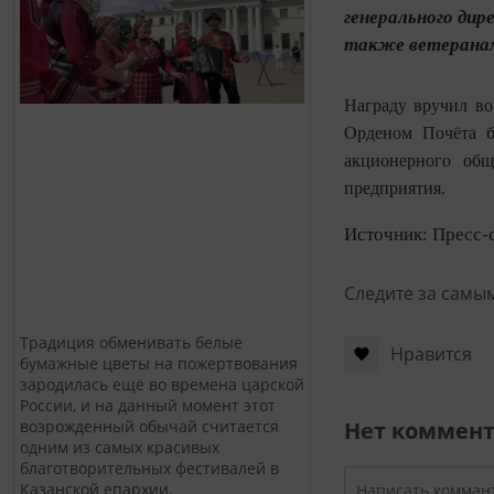
генерального ди
также ветеранам
Награду вручил во
Орденом Почёта б
акционерного об
предприятия.
Источник: Пресс-
Следите за самы
Традиция обменивать белые
Нравится
бумажные цветы на пожертвования
зародилась ещё во времена царской
России, и на данный момент этот
Нет коммен
возрожденный обычай считается
одним из самых красивых
благотворительных фестивалей в
Казанской епархии.