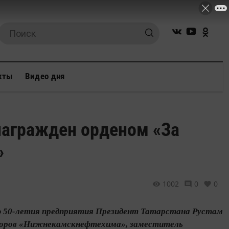
кты
Видео дня
агражден орденом «За
»
1002
0
0
аю 50-летия предприятия Президент Татарстана Рустам
кторов «Нижнекамскнефтехима», заместитель