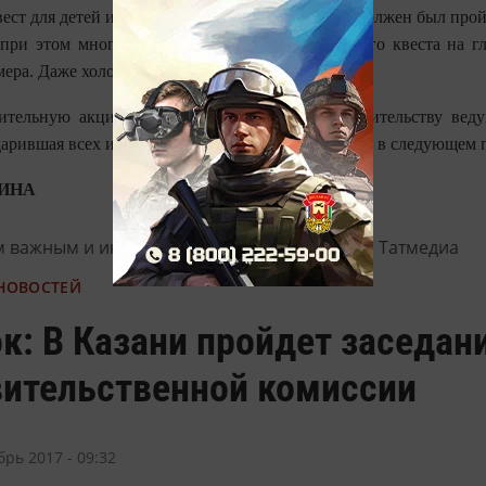
ест для детей и их родителей: каждый ребенок должен был про
 при этом много полезного. На протяжении всего квеста на г
ера. Даже холод не остановил детишек.
ительную акцию почётная гостья и по совместительству вед
арившая всех и пригласившая на такую же акцию в следующем г
ЛИНА
м важным и интересным в
Telegram-канале
Татмедиа
 НОВОСТЕЙ
к: В Казани пройдет заседан
ительственной комиссии
брь 2017 - 09:32