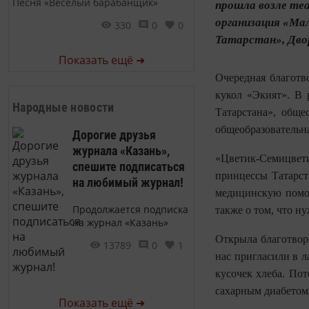
Песня «Веселый барабанщик»
прошла возле теа
организация «Ма
330
0
0
Татарстан», Дво
Показать ещё ➜
Очередная благотв
кукол «Экият». В 
Народные новости
Татарстана», обще
общеобразовательна
Дорогие друзья
журнала «Казань»,
«Цветик-Семицвет
спешите подписаться
принцессы Татарст
на любимый журнал!
медицинскую помощ
Продолжается подписка
также о том, что н
на журнал «Казань»
Открыла благотвор
13789
0
1
нас пригласили в л
кусочек хлеба. Пот
сахарным диабетом,
Показать ещё ➜