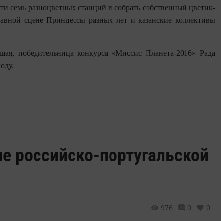
йти семь разноцветных станций и собрать собственный цветик-
лавной сцене Принцессы разных лет и казанские коллективы
ущая, победительница конкурса «Mиссис Планета-2016» Рада
оду.
ие российско-португальской
976
0
0