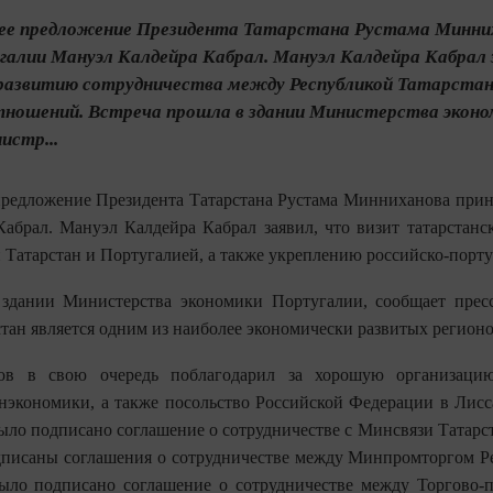
 предложение Президента Татарстана Рустама Минниха
галии Мануэл Калдейра Кабрал. Мануэл Калдейра Кабрал 
развитию сотрудничества между Республикой Татарстан 
тношений. Встреча прошла в здании Министерства эконо
истр...
редложение Президента Татарстана Рустама Минниханова приня
абрал. Мануэл Калдейра Кабрал заявил, что визит татарстанск
 Татарстан и Португалией, а также укреплению российско-порт
 здании Министерства экономики Португалии, сообщает прес
стан является одним из наиболее экономически развитых регионо
ов в свою очередь поблагодарил за хорошую организаци
нэкономики, а также посольство Российской Федерации в Лисса
ыло подписано соглашение о сотрудничестве с Минсвязи Татарста
дписаны соглашения о сотрудничестве между Минпромторгом Ре
было подписано соглашение о сотрудничестве между Торгово