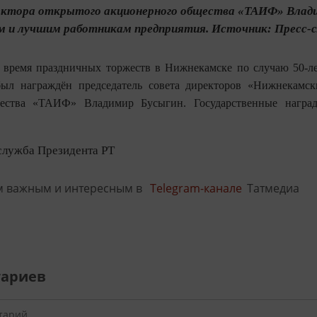
ректора открытого акционерного общества «ТАИФ» Влади
 и лучшим работникам предприятия. Источник: Пресс-
 время праздничных торжеств в Нижнекамске по случаю 50-л
ыл награждён председатель совета директоров «Нижнекамскн
щества «ТАИФ» Владимир Бусыгин. Государственные награ
служба Президента РТ
м важным и интересным в
Telegram-канале
Татмедиа
тариев