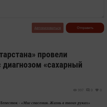
Авторизоваться
Отправить
тарстана» провели
с диагнозом «сахарный
997
0
0
епесток - «Миг спасения. Жизнь в твоих руках»