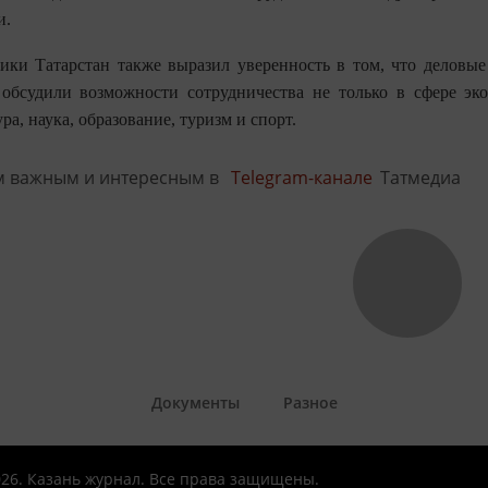
и.
ики Татарстан также выразил уверенность в том, что деловые
обсудили возможности сотрудничества не только в сфере эк
ура, наука, образование, туризм и спорт.
м важным и интересным в
Telegram-канале
Татмедиа
Документы
Разное
026. Казань журнал. Все права защищены.