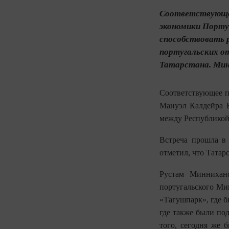
Соответствующее
экономики Порту
способствовать 
португальских о
Татарстана. Мин
Соответствующее п
Мануэл Калдейра К
между Республикой
Встреча прошла в
отметил, что Татар
Рустам Миннихан
португальского Ми
«Тагушпарк», где б
где также были по
того, сегодня же 