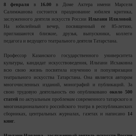
8 февраля
в
16.00
в Доме Актера имени Марселя
Салимжанова состоится празднование юбилея критика,
заслуженного деятеля искусств России
Ильтани Иляловой
.
На юбилейный вечер, посвященный ее 85-летию,
приглашаются близкие, друзья, выпускники, коллеги
педагога и ведущего театрального деятеля Татарстана.
Профессор Казанского государственного университета
культуры, кандидат искусствоведения, Ильтани Исхаковна
всю свою жизнь посвятила изучению и популяризации
театрального искусства Татарстана. Она является автором
многочисленных изданий, монографий и публикаций. За
свою трудовую деятельность ею опубликовано
около 500
статей
по актуальным проблемам современного татарского и
многонационального российского театра в республиканских
сборниках, центральных журналах, газетах и написано
14
книг
.
Ильтани Илялова - заслуженный деятель искусств России