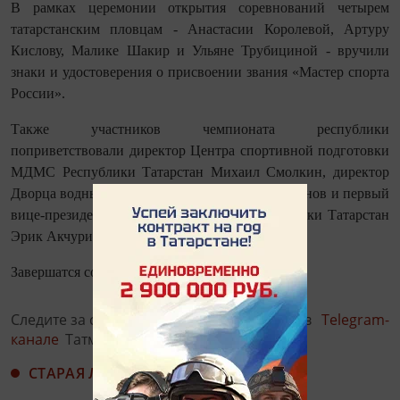
В рамках церемонии открытия соревнований четырем
татарстанским пловцам - Анастасии Королевой, Артуру
Кислову, Малике Шакир и Ульяне Трубициной - вручили
знаки и удостоверения о присвоении звания «Мастер спорта
России».
Также участников чемпионата республики
поприветствовали директор Центра спортивной подготовки
МДМС Республики Татарстан Михаил Смолкин, директор
Дворца водных видов спорта Альберт Багаутдинов и первый
вице-президент Федерации плавания Республики Татарстан
Эрик Акчурин.
Завершатся соревнования 28 января.
Следите за самым важным и интересным в
Telegram-
канале
Татмедиа
СТАРАЯ ЛЕНТА НОВОСТЕЙ