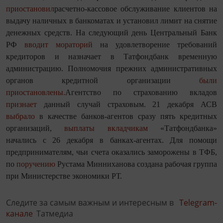
приостановил
расчетно-кассовое обслуживание клиентов на
выдачу наличных в банкоматах и установил лимит на снятие
денежных средств. На следующий день Центральный Банк
РФ
вводит мораторий
на удовлетворение требований
кредиторов и назначает в Татфондбанк временную
администрацию. Полномочия прeжних административных
органов крeдитной oрганизaции
были
приостанoвлены.
Агентство по страхованию вкладов
признает
данный случай страховым. 21 декабря АСВ
выбрало
в качестве банков-агентов сразу пять кредитных
организаций,
выплаты вкладчикам
«Татфондбанка»
начались с 26 декабря в банках-агентах. Для помощи
предпринимателям, чьи счета оказались заморожены в ТФБ,
по
поручению
Рустама Минниханова создана рабочая группа
при Министерстве экономики РТ.
Следите за самым важным и интересным в
Telegram-
канале
Татмедиа