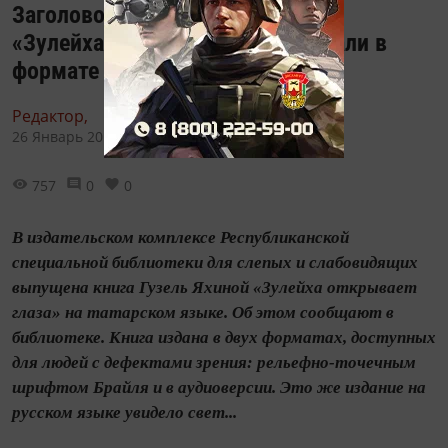
Заголовок: Книгу Гузель Яхиной
«Зулейха открывает глаза» издали в
формате для слепых
Редактор,
26 Январь 2017 - 10:22
757
0
0
В издательском комплексе Республиканской
специальной библиотеки для слепых и слабовидящих
выпущена книга Гузель Яхиной «Зулейха открывает
глаза» на татарском языке. Об этом сообщают в
библиотеке. Книга издана в двух форматах, доступных
для людей с дефектами зрения: рельефно-точечным
шрифтом Брайля и в аудиоверсии. Это же издание на
русском языке увидело свет...