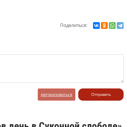
Поделиться:
Авторизоваться
Отправить
ов день в Суконной слободе»