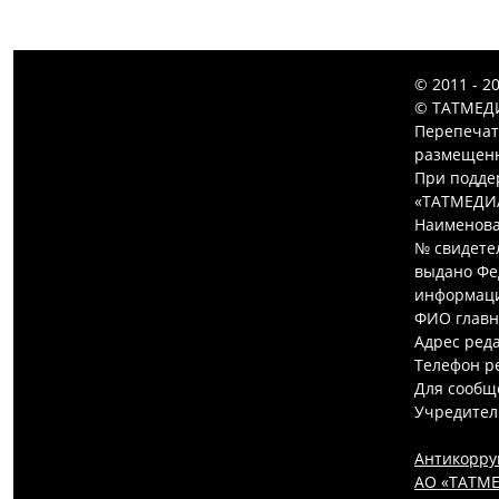
© 2011 - 2
© ТАТМЕДИ
Перепечат
размещенн
При подде
«ТАТМЕДИ
Наименова
№ свидетел
выдано Фе
информаци
ФИО главн
Адрес редак
Телефон ре
Для сообщ
Учредител
Антикорру
АО «ТАТМЕ