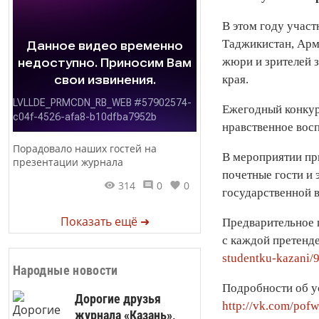
В этом году участ
Таджикистан, Арме
жюри и зрителей 
края.
Ежегодный конкур
нравственное вос
Порадовало наших гостей на
В мероприятии при
презентации журнала
почетные гости и
314
0
0
государственной в
Показать ещё ➜
Предварительное 
с каждой претенде
studentku-kazani/9
Народные новости
Подробности об у
Дорогие друзья
http://vk.com/pof
журнала «Казань»,