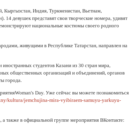
й, Кыргызстан, Индия, Туркменистан, Вьетнам,
). 14 девушек представят свои творческие номера, удивят
одемонстрируют национальные костюмы своего родного
одами, живущими в Республике Татарстан, направлен на
и иностранных студентов Казани из 30 стран мира,
ежных общественных организаций и объединений, органов
ты города.
приятияWoman's Day. Уже сейчас вы можете познакомиться
izny/kultura/jemchujina-mira-vyibiraem-samuyu-yarkuyu-
, а также в официальной группе мероприятия ВКонтакте: