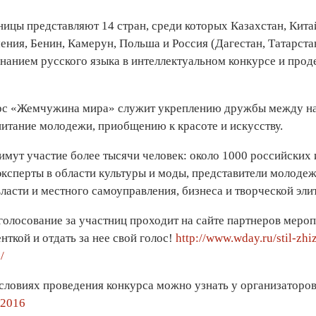
ницы представляют 14 стран, среди которых Казахстан, Кита
ния, Бенин, Камерун, Польша и Россия (Дагестан, Татарстан
знанием русского языка в интеллектуальном конкурсе и пр
с «Жемчужина мира» служит укреплению дружбы между нар
питание молодежи, приобщению к красоте и искусству.
мут участие более тысячи человек: около 1000 российских 
 эксперты в области культуры и моды, представители молод
ласти и местного самоуправления, бизнеса и творческой эли
голосование за участниц проходит на сайте партнеров меро
нткой и отдать за нее свой голос!
http://www.wday.ru/stil-zh
/
словиях проведения конкурса можно узнать у организаторов
w2016