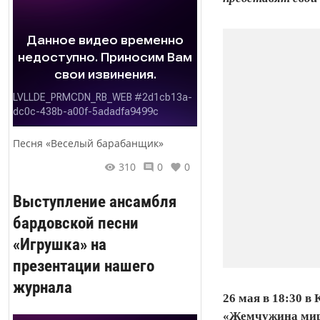
Песня «Веселый барабанщик»
310
0
0
Выступление ансамбля
бардовской песни
«Игрушка» на
презентации нашего
журнала
26 мая в 18:30 
«Жемчужина мира