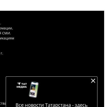
.
рмации,
й СМИ.
никациям
г.
ства
Все новости Татарстана - здесь