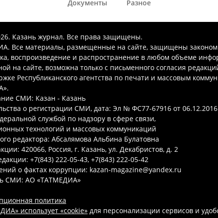
Документы
Разное
026. Казань журнал. Все права защищены.
А. Все материалы, размещенные на сайте, защищены законом
ка, воспроизведение и распространение в любом объеме инфо
ой на сайте, возможна только с письменного согласия редакци
ржке Республиканского агентства по печати и массовым комму
А».
ние СМИ: Казан - Казань
ьства о регистрации СМИ, дата: Эл № ФС77-67916 от 06.12.2016 
деральной службой по надзору в сфере связи,
онных технологий и массовых коммуникаций
ого редактора: Абсалямова Альбина Булатовна
ции: 420066, Россия, г. Казань, ул. Декабристов, д. 2
дакции: +7(843) 222-05-43, +7(843) 222-05-42
ений о фактах коррупции: kazan-magazine@yandex.ru
ь СМИ: АО «ТАТМЕДИА»
пционная политика
ДИА» использует «cookie»
для персонализации сервисов и удоб