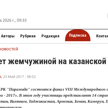
 2026 г., 09:33
Подписка
Авторы
Рубрики
Редакция
Конта
 НОВОСТЕЙ
ет жемчужиной на казанской
,
23 Май 2017 - 08:52
в КРК "Пирамида" состоится финал VIII Международного
 - 2017». В этом году участницы представляют 14 стран
тан, Вьетнам, Таджикистан, Армения, Бенин, Камерун, П
творческие...