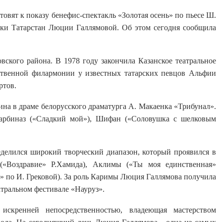
овят к показу бенефис-спектакль «Золотая осень» по пьесе Ш.
ки Татарстан Люции Галлямовой. Об этом сегодня сообщила
вского района. В 1978 году закончила Казанское театральное
рственной филармонии у известных татарских певцов Альфии
ртов.
Зина в драме белорусского драматурга А. Макаенка «Трибунал».
Сарбиназ («Сладкий мой»), Шифан («Соловушка с шелковым
делился широкий творческий диапазон, который проявился в
(«Воздравие» Р.Хамида), Аклимы («Ты моя единственная»
» по И. Грековой). За роль Каримы Люция Галлямова получила
тральном фестивале «Науруз».
искренней непосредственностью, владеющая мастерством