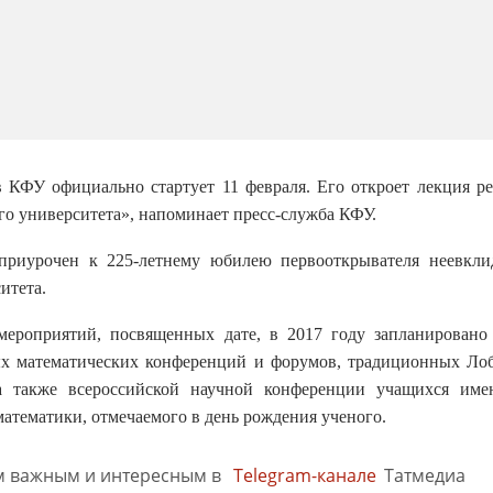
в КФУ официально стартует 11 февраля. Его откроет лекция ре
го университета», напоминает пресс-служба КФУ.
 приурочен к 225-летнему юбилею первооткрывателя неевкл
итета.
ероприятий, посвященных дате, в 2017 году запланировано 
ых математических конференций и форумов, традиционных Ло
 а также всероссийской научной конференции учащихся им
атематики, отмечаемого в день рождения ученого.
м важным и интересным в
Telegram-канале
Татмедиа