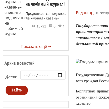
на любимый журнал!
Редактор,
10 Февр
Продолжается подписка
на журнал «Казань»
Государственная
13793
0
1
приватизацию жи
закончиться 1 ма
бесплатной прива
Показать ещё ➜
Архив новостей
Государственная Д
Дата:
всех граждан Росс
Найти
Бесплатная приват
ограничения сроко
характер.