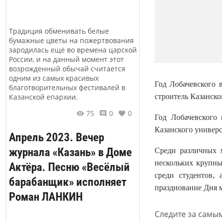
Традиция обменивать белые
бумажные цветы на пожертвования
зародилась ещё во времена царской
России, и на данный момент этот
возрожденный обычай считается
одним из самых красивых
Год Лобачевского 
благотворительных фестивалей в
строитель Казанско
Казанской епархии.
75
0
0
Год Лобачевского
Казанского универс
Апрель 2023. Вечер
журнала «Казань» в Доме
Среди различных м
нескольких крупн
Актёра. Песню «Весёлый
среди студентов,
барабанщик» исполняет
празднование Дня м
Роман ЛАНКИН
Следите за самы