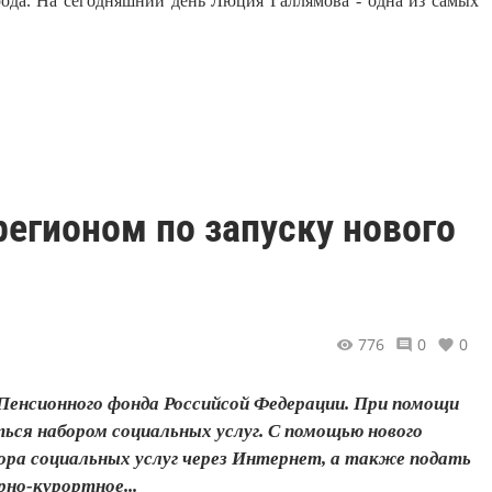
ода. На сегодняшний день Люция Галлямова - одна из самых
регионом по запуску нового
776
0
0
Пенсионного фонда Российсой Федерации. При помощи
ся набором социальных услуг. С помощью нового
ра социальных услуг через Интернет, а также подать
но-курортное...