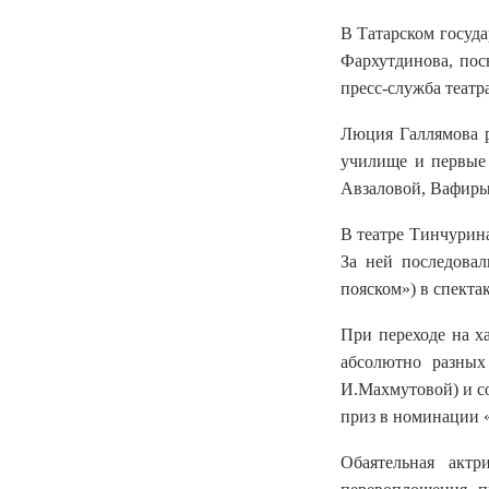
В Татарском госуда
Фархутдинова, пос
пресс-служба театра
Люция Галлямова р
училище и первые 
Авзаловой, Вафиры 
В театре Тинчурина
За ней последова
пояском») в спекта
При переходе на х
абсолютно разных
И.Махмутовой) и с
приз в номинации 
Обаятельная актр