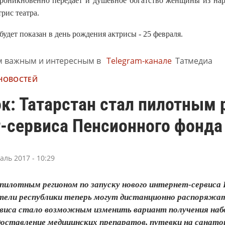
роникновенно передает и душевное богатство женщины из нар
рис театра.
будет показан в день рождения актрисы - 25 февраля.
м важным и интересным в
Telegram-канале
Татмедиа
 НОВОСТЕЙ
к: Татарстан стал пилотным 
т-сервиса Пенсионного фонда
аль 2017 - 10:29
пилотным регионом по запуску нового интернет-сервиса 
тели республики теперь могут дистанционно распоряжать
рвиса стало возможным изменить вариант получения набо
доставление медицинских препаратов, путевки на санатор