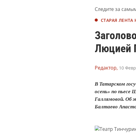
Следите за самы
СТАРАЯ ЛЕНТА
Заголово
Люцией 
Редактор,
10 Февр
В Татарском гос
осень» по пьесе
Галлямовой. Об э
Балтаево Апастов