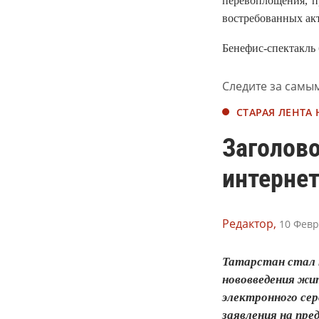
перевоплощения, п
востребованных акт
Бенефис-спектакль 
Следите за самы
СТАРАЯ ЛЕНТА
Заголово
интерне
Редактор,
10 Февр
Татарстан стал 
нововведения жи
электронного се
заявления на пре