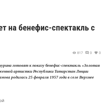
ет на бенефис-спектакль с
817
0
0
чурина готовят к показу бенефис-спектакль «Золотая
уженной артистки Республики Татарстан Люции
ова родилась 25 февраля 1957 года в селе Верхнее