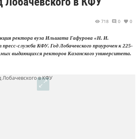
д Лобачевского в КФУ
718
0
0
екция ректора вуза Ильшата Гафурова «Н. И.
 пресс-служба КФУ. Год Лобачевского приурочен к 225-
самых выдающихся ректоров Казанского университета.