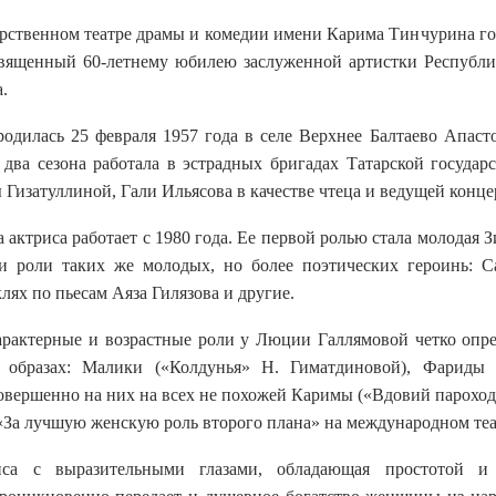
рственном театре драмы и комедии имени Карима Тинчурина гот
вященный 60-летнему юбилею заслуженной артистки Республи
.
одилась 25 февраля 1957 года в селе Верхнее Балтаево Апасто
два сезона работала в эстрадных бригадах Татарской госуда
Гизатуллиной, Гали Ильясова в качестве чтеца и ведущей конце
 актриса работает с 1980 года. Ее первой ролью стала молодая 
ли роли таких же молодых, но более поэтических героинь: 
клях по пьесам Аяза Гилязова и другие.
арактерные и возрастные роли у Люции Галлямовой четко опре
 образах: Малики («Колдунья» Н. Гиматдиновой), Фариды 
овершенно на них на всех не похожей Каримы («Вдовий пароход
«За лучшую женскую роль второго плана» на международном теа
иса с выразительными глазами, обладающая простотой и 